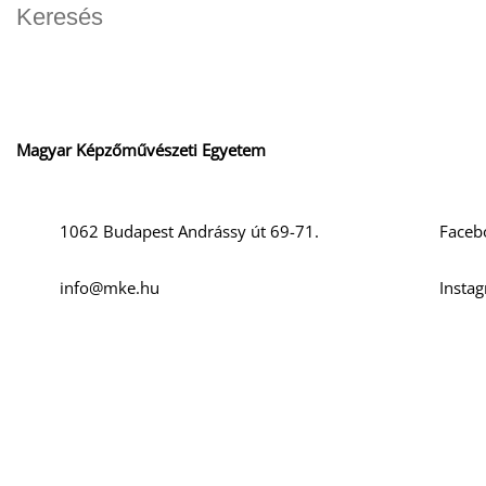
Magyar Képzőművészeti Egyetem
Szociális m
1062 Budapest Andrássy út 69-71.
Faceb
info@mke.hu
Insta
+36 1 666-2500
YouTu