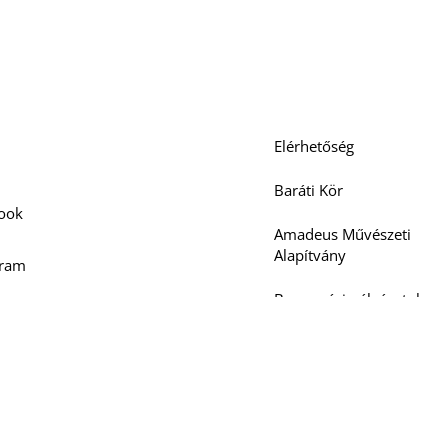
édia
Elérhetőség
Baráti Kör
ook
Amadeus Művészeti
Alapítvány
gram
Beszerzési pályázatok
be
Neptun Oktatóknak
Rólunk írták