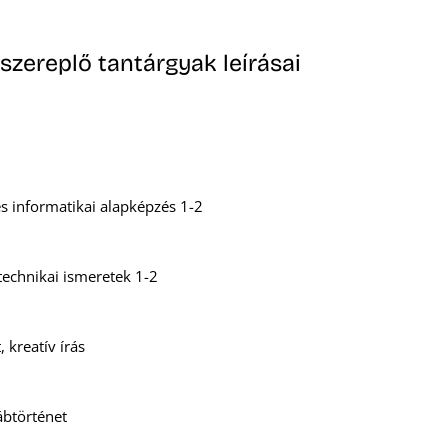
szereplő tantárgyak leírásai
és informatikai alapképzés 1-2
 technikai ismeretek 1-2
 kreatív írás
ábtörténet