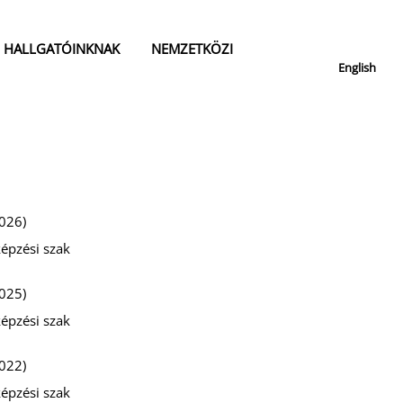
HALLGATÓINKNAK
NEMZETKÖZI
English
026)
épzési szak
025)
épzési szak
022)
épzési szak