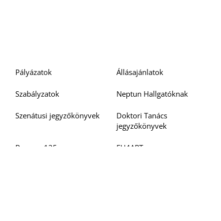
Pályázatok
Állásajánlatok
Szabályzatok
Neptun Hallgatóknak
Szenátusi jegyzőkönyvek
Doktori Tanács
jegyzőkönyvek
Barcsay 125
EU4ART
Közérdekű adatok
Bejelentések
Akadálymentesítési
Oktatói, Kutatói
nyilatkozat
Teljesítmény Értékelő
Rendszer