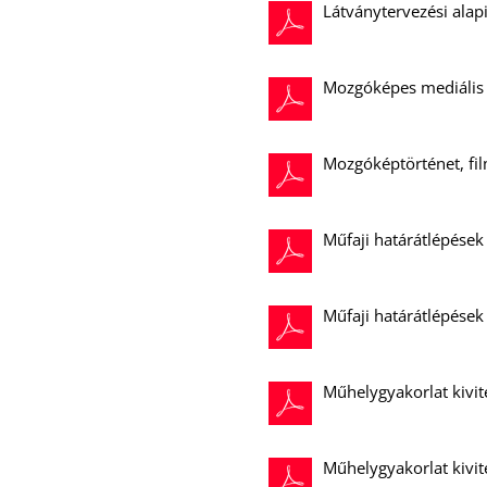
Látványtervezési alap
Mozgóképes mediális 
Mozgóképtörténet, fi
Műfaji határátlépések 
Műfaji határátlépések
Műhelygyakorlat kivit
Műhelygyakorlat kivit