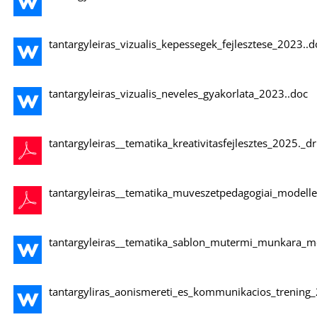
tantargyleiras_vizualis_kepessegek_fejlesztese_2023..d
tantargyleiras_vizualis_neveles_gyakorlata_2023..doc
tantargyleiras__tematika_kreativitasfejlesztes_2025._d
tantargyleiras__tematika_muveszetpedagogiai_modelle
tantargyleiras__tematika_sablon_mutermi_munkara_m
tantargyliras_aonismereti_es_kommunikacios_trening