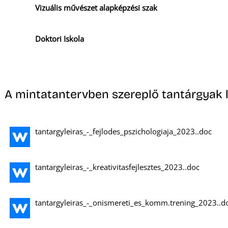
Vizuális művészet alapképzési szak
Doktori Iskola
A mintatantervben szereplő tantárgyak l
tantargyleiras_-_fejlodes_pszichologiaja_2023..doc
tantargyleiras_-_kreativitasfejlesztes_2023..doc
tantargyleiras_-_onismereti_es_komm.trening_2023..d