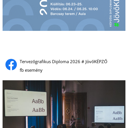
U
Á
Tervezőgrafikus Diploma 2026 # JövőKÉPZŐ
fb esemény