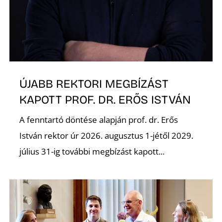
É
ÚJABB REKTORI MEGBÍZÁST
KAPOTT PROF. DR. ERŐS ISTVÁN
P
A fenntartó döntése alapján prof. dr. Erős
István rektor úr 2026. augusztus 1-jétől 2029.
július 31-ig további megbízást kapott...