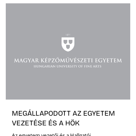
K
MEGÁLLAPODOTT AZ EGYETEM
VEZETÉSE ÉS A HÖK
Az egyetem vezetői és a Hallgatói