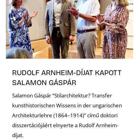
Z
RUDOLF ARNHEIM-DÍJAT KAPOTT
SALAMON GÁSPÁR
Salamon Gáspár “Stilarchitektur? Transfer
kunsthistorischen Wissens in der ungarischen
Architekturlehre (1864–1914)” című doktori
disszertációjáért elnyerte a Rudolf Arnheim-
díjat.