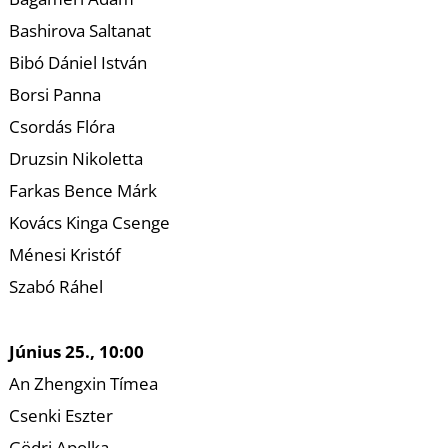
K
Bashirova Saltanat
Bibó Dániel István
Borsi Panna
Csordás Flóra
Druzsin Nikoletta
Farkas Bence Márk
Kovács Kinga Csenge
Ménesi Kristóf
Szabó Ráhel
Június 25., 10:00
An Zhengxin Tímea
Csenki Eszter
Gödri Apolka