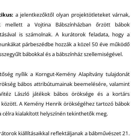
tikus:
a jelentkezőktől olyan projektötleteket várnak,
 mellett a Vojtina Bábszínházban őrzött bábok
sával is számolnak. A kurátorok feladata, hogy a
munkákat párbeszédbe hozzák a közel 50 éve működő
sszegyűlt bábokkal és a bábszínház szellemiségével.
őség nyílik a Korngut-Kemény Alapítvány tulajdonát
ökség bábos attribútumainak beemelésére, valamint
a Vitéz László játékok bábos öröksége és a kortárs
között. A Kemény Henrik örökségéhez tartozó bábok
a célra kialakított helyszínén tekinthetők meg.
rátorok kiállításaikkal reflektáljanak a bábművészet 21.