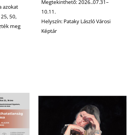
Megtekinthető: 2026..07.31–
a azokat
10.11.
 25, 50,
Helyszín: Pataky László Városi
ezték meg
Képtár