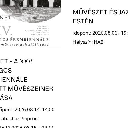
MŰVÉSZET ÉS JA
ESTÉN
Időpont: 2026.08.06., 19
Helyszín: HAB
T - A XXV.
GOS
IENNÁLE
OTT MŰVÉSZEINEK
TÁSA
őpont: 2026.08.14. 14:00
 Lábasház, Sopron
hető 2026.08.15 – 09.11.