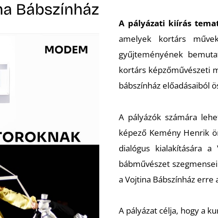
a Bábszínház
A pályázati kiírás tema
amelyek kortárs művek
gyűjteményének bemutatá
kortárs képzőművészeti 
bábszínház előadásaiból ö
A pályázók számára lehet
képező Kemény Henrik ör
dialógus kialakítására 
bábművészet szegmensei 
a Vojtina Bábszínház erre 
A pályázat célja, hogy a ku