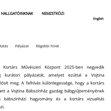
HALLGATÓINKNAK
NEMZETKÖZI
English
tatás
Pályázat
Régebbi hírek
ortárs Művészeti Központ 2025-ben negyedik
 kurátori pályázatát, amelyet ezúttal a Vojtina
lósít meg. A felhívás különlegessége, hogy a kortárs
lett a Vojtina Bábszínház gazdag bábgyűjteményének
a bábszínházi hagyomány és a kortárs vizualitás
zi.