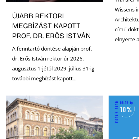
Wissens i
ÚJABB REKTORI
Architekt
MEGBÍZÁST KAPOTT
című dokto
PROF. DR. ERŐS ISTVÁN
elnyerte 
A fenntartó döntése alapján prof.
dr. Erős István rektor úr 2026.
augusztus 1-jétől 2029. július 31-ig
további megbízást kapott...