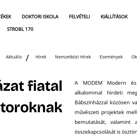
ZÉKEK
DOKTORI ISKOLA
FELVÉTELI
KIÁLLÍTÁSOK
STROBL 170
Aktuális
Hírek
Nemzetközi Hírek
Események
Ok
zat fiatal
A MODEM Modern és K
alkalommal hirdeti meg
átoroknak
Bábszínházzal közösen va
művészeti projektek mel
bemutatását, valamint 
összekapcsolását is ösztön