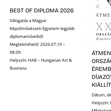
BEST OF DIPLOMA 2026
Válogatás a Magyar
Képzőművészeti Egyetem legjobb
diplomaműveiből
Megtekinthető: 2026.07.10 –
08.09.
ÁTMENE
Helyszín: HAB – Hungarian Art &
ORSZÁ
Business
ÉREMB
DÍJAZ
KIÁLLÍ
Dátum, id
Helyszín:
MEgtekint