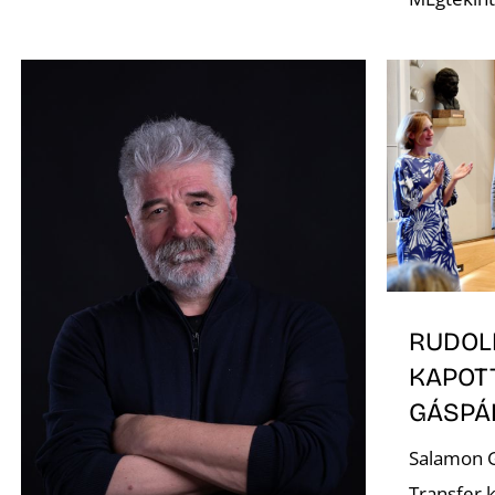
RUDOL
KAPOT
GÁSP
Salamon G
Transfer 