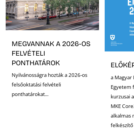
MEGVANNAK A 2026-OS
FELVÉTELI
PONTHATÁROK
ELŐKÉ
Nyilvánosságra hozták a 2026-os
a Magyar
felsőoktatási felvételi
Egyetem f
ponthatárokat...
kurzusai 
MKE Core
alkalmas 
felkészít