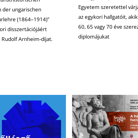
Egyetem szeretettel várj
n der ungarischen
az egykori hallgatóit, akik
urlehre (1864–1914)”
60, 65 vagy 70 éve szer
ri disszertációjáért
diplomájukat
a Rudolf Arnheim-díjat.