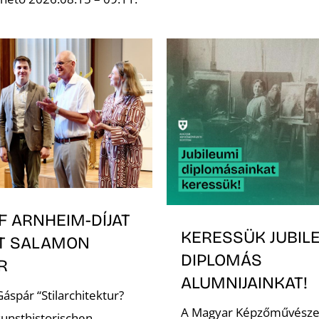
F ARNHEIM-DÍJAT
KERESSÜK JUBIL
T SALAMON
DIPLOMÁS
ÁR
ALUMNIJAINKAT!
áspár “Stilarchitektur?
A Magyar Képzőművésze
kunsthistorischen