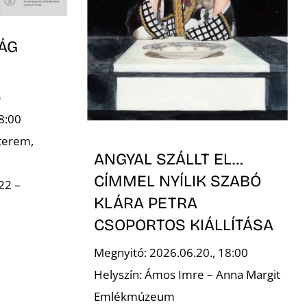
ÁG
)
8:00
terem,
ANGYAL SZÁLLT EL…
CÍMMEL NYÍLIK SZABÓ
22 –
KLÁRA PETRA
CSOPORTOS KIÁLLÍTÁSA
Megnyitó: 2026.06.20., 18:00
Helyszín: Ámos Imre – Anna Margit
Emlékmúzeum