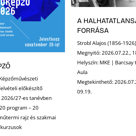
A HALHATATLANS
FORRÁSA
Strobl Alajos (1856-1926
Megnyitó: 2026.07.22., 1
Helyszín: MKE | Barcsay 
PZŐ
Aula
 Képzőművészeti
Megtekinthető: 2026.07.
elvételi előkészítő
09.19.
a 2026/27-es tanévben
20 program – 20
műtermi rajz és szakmai
ő kurzusok