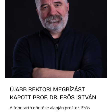
A
ÚJABB REKTORI MEGBÍZÁST
KAPOTT PROF. DR. ERŐS ISTVÁN
A fenntartó döntése alapján prof. dr. Erős