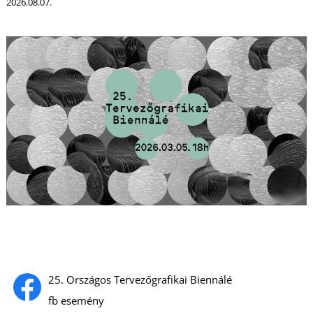
2026.08.07.
L
25. Országos Tervezőgrafikai Biennálé
fb esemény