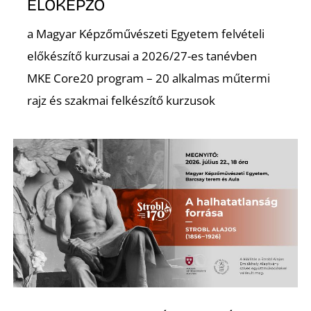
L
ELŐKÉPZŐ
a Magyar Képzőművészeti Egyetem felvételi
előkészítő kurzusai a 2026/27-es tanévben
MKE Core20 program – 20 alkalmas műtermi
rajz és szakmai felkészítő kurzusok