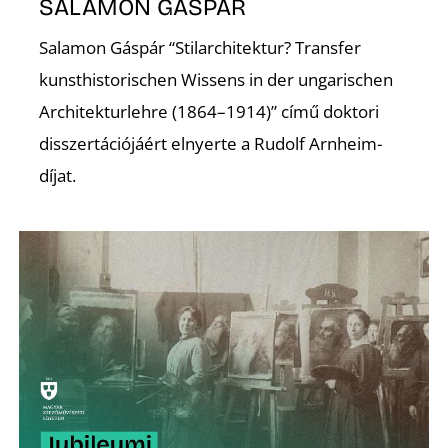
É
SALAMON GÁSPÁR
Salamon Gáspár “Stilarchitektur? Transfer
kunsthistorischen Wissens in der ungarischen
Architekturlehre (1864–1914)” című doktori
disszertációjáért elnyerte a Rudolf Arnheim-
díjat.
P