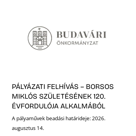
T
A
PÁLYÁZATI FELHÍVÁS – BORSOS
MIKLÓS SZÜLETÉSÉNEK 120.
ÉVFORDULÓJA ALKALMÁBÓL
A pályaművek beadási határideje: 2026.
augusztus 14.