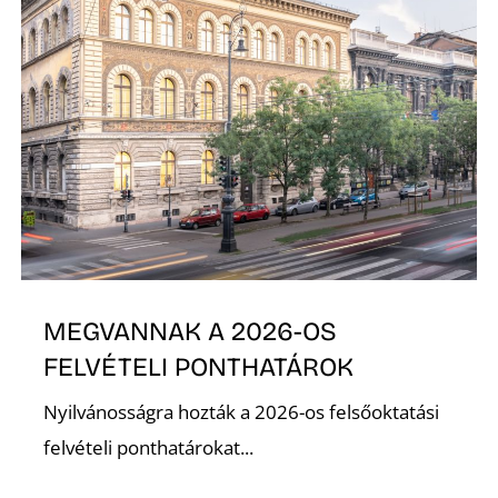
R
MEGVANNAK A 2026-OS
FELVÉTELI PONTHATÁROK
Nyilvánosságra hozták a 2026-os felsőoktatási
felvételi ponthatárokat...