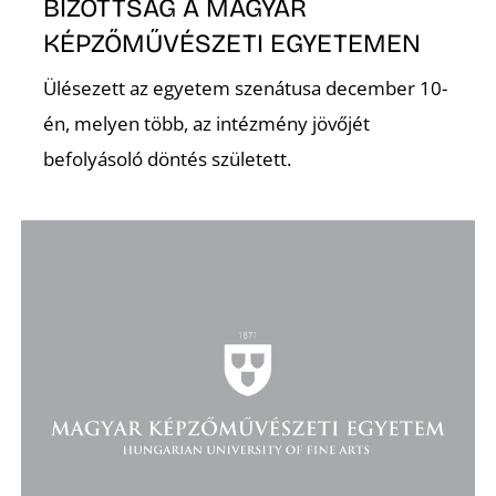
BIZOTTSÁG A MAGYAR
KÉPZŐMŰVÉSZETI EGYETEMEN
Ülésezett az egyetem szenátusa december 10-
én, melyen több, az intézmény jövőjét
befolyásoló döntés született.
D