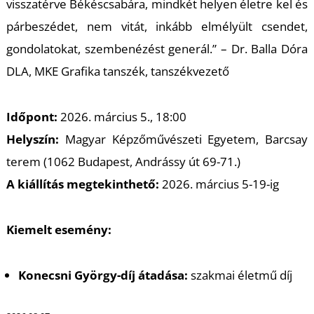
U
visszatérve Békéscsabára, mindkét helyen életre kel és
párbeszédet, nem vitát, inkább elmélyült csendet,
gondolatokat, szembenézést generál.” – Dr. Balla Dóra
DLA, MKE Grafika tanszék, tanszékvezető
Időpont:
2026. március 5., 18:00
Helyszín:
Magyar Képzőművészeti Egyetem, Barcsay
Á
terem (1062 Budapest, Andrássy út 69-71.)
A kiállítás megtekinthető:
2026. március 5-19-ig
Kiemelt esemény:
Konecsni György-díj átadása:
szakmai életmű díj