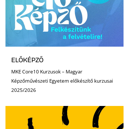
E
ELŐKÉPZŐ
MKE Core10 Kurzusok – Magyar
K
Képzőművészeti Egyetem előkészítő kurzusai
2025/2026