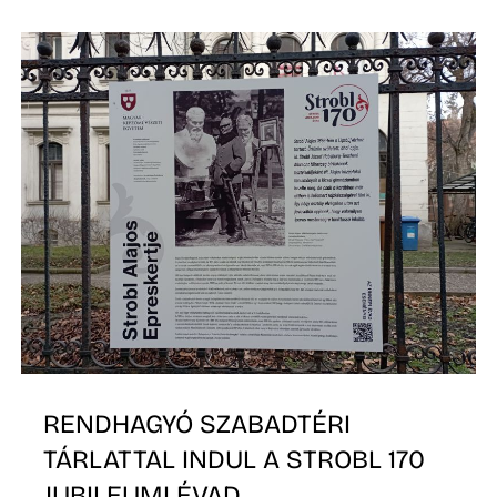
Z
RENDHAGYÓ SZABADTÉRI
TÁRLATTAL INDUL A STROBL 170
JUBILEUMI ÉVAD