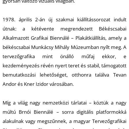
K
gyorsan változó vizuális világban.
1978. április 2-án új szakmai kiállítássorozat indult
útnak: a kétévente megrendezett Békéscsabai
Alkalmazott Grafikai Biennálé – Plakátkiállítás, amely a
békéscsabai Munkácsy Mihály Múzeumban nyílt meg. A
tervezőgrafika mint önálló műfaj ekkor, e
kezdeményezés révén nyert teret és stabil, támogatott
bemutatkozási lehetőséget, otthonra találva Tevan
Andor és Kner Izidor városában.
Míg a világ nagy nemzetközi tárlatai – köztük a nagy
múltú Brnói Biennálé – sorra digitális platformokká
alakulnak vagy megszűnnek, a magyar Tervezőgrafikai