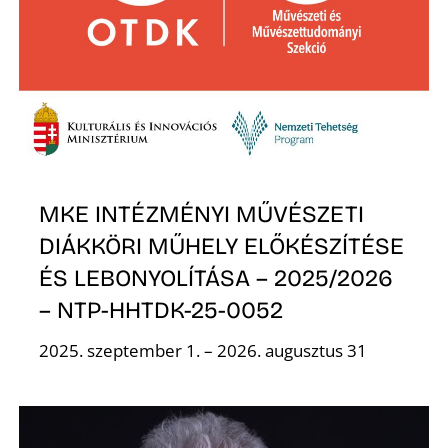
A
MKE INTÉZMÉNYI MŰVÉSZETI
DIÁKKÖRI MŰHELY ELŐKÉSZÍTÉSE
ÉS LEBONYOLÍTÁSA – 2025/2026
– NTP-HHTDK-25-0052
2025. szeptember 1. – 2026. augusztus 31