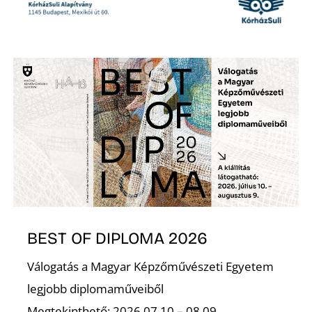
S
BEST OF DIPLOMA 2026
Válogatás a Magyar Képzőművészeti Egyetem
legjobb diplomaműveiből
Megtekinthető: 2026.07.10 – 08.09.