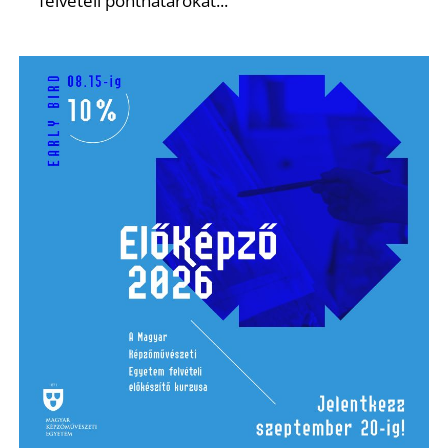
L
felvételi ponthatárokat...