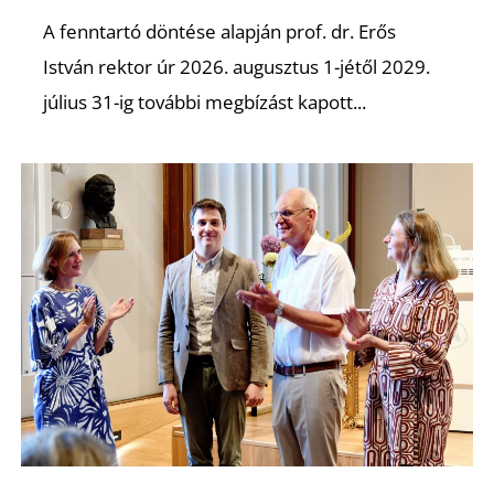
É
A fenntartó döntése alapján prof. dr. Erős
István rektor úr 2026. augusztus 1-jétől 2029.
július 31-ig további megbízást kapott...
P