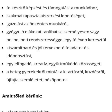
K
felkészítő képzést és támogatást a munkádhoz,
szakmai tapasztalatszerzési lehetőséget,
igazolást az önkéntes munkáról,
gyógyuló diákokat taníthatsz, személyesen vagy
online, heti rendszerességgel egy féléven keresztül
kiszámítható és jól tervezhető feladatot és
időbeosztást,
egy elfogadó, kreatív, együttműködő közösséget,
a beteg gyerekektől mintát a kitartásról, küzdésről,
újfajta szemléletet, nézőpontot
Amit tőled kérünk: