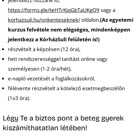
T
jelentkezz hozzánk itt:
https://forms.gle/teHTrKjqGbTaUKgQ9
vagy a
korhazsuli.hu/onkenteseknek/
oldalon.
(Az egyetemi
kurzus felvétele nem elégséges, mindenképpen
jelentkezz a KórházSuli felületén is!)
részvételt a képzésen (12 óra),
heti rendszerességgel tanítást online vagy
személyesen (1-2 óra/hét),
e-napló vezetését a foglalkozásokról,
félévente részvételt a kötelező esetmegbeszélőn
(1x3 óra).
Légy Te a biztos pont a beteg gyerek
kiszámíthatatlan létében!