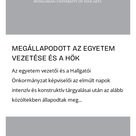
K
MEGÁLLAPODOTT AZ EGYETEM
VEZETÉSE ÉS A HÖK
Az egyetem vezetői és a Hallgatói
Önkormányzat képviselői az elmúlt napok
intenzív és konstruktív tárgyalásai után az alább
közöltekben állapodtak meg...