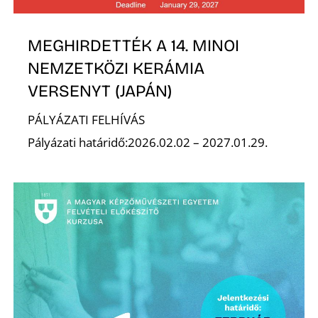
E
MEGHIRDETTÉK A 14. MINOI
NEMZETKÖZI KERÁMIA
VERSENYT (JAPÁN)
PÁLYÁZATI FELHÍVÁS
Pályázati határidő:2026.02.02 – 2027.01.29.
K