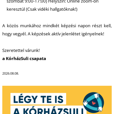
szombat 9:00-17:00) Helyszín: Online zoom-on
keresztül (Csak vidéki hallgatóknak!)
A közös munkához mindkét képzési napon részt kell,
hogy vegyél. A képzések aktív jelenlétet igényelnek!
L
Szeretettel várunk!
a KórházSuli csapata
2026.08.08.