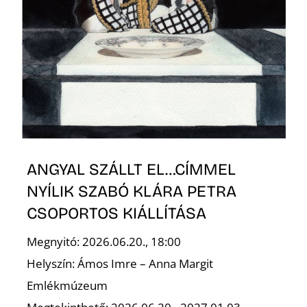
T
A
ANGYAL SZÁLLT EL…CÍMMEL
NYÍLIK SZABÓ KLÁRA PETRA
CSOPORTOS KIÁLLÍTÁSA
Megnyitó: 2026.06.20., 18:00
Helyszín: Ámos Imre – Anna Margit
Emlékmúzeum