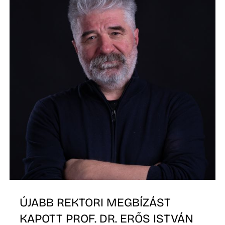
K
ÚJABB REKTORI MEGBÍZÁST
KAPOTT PROF. DR. ERŐS ISTVÁN