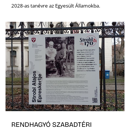
É
2028-as tanévre az Egyesült Államokba.
RENDHAGYÓ SZABADTÉRI