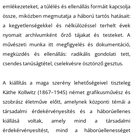
U
emlékezeteket, a túlélés és ellenállás formáit kapcsolja
össze, miközben megmutatja a háború tartós hatásait:
a kegyetlenségekkel és nélkülözéssel terhelt évek
nyomait archívumként őrző tájakat és testeket. A
művészeti munka itt megfigyelés és dokumentáció,
megküzdés és ellenállás: radikális gondolati tett,
Á
csendes tanúságtétel, cselekvésre ösztönző gesztus.
A kiállítás a maga szerény lehetőségeivel tiszteleg
Käthe Kollwitz (1867–1945) német grafikusművész és
szobrász életműve előtt, amelynek központi témái a
társadalmi érdekérvényesítés és a háborúellenes
kiállásá voltak, amely mind a társadalmi
érdekérvényesítést, mind a háborúellenességet