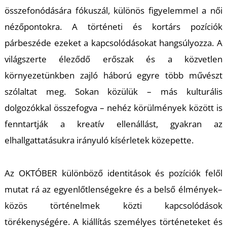
T
összefonódására fókuszál, különös figyelemmel a női
nézőpontokra. A történeti és kortárs pozíciók
párbeszéde ezeket a kapcsolódásokat hangsúlyozza. A
világszerte éleződő erőszak és a közvetlen
környezetünkben zajló háború egyre több művészt
szólaltat meg. Sokan közülük – más kulturális
dolgozókkal összefogva – nehéz körülmények között is
fenntartják a kreatív ellenállást, gyakran az
elhallgattatásukra irányuló kísérletek közepette.
Az
OKTÓBER
különböző identitások és pozíciók felől
mutat rá az egyenlőtlenségekre és a belső élmények–
közös történelmek közti kapcsolódások
törékenységére. A kiállítás személyes történeteket és