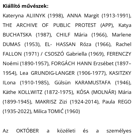
K
Kiállító művészek:
Kateryna ALIINYK (1998), ANNA Margit (1913-1991),
THE ARCHIVE OF PUBLIC PROTEST (APP), Katya
BUCHATSKA (1987), CHILF Mária (1966), Marlene
DUMAS (1953), EL- HASSAN Róza (1966), Rachel
FALLON (1971) / CSOSZÓ Gabriella (1969), FERENCZY
Noémi (1890-1957), FORGÁCH HANN Erzsébet (1897–
1954), Lea GRUNDIG-LANGER (1906-1977), KASITZKY
ILona (1910-1985), Gülsün KARAMUSTAFA (1946),
Käthe KOLLWITZ (1872-1975), KÓSA (MOLNÁR) Mária
(1899-1945), MAKRISZ Zizi (1924-2014), Paula REGO
(1935-2022), Milica TOMIĆ (1960)
Az
OKTÓBER
a közéleti és a személyes