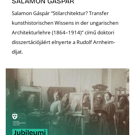
SALAMON GÁSPÁR
Salamon Gáspár “Stilarchitektur? Transfer
kunsthistorischen Wissens in der ungarischen
Architekturlehre (1864–1914)” című doktori
disszertációjáért elnyerte a Rudolf Arnheim-
Z
díjat.