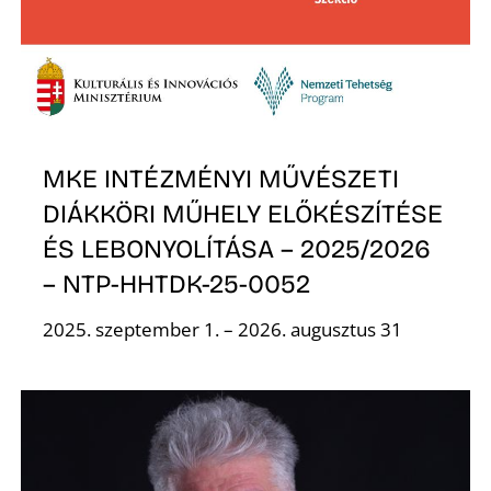
A
MKE INTÉZMÉNYI MŰVÉSZETI
DIÁKKÖRI MŰHELY ELŐKÉSZÍTÉSE
ÉS LEBONYOLÍTÁSA – 2025/2026
– NTP-HHTDK-25-0052
2025. szeptember 1. – 2026. augusztus 31