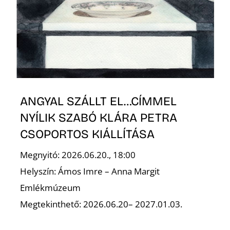
T
ANGYAL SZÁLLT EL…CÍMMEL
A
NYÍLIK SZABÓ KLÁRA PETRA
CSOPORTOS KIÁLLÍTÁSA
Megnyitó: 2026.06.20., 18:00
Helyszín: Ámos Imre – Anna Margit
Emlékmúzeum
Megtekinthető: 2026.06.20– 2027.01.03.