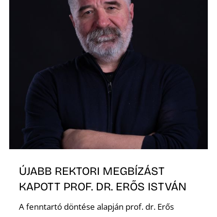
K
ÚJABB REKTORI MEGBÍZÁST
KAPOTT PROF. DR. ERŐS ISTVÁN
A fenntartó döntése alapján prof. dr. Erős