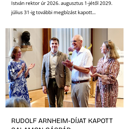
É
István rektor úr 2026. augusztus 1-jétől 2029.
július 31-ig további megbízást kapott...
P
RUDOLF ARNHEIM-DÍJAT KAPOTT