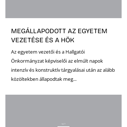
K
MEGÁLLAPODOTT AZ EGYETEM
VEZETÉSE ÉS A HÖK
Az egyetem vezetői és a Hallgatói
Önkormányzat képviselői az elmúlt napok
intenzív és konstruktív tárgyalásai után az alább
közöltekben állapodtak meg...