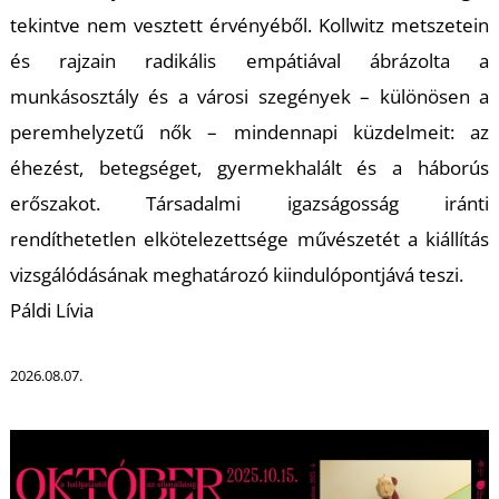
tekintve nem vesztett érvényéből. Kollwitz metszetein
és rajzain radikális empátiával ábrázolta a
munkásosztály és a városi szegények – különösen a
peremhelyzetű nők – mindennapi küzdelmeit: az
éhezést, betegséget, gyermekhalált és a háborús
L
erőszakot. Társadalmi igazságosság iránti
rendíthetetlen elkötelezettsége művészetét a kiállítás
vizsgálódásának meghatározó kiindulópontjává teszi.
Páldi Lívia
2026.08.07.