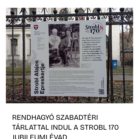
É
RENDHAGYÓ SZABADTÉRI
TÁRLATTAL INDUL A STROBL 170
JUBILEUMI ÉVAD