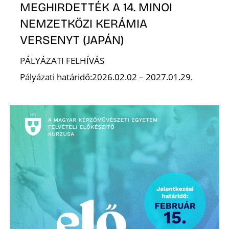
E
MEGHIRDETTÉK A 14. MINOI
NEMZETKÖZI KERÁMIA
VERSENYT (JAPÁN)
PÁLYÁZATI FELHÍVÁS
Pályázati határidő:2026.02.02 – 2027.01.29.
K