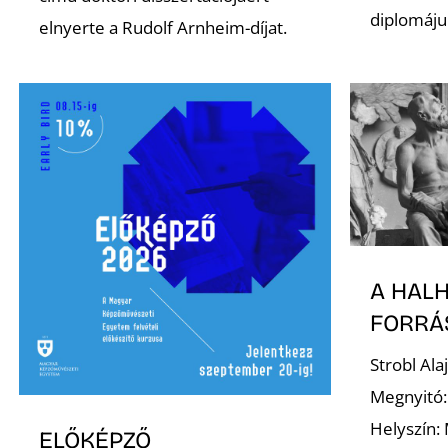
diplomáju
elnyerte a Rudolf Arnheim-díjat.
A HAL
FORRÁ
Strobl Al
Megnyitó:
Helyszín:
ELŐKÉPZŐ