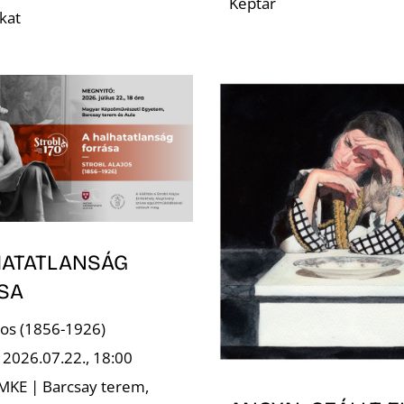
Képtár
kat
HATATLANSÁG
SA
ajos (1856-1926)
 2026.07.22., 18:00
 MKE | Barcsay terem,