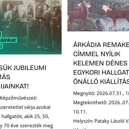
ÁRKÁDIA REMAK
CÍMMEL NYÍLIK
KELEMEN DÉNES
SÜK JUBILEUMI
EGYKORI HALLGA
MÁS
ÖNÁLLÓ KIÁLLÍT
JAINKAT!
Megnyitó: 2026.07.31., 1
 Képzőművészeti
Megtekinthető: 2026..07
zeretettel várja azokat
10.11.
 hallgatóit, akik 25, 50,
Helyszín: Pataky László V
gy 70 éve szerezték meg