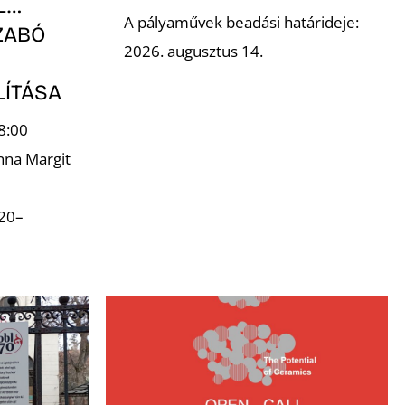
L…
A pályaművek beadási határideje:
ZABÓ
2026. augusztus 14.
LÍTÁSA
8:00
nna Margit
.20–