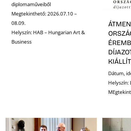
diplomaműveiből
Megtekinthető: 2026.07.10 –
08.09.
ÁTMENE
Helyszín: HAB – Hungarian Art &
ORSZÁ
Business
ÉREMB
DÍJAZ
KIÁLLÍ
Dátum, id
Helyszín:
MEgtekint