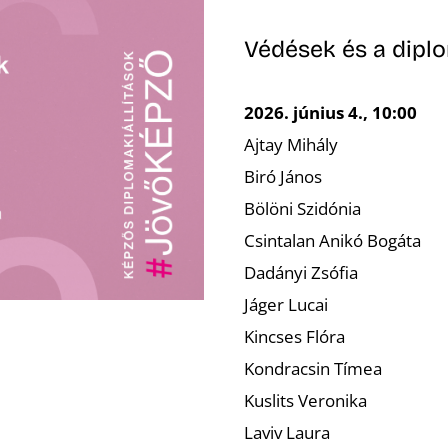
Védések és a dipl
2026. június 4., 10:00
Ajtay Mihály
Biró János
Bölöni Szidónia
Csintalan Anikó Bogáta
Dadányi Zsófia
Jáger Lucai
Kincses Flóra
Kondracsin Tímea
Kuslits Veronika
Laviv Laura