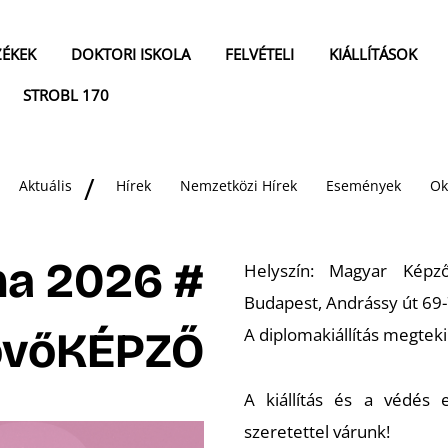
ZÉKEK
DOKTORI ISKOLA
FELVÉTELI
KIÁLLÍTÁSOK
STROBL 170
Aktuális
Hírek
Nemzetközi Hírek
Események
Ok
ma 2026 #
Helyszín: Magyar Képz
Budapest, Andrássy út 69-
övőKÉPZŐ
A diplomakiállítás megteki
A kiállítás és a védés 
szeretettel várunk!