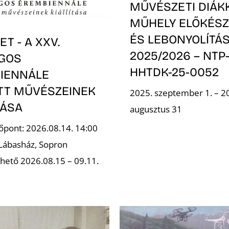
MŰVÉSZETI DIÁK
MŰHELY ELŐKÉSZ
ÉS LEBONYOLÍTÁS
T - A XXV.
2025/2026 – NTP
GOS
HHTDK-25-0052
IENNÁLE
OTT MŰVÉSZEINEK
2025. szeptember 1. – 2
TÁSA
augusztus 31
őpont: 2026.08.14. 14:00
 Lábasház, Sopron
hető 2026.08.15 – 09.11.