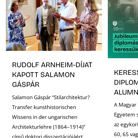
RUDOLF ARNHEIM-DÍJAT
KERES
KAPOTT SALAMON
DIPLO
GÁSPÁR
ALUMNI
Salamon Gáspár “Stilarchitektur?
A Magyar
Transfer kunsthistorischen
Egyetem s
Wissens in der ungarischen
az egykori
Architekturlehre (1864–1914)”
60, 65 va
című doktori disszertációjáért