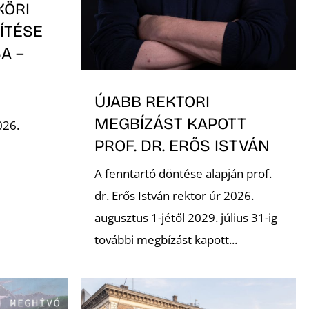
KÖRI
ÍTÉSE
A –
-
ÚJABB REKTORI
MEGBÍZÁST KAPOTT
026.
PROF. DR. ERŐS ISTVÁN
A fenntartó döntése alapján prof.
dr. Erős István rektor úr 2026.
augusztus 1-jétől 2029. július 31-ig
további megbízást kapott...