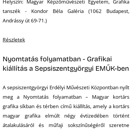
Helyszín: Magyar Képzőművészeti Egyetem, Grafika
tanszék - Kondor Béla Galéria (1062 Budapest,
Andrássy út 69-71.)
I
Részletek
Nyomtatás folyamatban - Grafikai
kiállítás a Sepsiszentgyörgyi EMŰK-ben
A sepsiszentgyörgyi Erdélyi Művészeti Központban nyílt
meg a Nyomtatás folyamatban – Magyar kortárs
grafika síkban és térben című kiállítás, amely a kortárs
magyar grafika elmúlt négy évtizedében történt
átalakulásáról és műfaji sokszínűségéről szeretne