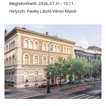
K
Megtekinthető: 2026..07.31– 10.11.
Helyszín: Pataky László Városi Képtár