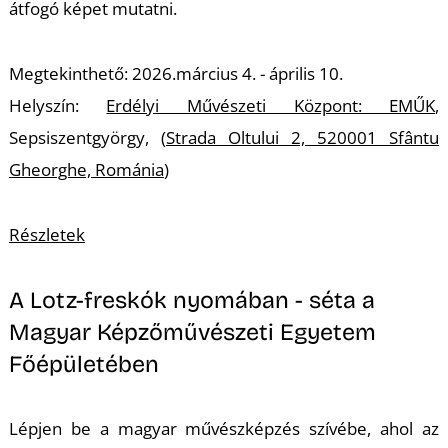
átfogó képet mutatni.
S
Megtekinthető: 2026.március 4. - április 10.
Helyszín:
Erdélyi Művészeti Központ: EMŰK
,
Sepsiszentgyörgy, (
Strada Oltului 2, 520001 Sfântu
Gheorghe, Románia
)
Részletek
A Lotz-freskók nyomában - séta a
Magyar Képzőművészeti Egyetem
Főépületében
Lépjen be a magyar művészképzés szívébe, ahol az