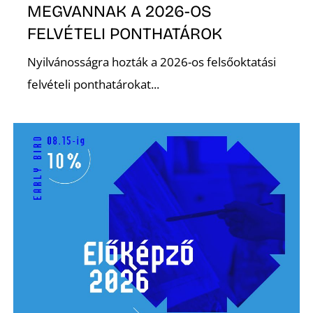
E
MEGVANNAK A 2026-OS
FELVÉTELI PONTHATÁROK
Nyilvánosságra hozták a 2026-os felsőoktatási
felvételi ponthatárokat...
K