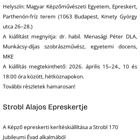
A
Helyszín: Magyar Képzőművészeti Egyetem, Epreskert,
Parthenón-fríz terem (1063 Budapest, Kmety György
utca 26–28.)
A kiállítást megnyitja: dr. habil. Menasági Péter DLA,
Munkácsy-díjas szobrászművész, egyetemi docens,
MKE
A kiállítás megtekinthető: 2026. április 15–24., 10 és
18:00 óra között, hétköznapokon.
További részletek hamarosan!
Strobl Alajos Epreskertje
A Képző epreskerti kerítéskiállítása a Strobl 170
Jubileumi Évad alkalmából