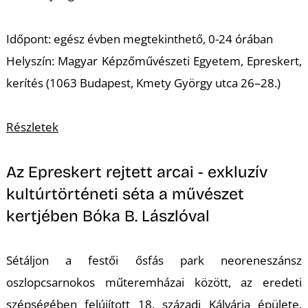
É
Időpont: egész évben megtekinthető, 0-24 órában
Helyszín: Magyar Képzőművészeti Egyetem, Epreskert,
kerítés (1063 Budapest, Kmety György utca 26–28.)
Részletek
P
Az Epreskert rejtett arcai - exkluzív
kultúrtörténeti séta a művészet
kertjében Bóka B. Lászlóval
Sétáljon a festői ősfás park neoreneszánsz
oszlopcsarnokos műteremházai között, az eredeti
szépségében felújított 18. századi Kálvária épülete,