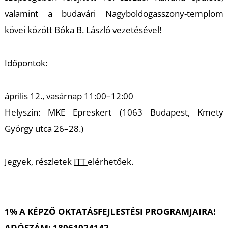
valamint a budavári Nagyboldogasszony-templom
kövei között Bóka B. László vezetésével!
Időpontok:
Z
április 12., vasárnap 11:00–12:00
Helyszín: MKE Epreskert (1063 Budapest, Kmety
György utca 26–28.)
Jegyek, részletek
ITT
elérhetőek.
1% A KÉPZŐ OKTATÁSFEJLESTÉSI PROGRAMJAIRA!
ADÓSZÁM: 18061024142