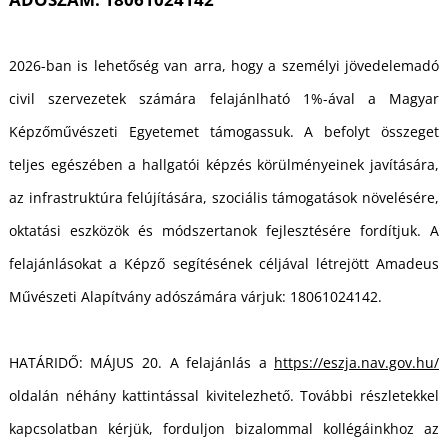
2026-ban is lehetőség van arra, hogy a személyi jövedelemadó
Ő
civil szervezetek számára felajánlható 1%-ával a Magyar
Képzőművészeti Egyetemet támogassuk. A befolyt összeget
teljes egészében a hallgatói képzés körülményeinek javítására,
az infrastruktúra felújítására, szociális támogatások növelésére,
oktatási eszközök és módszertanok fejlesztésére fordítjuk. A
felajánlásokat a Képző segítésének céljával létrejött Amadeus
Művészeti Alapítvány adószámára várjuk: 18061024142.
HATÁRIDŐ: MÁJUS 20. A felajánlás a
https://eszja.nav.gov.hu/
oldalán néhány kattintással kivitelezhető. További részletekkel
kapcsolatban kérjük, forduljon bizalommal kollégáinkhoz az