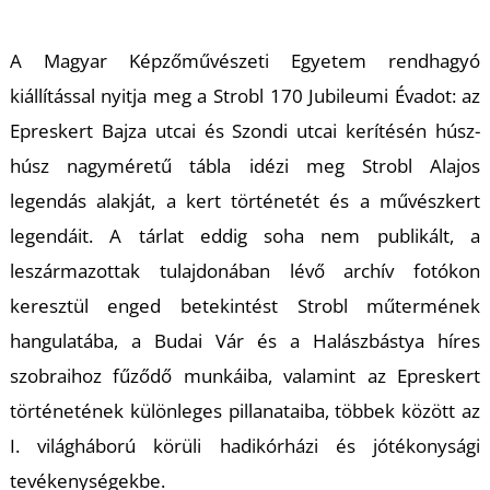
K
A Magyar Képzőművészeti Egyetem rendhagyó
kiállítással nyitja meg a Strobl 170 Jubileumi Évadot: az
Epreskert Bajza utcai és Szondi utcai kerítésén húsz-
húsz nagyméretű tábla idézi meg Strobl Alajos
legendás alakját, a kert történetét és a művészkert
legendáit. A tárlat eddig soha nem publikált, a
leszármazottak tulajdonában lévő archív fotókon
keresztül enged betekintést Strobl műtermének
hangulatába, a Budai Vár és a Halászbástya híres
szobraihoz fűződő munkáiba, valamint az Epreskert
történetének különleges pillanataiba, többek között az
I. világháború körüli hadikórházi és jótékonysági
tevékenységekbe.