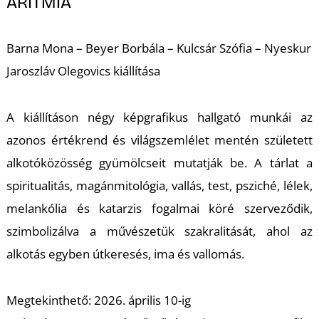
ARITMIA
Barna Mona – Beyer Borbála – Kulcsár Szófia – Nyeskur
Jaroszláv Olegovics kiállítása
L
A kiállításon négy képgrafikus hallgató munkái az
azonos értékrend és világszemlélet mentén született
alkotóközösség gyümölcseit mutatják be. A tárlat a
spiritualitás, magánmitológia, vallás, test, psziché, lélek,
melankólia és katarzis fogalmai köré szerveződik,
szimbolizálva a művészetük szakralitását, ahol az
alkotás egyben útkeresés, ima és vallomás.
Megtekinthető: 2026. április 10-ig