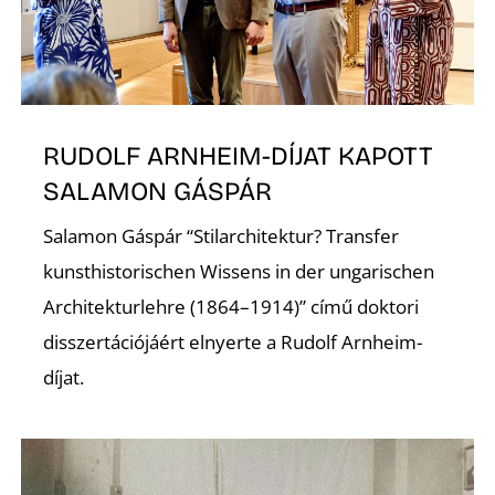
S
RUDOLF ARNHEIM-DÍJAT KAPOTT
SALAMON GÁSPÁR
Salamon Gáspár “Stilarchitektur? Transfer
kunsthistorischen Wissens in der ungarischen
Architekturlehre (1864–1914)” című doktori
disszertációjáért elnyerte a Rudolf Arnheim-
díjat.