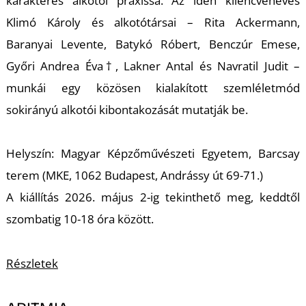
U
karakteres alkotói praxissá. Az idén kilencvenéves
Klimó Károly és alkotótársai – Rita Ackermann,
Baranyai Levente, Batykó Róbert, Benczúr Emese,
Győri Andrea Éva†, Lakner Antal és Navratil Judit –
munkái egy közösen kialakított szemléletmód
sokirányú alkotói kibontakozását mutatják be.
Á
Helyszín: Magyar Képzőművészeti Egyetem, Barcsay
terem (MKE, 1062 Budapest, Andrássy út 69-71.)
A kiállítás 2026. május 2-ig tekinthető meg, keddtől
szombatig 10-18 óra között.
Részletek