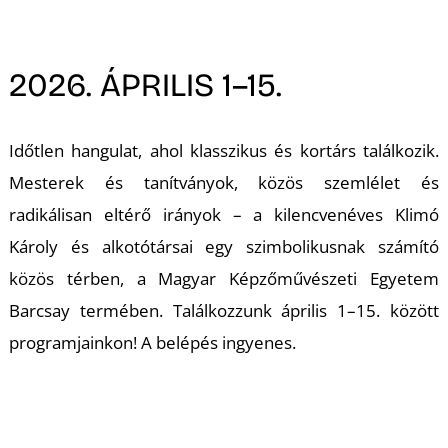
A
2026. ÁPRILIS 1–15.
Időtlen hangulat, ahol klasszikus és kortárs találkozik.
Mesterek és tanítványok, közös szemlélet és
radikálisan eltérő irányok – a kilencvenéves Klimó
Károly és alkotótársai egy szimbolikusnak számító
közös térben, a Magyar Képzőművészeti Egyetem
Barcsay termében. Találkozzunk április 1–15. között
programjainkon! A belépés ingyenes.