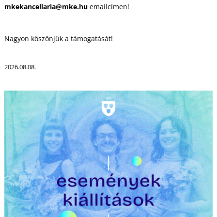
mkekancellaria@mke.hu
emailcímen!
R
Nagyon köszönjük a támogatását!
2026.08.08.