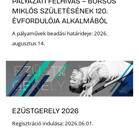
PÁLYÁZATI FELHÍVÁS – BORSOS
MIKLÓS SZÜLETÉSÉNEK 120.
K
ÉVFORDULÓJA ALKALMÁBÓL
A pályaművek beadási határideje: 2026.
augusztus 14.
EZÜSTGERELY 2026
Regisztráció indulása: 2026.06.01.