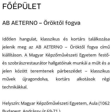
K
FŐÉPÜLET
AB AETERNO – Öröktől fogva
Időtlen hangulat, klasszikus és kortárs találkozása
jelenik meg az
AB AETERNO – Öröktől fogva
című
kiállításon. A Magyar Képzőművészeti Egyetem festő-
és szobrászrestaurátor hallgatóinak munkái a múlt és a
jelen között teremtenek párbeszédet – klasszikus
művek újragondolva, kortárs alkotások régi
technikákkal.
Helyszín: Magyar Képzőművészeti Egyetem, Aula (1062
Budapest, Andrássy út 69-71.)