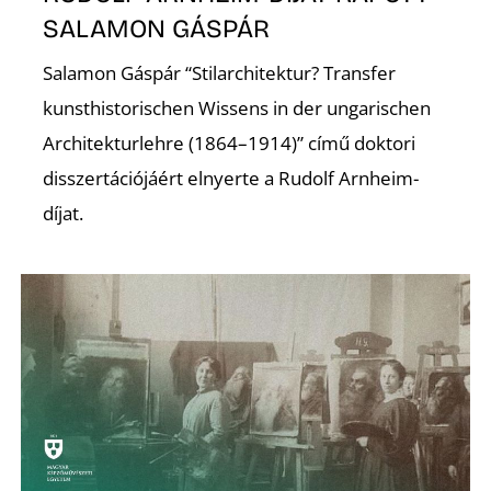
É
SALAMON GÁSPÁR
Salamon Gáspár “Stilarchitektur? Transfer
kunsthistorischen Wissens in der ungarischen
Architekturlehre (1864–1914)” című doktori
disszertációjáért elnyerte a Rudolf Arnheim-
díjat.
P