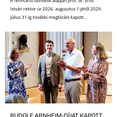
K
A fenntartó döntése alapján prof. dr. Erős
István rektor úr 2026. augusztus 1-jétől 2029.
július 31-ig további megbízást kapott...
RUDOLF ARNHEIM-DÍJAT KAPOTT