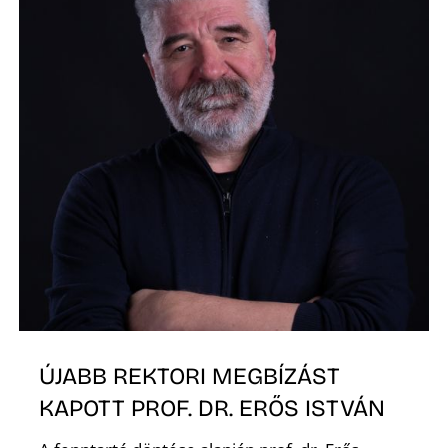
A
ÚJABB REKTORI MEGBÍZÁST
KAPOTT PROF. DR. ERŐS ISTVÁN