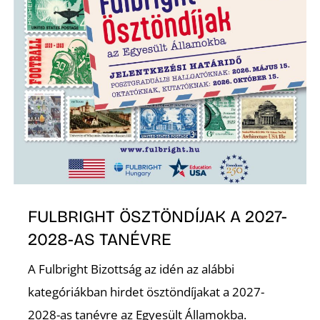
S
FULBRIGHT ÖSZTÖNDÍJAK A 2027-
2028-AS TANÉVRE
A Fulbright Bizottság az idén az alábbi
kategóriákban hirdet ösztöndíjakat a 2027-
2028-as tanévre az Egyesült Államokba.