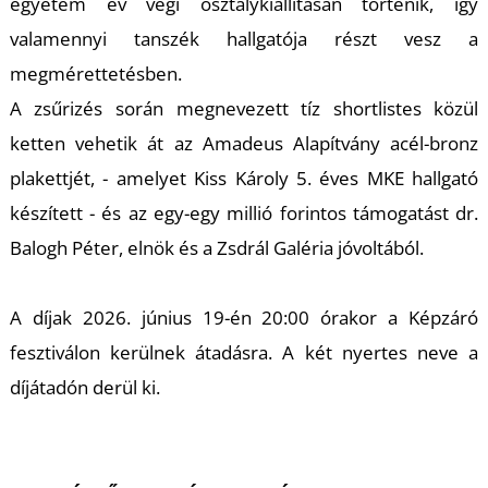
K
egyetem év végi osztálykiállításán történik, így
valamennyi tanszék hallgatója részt vesz a
megmérettetésben.
A zsűrizés során megnevezett tíz shortlistes közül
ketten vehetik át az Amadeus Alapítvány acél-bronz
plakettjét, - amelyet Kiss Károly 5. éves MKE hallgató
készített - és az egy-egy millió forintos támogatást dr.
Balogh Péter, elnök és a Zsdrál Galéria jóvoltából.
A díjak 2026. június 19-én 20:00 órakor a Képzáró
fesztiválon kerülnek átadásra. A két nyertes neve a
díjátadón derül ki.