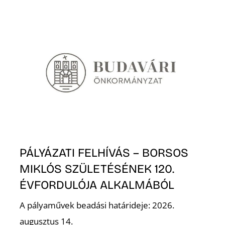
T
A
PÁLYÁZATI FELHÍVÁS – BORSOS
MIKLÓS SZÜLETÉSÉNEK 120.
ÉVFORDULÓJA ALKALMÁBÓL
A pályaművek beadási határideje: 2026.
augusztus 14.