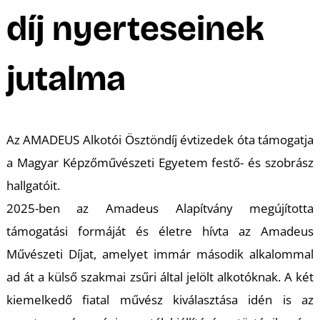
A
díj nyerteseinek
jutalma
Az AMADEUS Alkotói Ösztöndíj évtizedek óta támogatja
a Magyar Képzőművészeti Egyetem festő- és szobrász
hallgatóit.
2025-ben az Amadeus Alapítvány megújította
támogatási formáját és életre hívta az Amadeus
Művészeti Díjat, amelyet immár második alkalommal
ad át a külső szakmai zsűri által jelölt alkotóknak. A két
kiemelkedő fiatal művész kiválasztása idén is az