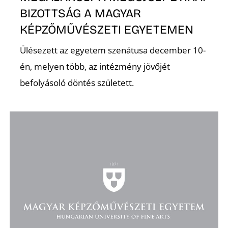
BIZOTTSÁG A MAGYAR
KÉPZŐMŰVÉSZETI EGYETEMEN
Ülésezett az egyetem szenátusa december 10-
én, melyen több, az intézmény jövőjét
befolyásoló döntés született.
D