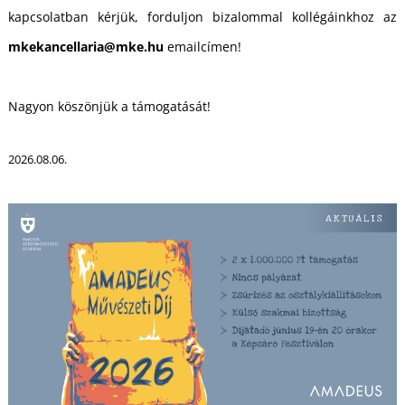
U
kapcsolatban kérjük, forduljon bizalommal kollégáinkhoz az
mkekancellaria@mke.hu
emailcímen!
Nagyon köszönjük a támogatását!
2026.08.06.
Á