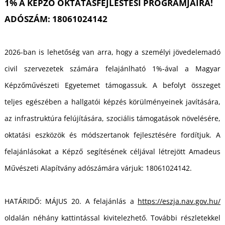
T
1% A KÉPZŐ OKTATÁSFEJLESTÉSI PROGRAMJAIRA!
ADÓSZÁM: 18061024142
2026-ban is lehetőség van arra, hogy a személyi jövedelemadó
civil szervezetek számára felajánlható 1%-ával a Magyar
Képzőművészeti Egyetemet támogassuk. A befolyt összeget
teljes egészében a hallgatói képzés körülményeinek javítására,
az infrastruktúra felújítására, szociális támogatások növelésére,
oktatási eszközök és módszertanok fejlesztésére fordítjuk. A
felajánlásokat a Képző segítésének céljával létrejött Amadeus
Művészeti Alapítvány adószámára várjuk: 18061024142.
HATÁRIDŐ: MÁJUS 20. A felajánlás a
https://eszja.nav.gov.hu/
oldalán néhány kattintással kivitelezhető. További részletekkel