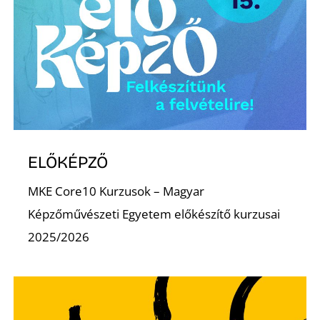
E
ELŐKÉPZŐ
K
MKE Core10 Kurzusok – Magyar
Képzőművészeti Egyetem előkészítő kurzusai
2025/2026