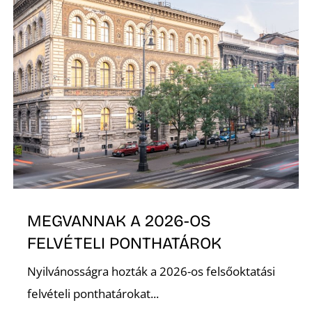
R
MEGVANNAK A 2026-OS
FELVÉTELI PONTHATÁROK
Nyilvánosságra hozták a 2026-os felsőoktatási
felvételi ponthatárokat...