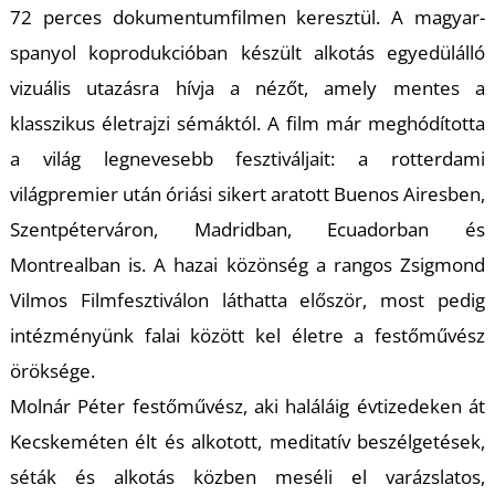
72 perces dokumentumfilmen keresztül. A magyar-
spanyol koprodukcióban készült alkotás egyedülálló
vizuális utazásra hívja a nézőt, amely mentes a
klasszikus életrajzi sémáktól. A film már meghódította
a világ legnevesebb fesztiváljait: a rotterdami
Z
világpremier után óriási sikert aratott Buenos Airesben,
Szentpéterváron, Madridban, Ecuadorban és
Montrealban is. A hazai közönség a rangos Zsigmond
Vilmos Filmfesztiválon láthatta először, most pedig
intézményünk falai között kel életre a festőművész
öröksége.
Molnár Péter festőművész, aki haláláig évtizedeken át
Kecskeméten élt és alkotott, meditatív beszélgetések,
séták és alkotás közben meséli el varázslatos,