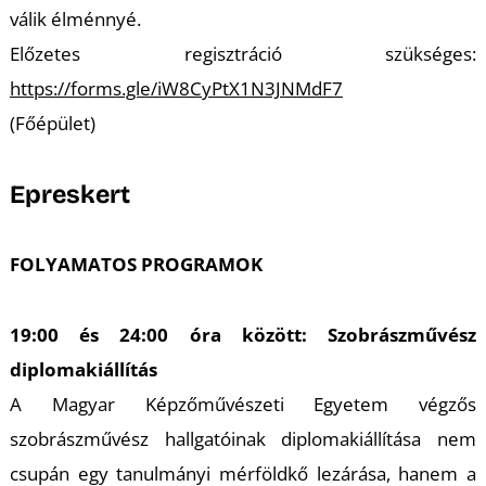
válik élménnyé.
Előzetes regisztráció szükséges:
https://forms.gle/iW8CyPtX1N3JNMdF7
(Főépület)
Epreskert
FOLYAMATOS PROGRAMOK
19:00 és 24:00 óra között: Szobrászművész
diplomakiállítás
A Magyar Képzőművészeti Egyetem végzős
szobrászművész hallgatóinak diplomakiállítása nem
csupán egy tanulmányi mérföldkő lezárása, hanem a