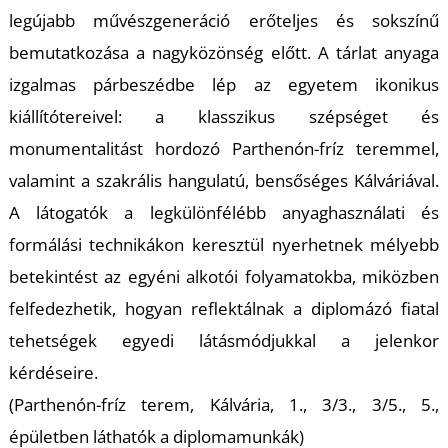
legújabb művészgeneráció erőteljes és sokszínű
bemutatkozása a nagyközönség előtt. A tárlat anyaga
izgalmas párbeszédbe lép az egyetem ikonikus
kiállítótereivel: a klasszikus szépséget és
monumentalitást hordozó Parthenón-fríz teremmel,
valamint a szakrális hangulatú, bensőséges Kálváriával.
A látogatók a legkülönfélébb anyaghasználati és
formálási technikákon keresztül nyerhetnek mélyebb
betekintést az egyéni alkotói folyamatokba, miközben
felfedezhetik, hogyan reflektálnak a diplomázó fiatal
tehetségek egyedi látásmódjukkal a jelenkor
kérdéseire.
(Parthenón-fríz terem, Kálvária, 1., 3/3., 3/5., 5.,
épületben láthatók a diplomamunkák)