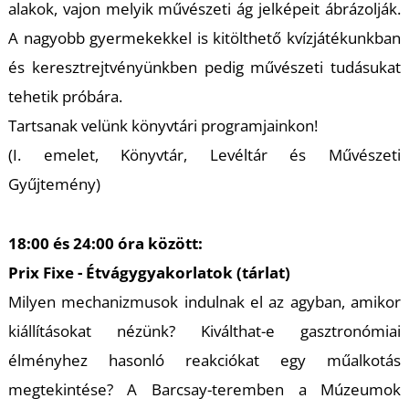
alakok, vajon melyik művészeti ág jelképeit ábrázolják.
A nagyobb gyermekekkel is kitölthető kvízjátékunkban
és keresztrejtvényünkben pedig művészeti tudásukat
I
tehetik próbára.
Tartsanak velünk könyvtári programjainkon!
(I. emelet, Könyvtár, Levéltár és Művészeti
Gyűjtemény)
18:00 és 24:00 óra között:
Prix Fixe - Étvágygyakorlatok (tárlat)
Milyen mechanizmusok indulnak el az agyban, amikor
kiállításokat nézünk? Kiválthat-e gasztronómiai
élményhez hasonló reakciókat egy műalkotás
megtekintése? A Barcsay-teremben a Múzeumok