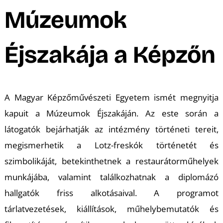
A
Múzeumok
Éjszakája a Képzőn
A Magyar Képzőművészeti Egyetem ismét megnyitja
kapuit a Múzeumok Éjszakáján. Az este során a
látogatók bejárhatják az intézmény történeti tereit,
megismerhetik a Lotz-freskók történetét és
szimbolikáját, betekinthetnek a restaurátorműhelyek
munkájába, valamint találkozhatnak a diplomázó
hallgatók friss alkotásaival. A programot
tárlatvezetések, kiállítások, műhelybemutatók és