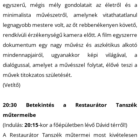
egyszerű, mégis mély gondolatait az életről és a
minimalista művészetről, amelynek vitathatatlanul
legnagyobb mestere volt, az őt rebbenékenyen követő,
Ő
rendkívüli érzékenységű kamera előtt. A film egyszerre
dokumentum egy nagy művész és aszkétikus alkotó
mindennapjairól, ugyanakkor képi világával, a
dialógussal, amelyet a művésszel folytat, élővé teszi a
művek titokzatos születését.
(Vetítő)
20:30 Betekintés a Restaurátor Tanszék
műtermeibe
(Indulás:
20:15
-kor a főépületben lévő Dávid térről!)
A Restaurátor Tanszék műtermei most kivételesen