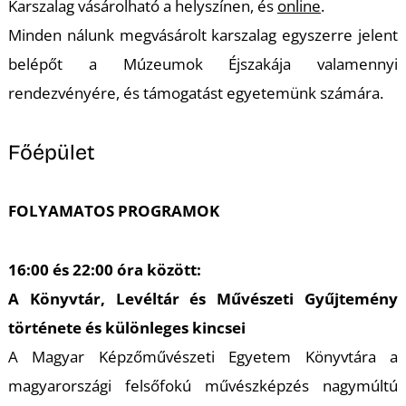
U
Karszalag vásárolható a helyszínen, és
online
.
Minden nálunk megvásárolt karszalag egyszerre jelent
belépőt a Múzeumok Éjszakája valamennyi
rendezvényére, és támogatást egyetemünk számára.
Főépület
Á
FOLYAMATOS PROGRAMOK
16:00 és 22:00 óra között:
A Könyvtár, Levéltár és Művészeti Gyűjtemény
története és különleges kincsei
A Magyar Képzőművészeti Egyetem Könyvtára a
magyarországi felsőfokú művészképzés nagymúltú