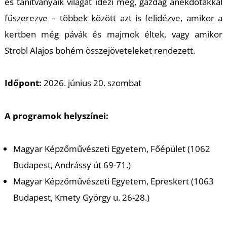
T
és tanítványaik világát idézi meg, gazdag anekdotákkal
fűszerezve – többek között azt is felidézve, amikor a
kertben még pávák és majmok éltek, vagy amikor
Strobl Alajos bohém összejöveteleket rendezett.
Időpont:
2026. június 20. szombat
A programok helyszínei:
Magyar Képzőművészeti Egyetem, Főépület (1062
Budapest, Andrássy út 69-71.)
Magyar Képzőművészeti Egyetem, Epreskert (1063
Budapest, Kmety György u. 26-28.)