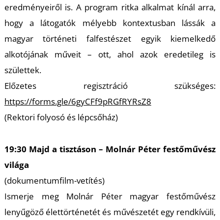
É
eredményeiről is. A program ritka alkalmat kínál arra,
hogy a látogatók mélyebb kontextusban lássák a
magyar történeti falfestészet egyik kiemelkedő
alkotójának műveit – ott, ahol azok eredetileg is
születtek.
Előzetes regisztráció szükséges:
https://forms.gle/6gyCFf9pRGfRYRsZ8
P
(Rektori folyosó és lépcsőház)
19:30 Majd a tisztáson – Molnár Péter festőművész
világa
(dokumentumfilm-vetítés)
Ismerje meg Molnár Péter magyar festőművész
lenyűgöző élettörténetét és művészetét egy rendkívüli,