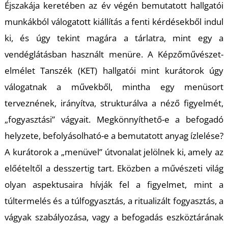
Éjszakája keretében az év végén bemutatott hallgatói
S
munkákból válogatott kiállítás a fenti kérdésekből indul
ki, és úgy tekint magára a tárlatra, mint egy a
vendéglátásban használt menüre. A Képzőművészet-
elmélet Tanszék (KET) hallgatói mint kurátorok úgy
válogatnak a művekből, mintha egy menüsort
terveznének, irányítva, strukturálva a néző figyelmét,
„fogyasztási” vágyait. Megkönnyíthető-e a befogadó
helyzete, befolyásolható-e a bemutatott anyag ízlelése?
A kurátorok a „menüvel” útvonalat jelölnek ki, amely az
előételtől a desszertig tart. Eközben a művészeti világ
olyan aspektusaira hívják fel a figyelmet, mint a
túltermelés és a túlfogyasztás, a ritualizált fogyasztás, a
vágyak szabályozása, vagy a befogadás eszköztárának