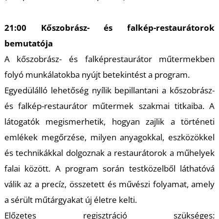
21:00 Kőszobrász- és falkép-restaurátorok
bemutatója
S
A kőszobrász- és falképrestaurátor műtermekben
folyó munkálatokba nyújt betekintést a program.
Egyedülálló lehetőség nyílik bepillantani a kőszobrász-
és falkép-restaurátor műtermek szakmai titkaiba. A
látogatók megismerhetik, hogyan zajlik a történeti
emlékek megőrzése, milyen anyagokkal, eszközökkel
és technikákkal dolgoznak a restaurátorok a műhelyek
falai között. A program során testközelből láthatóvá
válik az a precíz, összetett és művészi folyamat, amely
a sérült műtárgyakat új életre kelti.
Előzetes regisztráció szükséges: