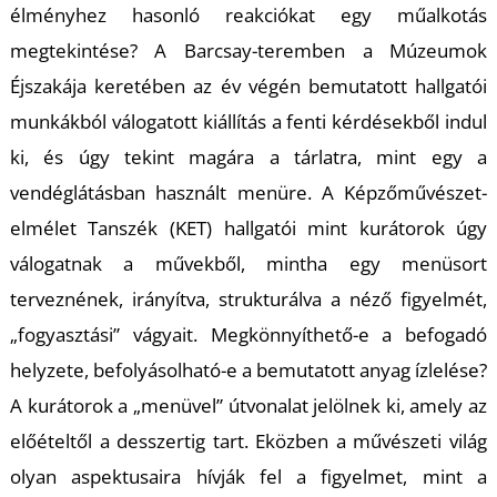
A
élményhez hasonló reakciókat egy műalkotás
megtekintése? A Barcsay-teremben a Múzeumok
Éjszakája keretében az év végén bemutatott hallgatói
munkákból válogatott kiállítás a fenti kérdésekből indul
ki, és úgy tekint magára a tárlatra, mint egy a
vendéglátásban használt menüre. A Képzőművészet-
elmélet Tanszék (KET) hallgatói mint kurátorok úgy
válogatnak a művekből, mintha egy menüsort
terveznének, irányítva, strukturálva a néző figyelmét,
„fogyasztási” vágyait. Megkönnyíthető-e a befogadó
helyzete, befolyásolható-e a bemutatott anyag ízlelése?
A kurátorok a „menüvel” útvonalat jelölnek ki, amely az
előételtől a desszertig tart. Eközben a művészeti világ
olyan aspektusaira hívják fel a figyelmet, mint a