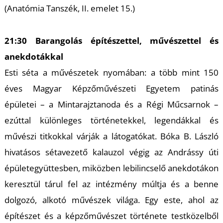
L
(Anatómia Tanszék, II. emelet 15.)
21:30 Barangolás építészettel, művészettel és
anekdotákkal
Esti séta a művészetek nyomában: a több mint 150
éves Magyar Képzőművészeti Egyetem patinás
épületei – a Mintarajztanoda és a Régi Műcsarnok –
ezúttal különleges történetekkel, legendákkal és
művészi titkokkal várják a látogatókat. Bóka B. László
hivatásos sétavezető kalauzol végig az Andrássy úti
épületegyüttesben, miközben lebilincselő anekdotákon
keresztül tárul fel az intézmény múltja és a benne
dolgozó, alkotó művészek világa. Egy este, ahol az
építészet és a képzőművészet története testközelből