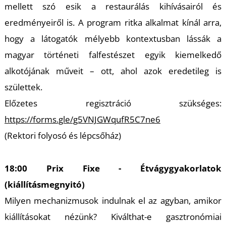
mellett szó esik a restaurálás kihívásairól és
eredményeiről is. A program ritka alkalmat kínál arra,
hogy a látogatók mélyebb kontextusban lássák a
magyar történeti falfestészet egyik kiemelkedő
alkotójának műveit – ott, ahol azok eredetileg is
születtek.
Előzetes regisztráció szükséges:
https://forms.gle/g5VNJGWqufR5C7ne6
(Rektori folyosó és lépcsőház)
18:00 Prix Fixe - Étvágygyakorlatok
(kiállításmegnyitó)
Milyen mechanizmusok indulnak el az agyban, amikor
kiállításokat nézünk? Kiválthat-e gasztronómiai