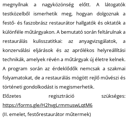
megnyílnak a nagyközönség előtt. A látogatók
R
testközelből ismerhetik meg, hogyan dolgoznak a
festő- és faszobrász restaurátor hallgatók és oktatók a
különféle műtárgyakon. A bemutató során feltárulnak a
restaurálás kulisszatitkai: az anyagvizsgálatok, a
konzerválási eljárások és az aprólékos helyreállítási
technikák, amelyek révén a műtárgyak új életre kelnek.
A program során az érdeklődők nemcsak a szakmai
folyamatokat, de a restaurálás mögött rejlő művészi és
történeti gondolkodást is megismerhetik.
Előzetes regisztráció szükséges:
https://forms.gle/H2hvgLrmmuswLqtM6
(II. emelet, festőrestaurátor műtermek)