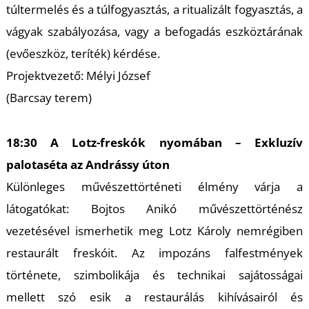
K
túltermelés és a túlfogyasztás, a ritualizált fogyasztás, a
vágyak szabályozása, vagy a befogadás eszköztárának
(evőeszköz, teríték) kérdése.
Projektvezető: Mélyi József
(Barcsay terem)
18:30 A Lotz-freskók nyomában – Exkluzív
palotaséta az Andrássy úton
Különleges művészettörténeti élmény várja a
látogatókat: Bojtos Anikó művészettörténész
vezetésével ismerhetik meg Lotz Károly nemrégiben
restaurált freskóit. Az impozáns falfestmények
története, szimbolikája és technikai sajátosságai
mellett szó esik a restaurálás kihívásairól és