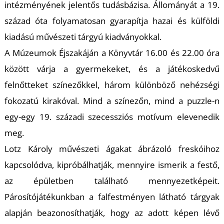
intézményének jelentős tudásbázisa. Állományát a 19.
század óta folyamatosan gyarapítja hazai és külföldi
kiadású művészeti tárgyú kiadványokkal.
A Múzeumok Éjszakáján a Könyvtár 16.00 és 22.00 óra
között várja a gyermekeket, és a játékoskedvű
L
felnőtteket színezőkkel, három különböző nehézségi
fokozatú kirakóval. Mind a színezőn, mind a puzzle-n
egy-egy 19. századi szecessziós motívum elevenedik
meg.
Lotz Károly művészeti ágakat ábrázoló freskóihoz
kapcsolódva, kipróbálhatják, mennyire ismerik a festő,
az épületben található mennyezetképeit.
Párosítójátékunkban a falfestményen látható tárgyak
alapján beazonosíthatják, hogy az adott képen lévő