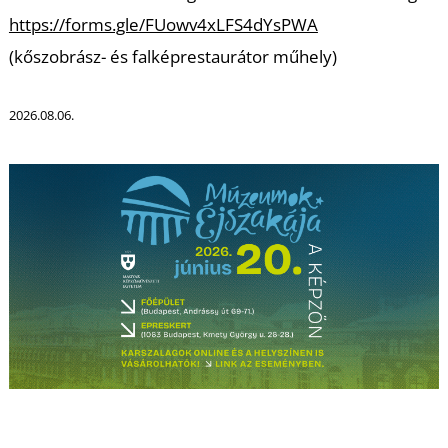
https://forms.gle/FUowv4xLFS4dYsPWA
Z
(kőszobrász- és falképrestaurátor műhely)
2026.08.06.