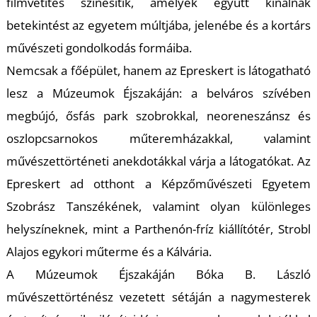
K
filmvetítés színesítik, amelyek együtt kínálnak
betekintést az egyetem múltjába, jelenébe és a kortárs
művészeti gondolkodás formáiba.
Nemcsak a főépület, hanem az Epreskert is látogatható
lesz a Múzeumok Éjszakáján: a belváros szívében
megbújó, ősfás park szobrokkal, neoreneszánsz és
oszlopcsarnokos műteremházakkal, valamint
művészettörténeti anekdotákkal várja a látogatókat. Az
Epreskert ad otthont a Képzőművészeti Egyetem
Szobrász Tanszékének, valamint olyan különleges
helyszíneknek, mint a Parthenón-fríz kiállítótér, Strobl
Alajos egykori műterme és a Kálvária.
A Múzeumok Éjszakáján Bóka B. László
művészettörténész vezetett sétáján a nagymesterek