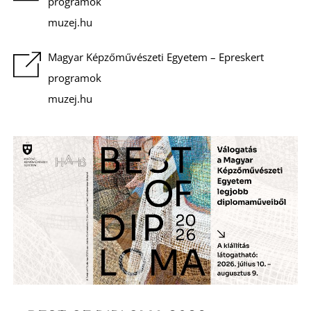
E
programok
muzej.hu
Magyar Képzőművészeti Egyetem – Epreskert
programok
muzej.hu
K