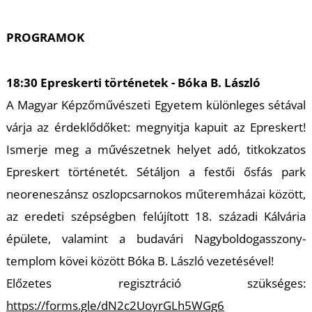
T
PROGRAMOK
18:30 Epreskerti történetek - Bóka B. László
A Magyar Képzőművészeti Egyetem különleges sétával
várja az érdeklődőket: megnyitja kapuit az Epreskert!
Ismerje meg a művészetnek helyet adó, titkokzatos
A
Epreskert történetét. Sétáljon a festői ősfás park
neoreneszánsz oszlopcsarnokos műteremházai között,
az eredeti szépségben felújított 18. századi Kálvária
épülete, valamint a budavári Nagyboldogasszony-
templom kövei között Bóka B. László vezetésével!
Előzetes regisztráció szükséges:
https://forms.gle/dN2c2UoyrGLh5WGg6