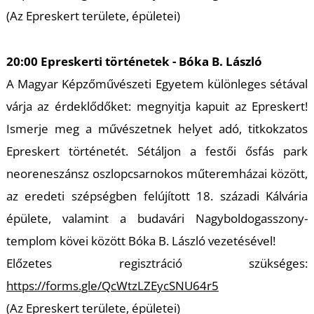
(Az Epreskert területe, épületei)
20:00 Epreskerti történetek - Bóka B. László
A Magyar Képzőművészeti Egyetem különleges sétával
várja az érdeklődőket: megnyitja kapuit az Epreskert!
N
Ismerje meg a művészetnek helyet adó, titkokzatos
Epreskert történetét. Sétáljon a festői ősfás park
neoreneszánsz oszlopcsarnokos műteremházai között,
az eredeti szépségben felújított 18. századi Kálvária
épülete, valamint a budavári Nagyboldogasszony-
templom kövei között Bóka B. László vezetésével!
Előzetes regisztráció szükséges:
https://forms.gle/QcWtzLZEycSNU64r5
(Az Epreskert területe, épületei)