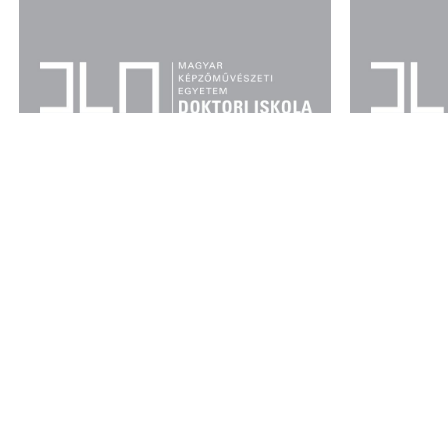
SZLAMA NORBERT DLA-
ARLÁTH
DOKTORJELÖLT DOKTORI
DOKTO
VÉDÉSE
VÉDÉS
Időpont: 2026.02.13., 10:00
Időpont: 
Helyszín: MKE, Doktori Iskola,
Helyszín: 
Feszty ház
Feszty há