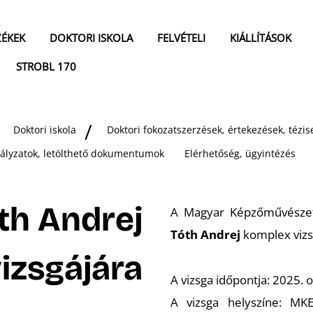
ZÉKEK
DOKTORI ISKOLA
FELVÉTELI
KIÁLLÍTÁSOK
STROBL 170
Doktori iskola
Doktori fokozatszerzések, értekezések, téz
bályzatok, letölthető dokumentumok
Elérhetőség, ügyintézés
th Andrej
A Magyar Képzőművészeti 
Tóth Andrej
komplex vizs
izsgájára
A vizsga időpontja: 2025. 
A vizsga helyszíne: MK