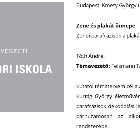
Budapest, Kmety György u.
Zene és plakát ünnepe
Zenei parafrázisok a plak
Tóth Andrej
Témavezető:
Felsmann 
Kutatói tématervem célja a
Kurtág György életművén
parafrázisok dekódolási j
párhuzamosan az alkot
rendszerébe.