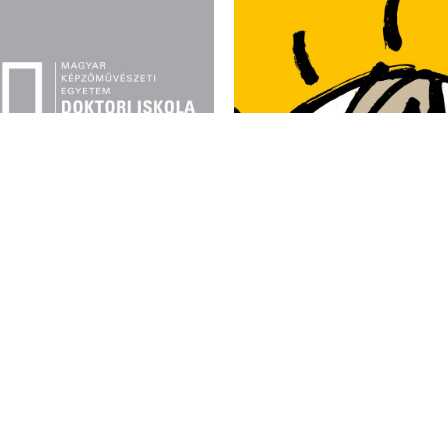
 KRISZTINA DLA-
RJELÖLT DOKTORI
E
MEGHÍVÓ TÓTH T
2026.02.05., 14:00 óra
DOKTORI VÉDÉSÉ
MKE, Doktori Iskola,
z
Időpont: 2026.01.22., 14
Helyszín: Lengyel Intézet