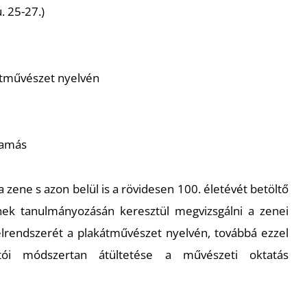
 25-27.)
átművészet nyelvén
Tamás
 zene s azon belül is a rövidesen 100. életévét betöltő
ek tanulmányozásán keresztül megvizsgálni a zenei
elrendszerét a plakátművészet nyelvén, továbbá ezzel
ói módszertan átültetése a művészeti oktatás