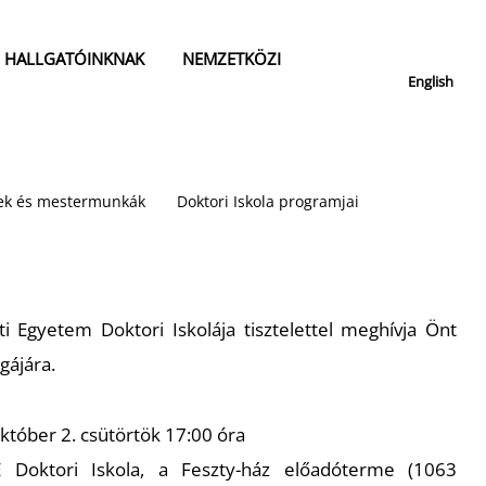
HALLGATÓINKNAK
NEMZETKÖZI
English
isek és mestermunkák
Doktori Iskola programjai
Egyetem Doktori Iskolája tisztelettel meghívja Önt
gájára.
október 2. csütörtök 17:00 óra
E Doktori Iskola, a Feszty-ház előadóterme (1063