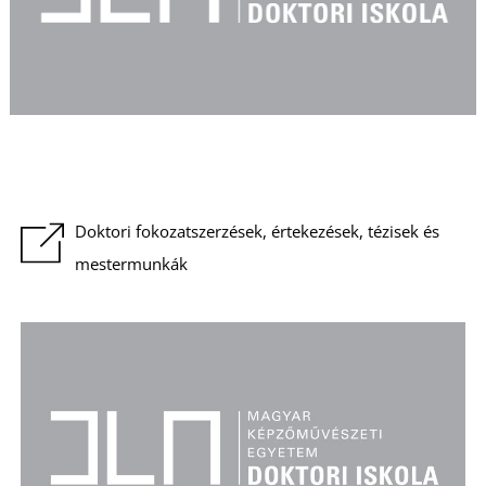
Á
Doktori fokozatszerzések, értekezések, tézisek és
L
mestermunkák