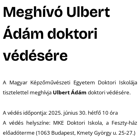
A
Meghívó Ulbert
Ádám doktori
védésére
K
A Magyar Képzőművészeti Egyetem Doktori Iskolája
tisztelettel meghívja
Ulbert Ádám
doktori védésére.
A védés időpontja: 2025. június 30. hétfő 10 óra
A védés helyszíne: MKE Doktori Iskola, a Feszty-ház
előadóterme (1063 Budapest, Kmety György u. 25-27.)