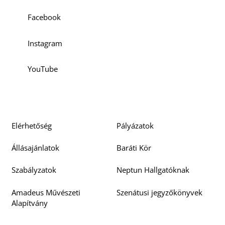
Facebook
Instagram
K
YouTube
Elérhetőség
Pályázatok
Állásajánlatok
Baráti Kör
Szabályzatok
Neptun Hallgatóknak
Amadeus Művészeti
Szenátusi jegyzőkönyvek
Alapítvány