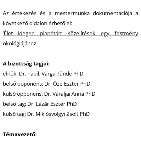
Az értekezés és a mestermunka dokumentációja a
következő oldalon érhető el:
’Élet idegen planétán’ Közelítések egy festmény
T
ökológiájához
A bizottság tagjai:
elnök: Dr. habil. Varga Tünde PhD
belső opponens: Dr. Őze Eszter PhD
külső opponens: Dr. Váraljai Anna PhD
belső tag: Dr. Lázár Eszter PhD
külső tag: Dr. Miklósvölgyi Zsolt PhD
Témavezető: