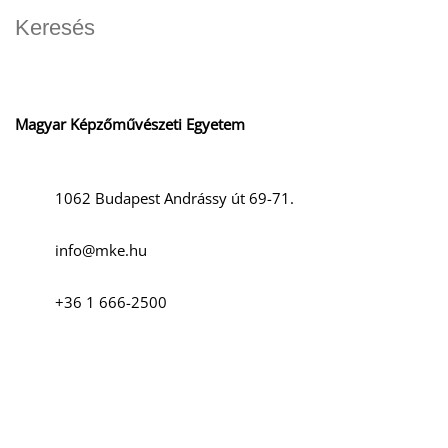
D
Magyar Képzőművészeti Egyetem
1062 Budapest Andrássy út 69-71.
O
info@mke.hu
+36 1 666-2500
Szociális média