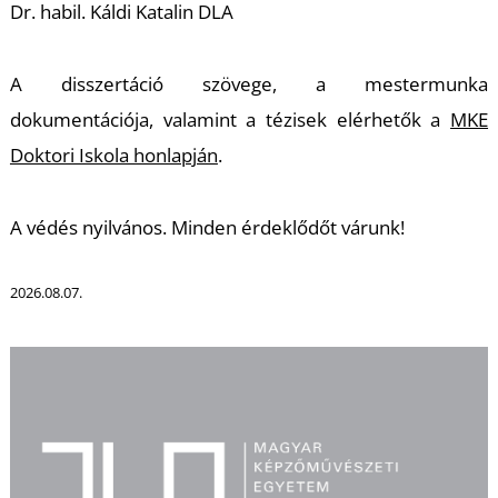
Dr. habil. Káldi Katalin DLA
U
A disszertáció szövege, a mestermunka
dokumentációja, valamint a tézisek elérhetők a
MKE
Doktori Iskola honlapján
.
A védés nyilvános. Minden érdeklődőt várunk!
2026.08.07.