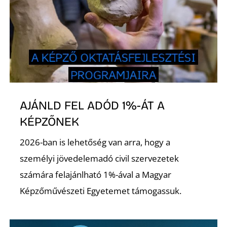
S
AJÁNLD FEL ADÓD 1%-ÁT A
KÉPZŐNEK
2026-ban is lehetőség van arra, hogy a
személyi jövedelemadó civil szervezetek
számára felajánlható 1%-ával a Magyar
Képzőművészeti Egyetemet támogassuk.