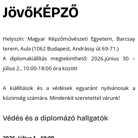
A
JövőKÉPZŐ
Helyszín: Magyar Képzőművészeti Egyetem, Barcsay
terem, Aula (1062 Budapest, Andrássy út 69-71.)
A diplomakiállítás megtekinthető: 2026.június 30 –
július 2., 10:00-18:00 óra között
A kiállítások és a védések egyaránt nyilvánosak a
közönség számára. Mindenkit szeretettel várunk!
Védés és a diplomázó hallgatók
2026. július 1., 10:00