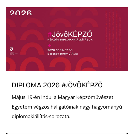
A
DIPLOMA 2026 #JÖVŐKÉPZŐ
Május 19-én indul a Magyar Képzőművészeti
Egyetem végzős hallgatóinak nagy hagyományú
diplomakiállítás-sorozata.