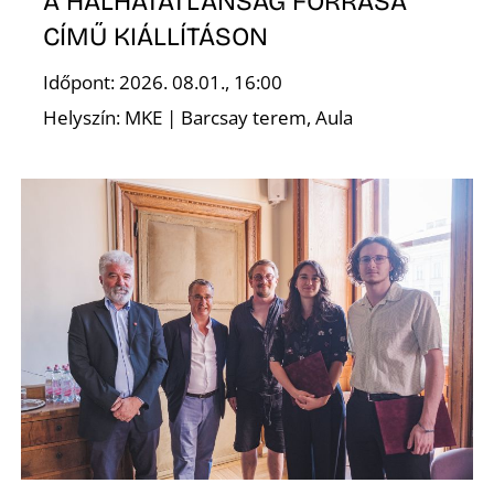
A HALHATATLANSÁG FORRÁSA
CÍMŰ KIÁLLÍTÁSON
Időpont: 2026. 08.01., 16:00
S
Helyszín: MKE | Barcsay terem, Aula