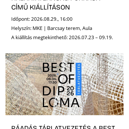
T
CÍMŰ KIÁLLÍTÁSON
Időpont: 2026.08.29., 16:00
Helyszín: MKE | Barcsay terem, Aula
A kiállítás megtekinthető: 2026.07.23 – 09.19.
A
RÁADÁS TÁRLATVEZETÉS A BEST