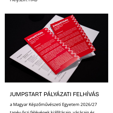
JUMPSTART PÁLYÁZATI FELHÍVÁS
a Magyar Képzőművészeti Egyetem 2026/27
tanév őszi félévének kiállításain, vásárain és