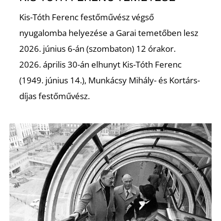
É
Kis-Tóth Ferenc festőművész végső
nyugalomba helyezése a Garai temetőben lesz
2026. június 6-án (szombaton) 12 órakor.
2026. április 30-án elhunyt Kis-Tóth Ferenc
(1949. június 14.), Munkácsy Mihály- és Kortárs-
díjas festőművész.
P