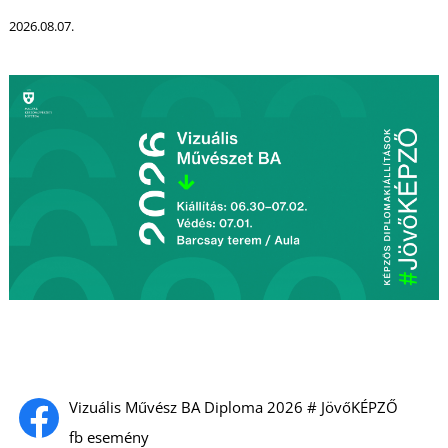
T
2026.08.07.
Vizuális Művész BA Diploma 2026 # JövőKÉPZŐ
fb esemény