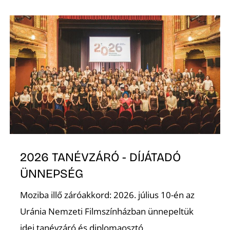
K
2026 TANÉVZÁRÓ - DÍJÁTADÓ
ÜNNEPSÉG
Moziba illő záróakkord: 2026. július 10-én az
Uránia Nemzeti Filmszínházban ünnepeltük
idei tanévzáró és diplomaosztó