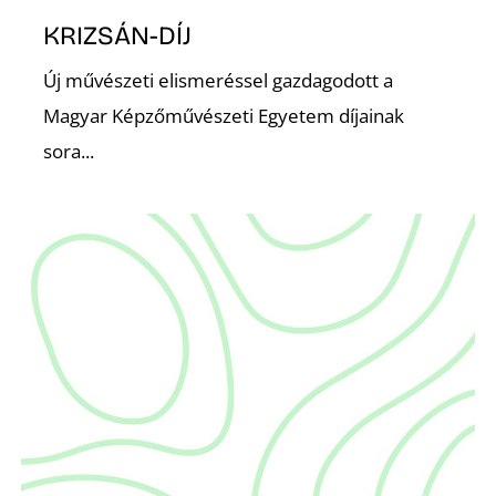
KRIZSÁN-DÍJ
Z
Új művészeti elismeréssel gazdagodott a
Magyar Képzőművészeti Egyetem díjainak
sora...