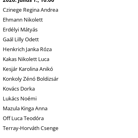
K
Czinege Regina Andrea
Ehmann Nikolett
Erdélyi Mátyás
Gaál Lilly Odett
Henkrich Janka Róza
Kakas Nikolett Luca
Kesjár Karolina Anikó
Konkoly Zénó Boldizsár
Kovács Dorka
Lukács Noémi
Mazula Kinga Anna
Off Luca Teodóra
Terray-Horváth Csenge