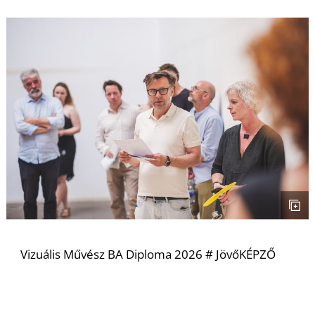
U
Á
Vizuális Művész BA Diploma 2026 # JövőKÉPZŐ