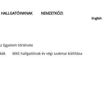
HALLGATÓINKNAK
NEMZETKÖZI
English
Az Egyetem története
kák
MKE hallgatóinak év végi szakmai kiállítása