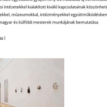
si intézetekkel kialakított kiváló kapcsolatainak köszönhe
temekkel, múzeumokkal, intézményekkel együttműködésbe
magyar és külföldi mesterek munkájának bemutatása
hu
)