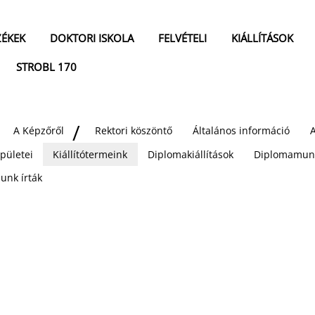
ZÉKEK
DOKTORI ISKOLA
FELVÉTELI
KIÁLLÍTÁSOK
STROBL 170
A Képzőről
Rektori köszöntő
Általános információ
pületei
Kiállítótermeink
Diplomakiállítások
Diplomamun
unk írták