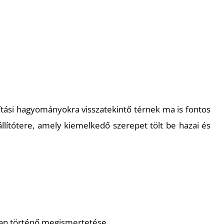
ítási hagyományokra visszatekintő térnek ma is fontos
lítótere, amely kiemelkedő szerepet tölt be hazai és
ban történő megismertetése