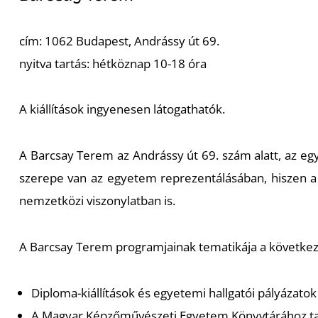
cím: 1062 Budapest, Andrássy út 69.
nyitva tartás: hétköznap 10-18 óra
A kiállítások ingyenesen látogathatók.
A Barcsay Terem az Andrássy út 69. szám alatt, a
z
egy
szerepe van az egyetem reprezentálásában, hiszen a 
nemzetközi viszonylatban is.
A Barcsay Terem programjainak tematikája a követke
Diploma-kiállítások és egyetemi hallgatói pályázatok
A Magyar Képzőművészeti Egyetem Könyvtárához ta