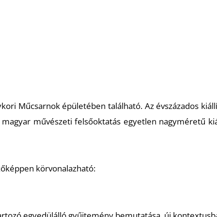
kori Műcsarnok épületében található. Az évszázados kiáll
magyar művészeti felsőoktatás egyetlen nagyméretű kiál
zőképpen körvonalazható:
rtozó egyedülálló gyűjtemény bemutatása, új kontextus