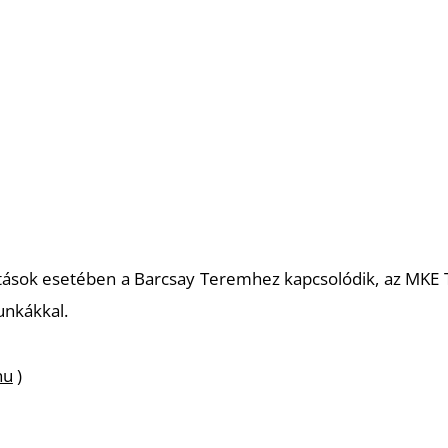
ítások esetében a Barcsay Teremhez kapcsolódik, az MKE 
unkákkal.
hu
)