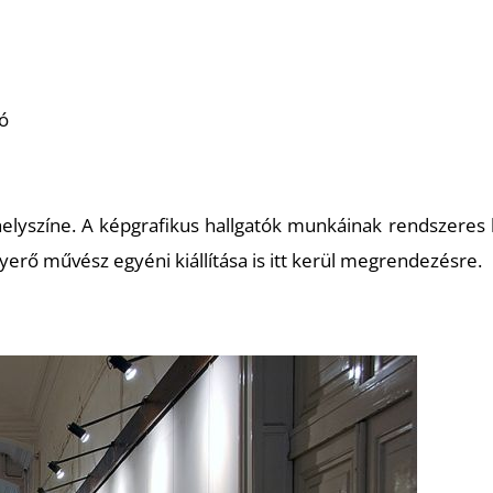
só
k helyszíne. A képgrafikus hallgatók munkáinak rendszer
lnyerő művész egyéni kiállítása is itt kerül megrendezésre.