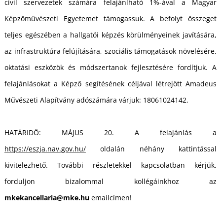
civil szervezetek számára felajánlható 1%-ával a Magyar
Képzőművészeti Egyetemet támogassuk. A befolyt összeget
teljes egészében a hallgatói képzés körülményeinek javítására,
az infrastruktúra felújítására, szociális támogatások növelésére,
oktatási eszközök és módszertanok fejlesztésére fordítjuk. A
felajánlásokat a Képző segítésének céljával létrejött Amadeus
Művészeti Alapítvány adószámára várjuk: 18061024142.
HATÁRIDŐ: MÁJUS 20. A felajánlás a
https://eszja.nav.gov.hu/
oldalán néhány kattintással
kivitelezhető. További részletekkel kapcsolatban kérjük,
forduljon bizalommal kollégáinkhoz az
mkekancellaria@mke.hu
emailcímen!