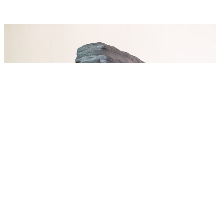
Szobrászművész Diploma 2026 # JövőKÉPZŐ