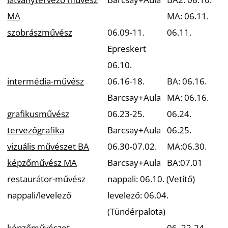
MA
MA: 06.11.
szobrászművész
06.09-11.
06.11.
Epreskert
06.10.
intermédia-művész
06.16-18.
BA: 06.16.
Barcsay+Aula
MA: 06.16.
grafikusművész
06.23-25.
06.24.
tervezőgrafika
Barcsay+Aula
06.25.
vizuális művészet BA
06.30-07.02.
MA:06.30.
képzőművész MA
Barcsay+Aula
BA:07.01
restaurátor-művész
nappali: 06.10. (Vetítő)
nappali/levelező
levelező: 06.04.
(Tündérpalota)
képzőművészet-
-
06. 22-24.