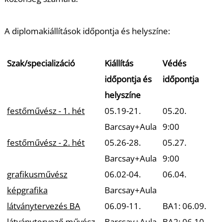
A diplomakiállítások időpontja és helyszíne:
Szak/specializáció
Kiállítás
Védés
időpontja és
időpontja
helyszíne
festőművész - 1. hét
05.19-21.
05.20.
Barcsay+Aula
9:00
festőművész - 2. hét
05.26-28.
05.27.
Barcsay+Aula
9:00
grafikusművész
06.02-04.
06.04.
képgrafika
Barcsay+Aula
látványtervezés BA
06.09-11.
BA1: 06.09.
látványtervező művész
Barcsay+Aula
BA2: 06.10.