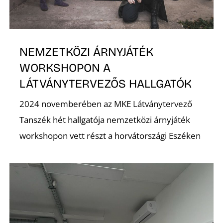
D
NEMZETKÖZI ÁRNYJÁTÉK
WORKSHOPON A
LÁTVÁNYTERVEZŐS HALLGATÓK
2024 novemberében az MKE Látványtervező
Tanszék hét hallgatója nemzetközi árnyjáték
workshopon vett részt a horvátországi Eszéken