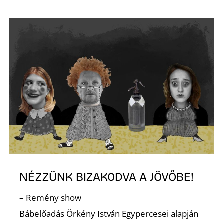
E
NÉZZÜNK BIZAKODVA A JÖVŐBE!
– Remény show
Bábelőadás Örkény István Egypercesei alapján