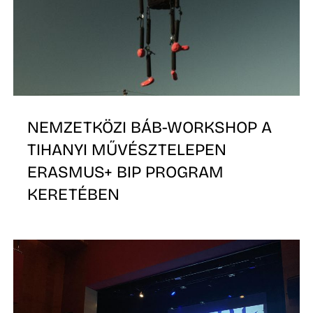
Ő
NEMZETKÖZI BÁB-WORKSHOP A
TIHANYI MŰVÉSZTELEPEN
ERASMUS+ BIP PROGRAM
KERETÉBEN