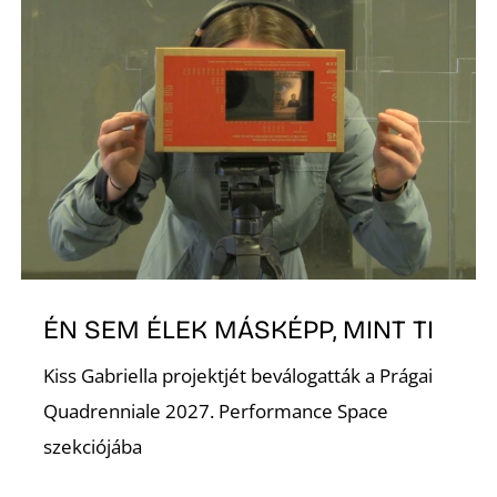
Á
L
ÉN SEM ÉLEK MÁSKÉPP, MINT TI
Kiss Gabriella projektjét beválogatták a Prágai
Quadrenniale 2027. Performance Space
szekciójába