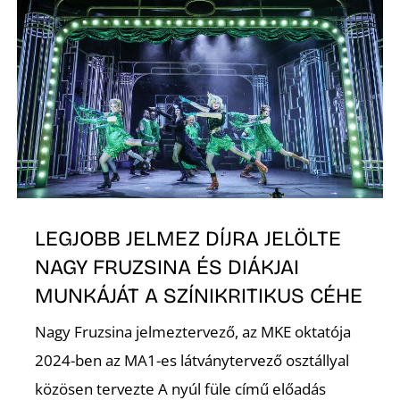
Ő
L
LEGJOBB JELMEZ DÍJRA JELÖLTE
NAGY FRUZSINA ÉS DIÁKJAI
MUNKÁJÁT A SZÍNIKRITIKUS CÉHE
Nagy Fruzsina jelmeztervező, az MKE oktatója
2024-ben az MA1-es látványtervező osztállyal
közösen tervezte A nyúl füle című előadás