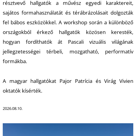
résztvevő hallgatók a művész egyedi karaktereit,
sajátos formahasználatát és térábrázolásait dolgozták
fel bábos eszközökkel. A workshop során a különböző
országokból érkező hallgatók közösen keresték,
hogyan fordíthatók át Pascali vizuális világának
T
jellegzetességei térbeli, mozgatható, performatív
formákba.
A magyar hallgatókat Pajor Patrícia és Virág Vivien
oktatók kísérték.
2026.08.10.