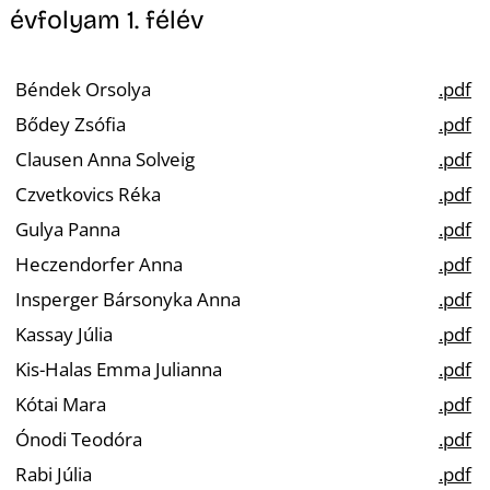
évfolyam 1. félév
Béndek Orsolya
.pdf
Bődey Zsófia
.pdf
Clausen Anna Solveig
.pdf
Czvetkovics Réka
.pdf
Gulya Panna
.pdf
Heczendorfer Anna
.pdf
Insperger Bársonyka Anna
.pdf
Kassay Júlia
.pdf
Kis-Halas Emma Julianna
.pdf
Kótai Mara
.pdf
Ónodi Teodóra
.pdf
Rabi Júlia
.pdf