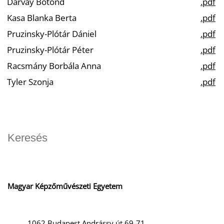
Darvay Botond
.pdf
Kasa Blanka Berta
.pdf
Pruzinsky-Plótár Dániel
.pdf
Pruzinsky-Plótár Péter
.pdf
Racsmány Borbála Anna
.pdf
Tyler Szonja
.pdf
Magyar Képzőművészeti Egyetem
1062 Budapest Andrássy út 69-71.