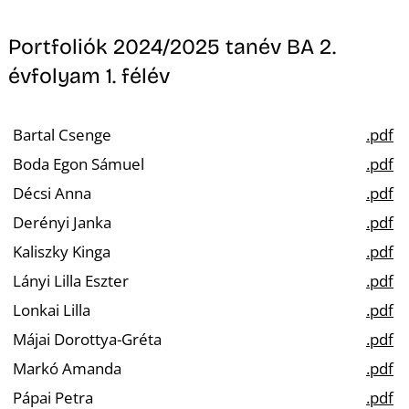
Portfoliók 2024/2025 tanév BA 2.
évfolyam 1. félév
Bartal Csenge
.pdf
Boda Egon Sámuel
.pdf
Décsi Anna
.pdf
Derényi Janka
.pdf
Kaliszky Kinga
.pdf
Lányi Lilla Eszter
.pdf
Lonkai Lilla
.pdf
Májai Dorottya-Gréta
.pdf
Markó Amanda
.pdf
Pápai Petra
.pdf