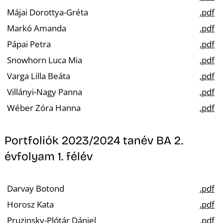
Májai Dorottya-Gréta
.pdf
Markó Amanda
.pdf
Pápai Petra
.pdf
Snowhorn Luca Mia
.pdf
Varga Lilla Beáta
.pdf
Villányi-Nagy Panna
.pdf
Wéber Zóra Hanna
.pdf
Portfoliók 2023/2024 tanév BA 2.
évfolyam 1. félév
Darvay Botond
.pdf
Horosz Kata
.pdf
Pruzinsky-Plótár Dániel
.pdf