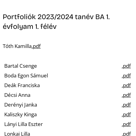
Portfoliók 2023/2024 tanév BA 1.
évfolyam 1. félév
Tóth Kamilla
.pdf
Bartal Csenge
.pdf
Boda Egon Sámuel
.pdf
Deák Franciska
.pdf
Décsi Anna
.pdf
Derényi Janka
.pdf
Kaliszky Kinga
.pdf
Lányi Lilla Eszter
.pdf
Lonkai Lilla
.pdf