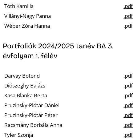
Tóth Kamilla
.pdf
Villányi-Nagy Panna
.pdf
Wéber Zóra Hanna
.pdf
Portfoliók 2024/2025 tanév BA 3.
évfolyam 1. félév
Darvay Botond
.pdf
Diószeghy Balázs
.pdf
Kasa Blanka Berta
.pdf
Pruzinsky-Plótár Dániel
.pdf
Pruzinsky-Plótár Péter
.pdf
Racsmány Borbála Anna
.pdf
Tyler Szonja
.pdf