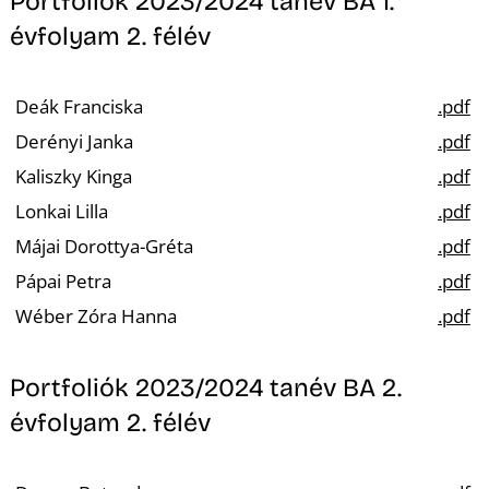
Portfoliók 2023/2024 tanév BA 1.
évfolyam 2. félév
Deák Franciska
.pdf
Derényi Janka
.pdf
Kaliszky Kinga
.pdf
Lonkai Lilla
.pdf
Májai Dorottya-Gréta
.pdf
Pápai Petra
.pdf
Wéber Zóra Hanna
.pdf
Portfoliók 2023/2024 tanév BA 2.
évfolyam 2. félév