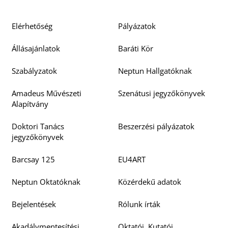
Elérhetőség
Pályázatok
Állásajánlatok
Baráti Kör
Szabályzatok
Neptun Hallgatóknak
Amadeus Művészeti
Szenátusi jegyzőkönyvek
Alapítvány
Doktori Tanács
Beszerzési pályázatok
jegyzőkönyvek
Barcsay 125
EU4ART
Neptun Oktatóknak
Közérdekű adatok
Bejelentések
Rólunk írták
Akadálymentesítési
Oktatói, Kutatói