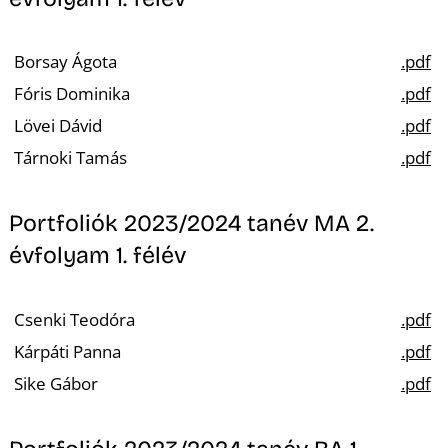
Borsay Ágota
.pdf
Fóris Dominika
.pdf
Lövei Dávid
.pdf
Tárnoki Tamás
.pdf
Portfoliók 2023/2024 tanév MA 2.
évfolyam 1. félév
Csenki Teodóra
.pdf
Kárpáti Panna
.pdf
Sike Gábor
.pdf