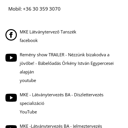
K
Mobil: +36 30 359 3070
MKE Látványtervező Tanszék
facebook
Remény show TRAILER - Nézzünk bizakodva a
jövőbe! - Bábelőadás Örkény István Egypercesei
alapján
youtube
MKE - Látványtervezés BA - Díszlettervezés
specializáció
YouTube
MKE -Látványtervezés BA - Jelmeztervezés