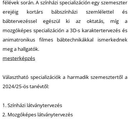
félévek során. A színházi specializáción egy szemeszter
erejéig kortárs bábszínházi szemlélettel és
Z
bábtervezéssel egészül ki az oktatás, míg a
mozgóképes specializáción a 3D-s karaktertervezés és
animatronikus filmes bábtechnikákkal ismerkednek
meg a hallgatók.
mesterképzés
Választható specializációk a harmadik szemesztertől a
2024/25-ös tanévtől:
Színházi látványtervezés
Mozgóképes látványtervezés