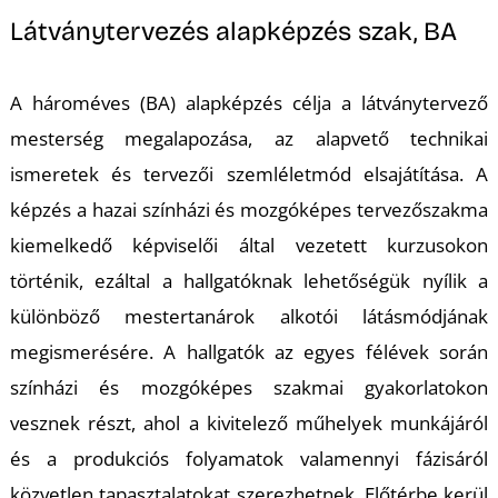
L
Látványtervezés alapképzés szak, BA
A hároméves (BA) alapképzés célja a látványtervező
mesterség megalapozása, az alapvető technikai
ismeretek és tervezői szemléletmód elsajátítása. A
képzés a hazai színházi és mozgóképes tervezőszakma
kiemelkedő képviselői által vezetett kurzusokon
történik, ezáltal a hallgatóknak lehetőségük nyílik a
különböző mestertanárok alkotói látásmódjának
megismerésére. A hallgatók az egyes félévek során
színházi és mozgóképes szakmai gyakorlatokon
vesznek részt, ahol a kivitelező műhelyek munkájáról
és a produkciós folyamatok valamennyi fázisáról
közvetlen tapasztalatokat szerezhetnek. Előtérbe kerül