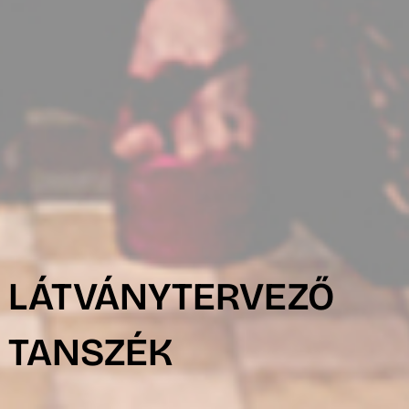
R
LÁTVÁNYTERVEZŐ
TANSZÉK