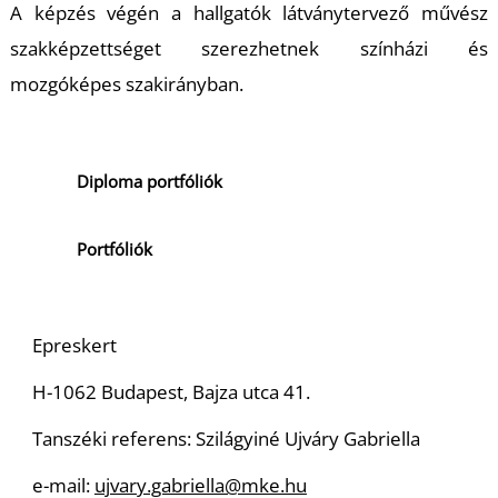
É
A képzés végén a hallgatók látványtervező művész
szakképzettséget szerezhetnek színházi és
mozgóképes szakirányban.
Diploma portfóliók
Portfóliók
Epreskert
H-1062 Budapest, Bajza utca 41.
Tanszéki referens: Szilágyiné Ujváry Gabriella
e-mail:
ujvary.gabriella@mke.hu