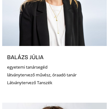
K
BALÁZS JÚLIA
egyetemi tanársegéd
látványtervező művész, óraadó tanár
Látványtervező Tanszék