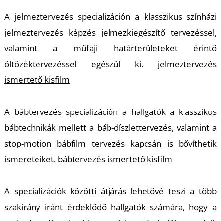
T
A jelmeztervezés specializáción a klasszikus színházi
jelmeztervezés képzés jelmezkiegészítő tervezéssel,
valamint a műfaji határterületeket érintő
öltözéktervezéssel egészül ki.
jelmeztervezés
ismertető kisfilm
A
A bábtervezés specializáción a hallgatók a klasszikus
bábtechnikák mellett a báb-díszlettervezés, valamint a
stop-motion bábfilm tervezés kapcsán is bővíthetik
ismereteiket.
bábtervezés ismertető kisfilm
A specializációk közötti átjárás lehetővé teszi a több
szakirány iránt érdeklődő hallgatók számára, hogy a