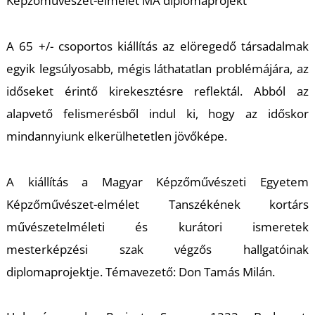
É
Képzőművészet-elmélet MA diplomaprojekt
A 65 +/- csoportos kiállítás az elöregedő társadalmak
egyik legsúlyosabb, mégis láthatatlan problémájára, az
időseket érintő kirekesztésre reflektál. Abból az
alapvető felismerésből indul ki, hogy az időskor
mindannyiunk elkerülhetetlen jövőképe.
P
A kiállítás a Magyar Képzőművészeti Egyetem
Képzőművészet-elmélet Tanszékének kortárs
művészetelméleti és kurátori ismeretek
mesterképzési szak végzős hallgatóinak
diplomaprojektje. Témavezető: Don Tamás Milán.