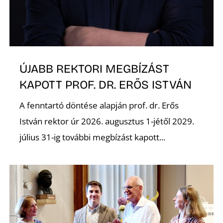
S
ÚJABB REKTORI MEGBÍZÁST
KAPOTT PROF. DR. ERŐS ISTVÁN
A fenntartó döntése alapján prof. dr. Erős
István rektor úr 2026. augusztus 1-jétől 2029.
július 31-ig további megbízást kapott...