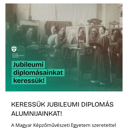
É
KERESSÜK JUBILEUMI DIPLOMÁS
ALUMNIJAINKAT!
A Magyar Képzőművészeti Egyetem szeretettel