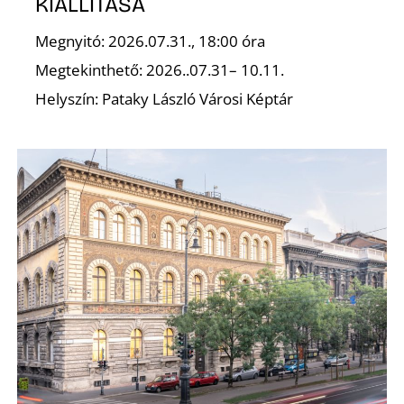
E
KIÁLLÍTÁSA
Megnyitó: 2026.07.31., 18:00 óra
Megtekinthető: 2026..07.31– 10.11.
Helyszín: Pataky László Városi Képtár
K