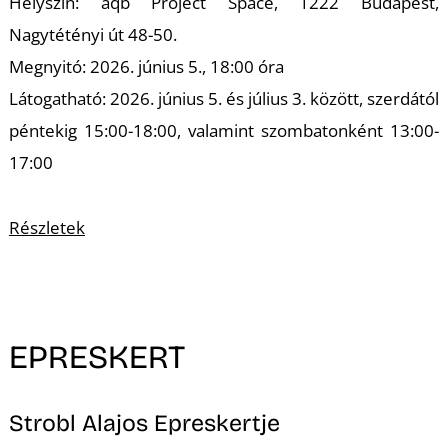
Helyszín: aqb Project Space, 1222 Budapest,
Nagytétényi út 48-50.
Megnyitó: 2026. június 5., 18:00 óra
Látogatható: 2026. június 5. és július 3. között, szerdától
péntekig 15:00-18:00, valamint szombatonként 13:00-
Z
17:00
Részletek
EPRESKERT
Strobl Alajos Epreskertje