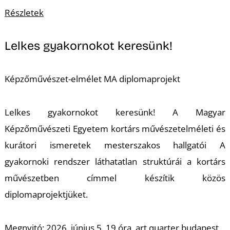
A
Részletek
Lelkes gyakornokot keresünk!
Képzőművészet-elmélet MA diplomaprojekt
Lelkes gyakornokot keresünk! A Magyar
Képzőművészeti Egyetem kortárs művészetelméleti és
kurátori ismeretek mesterszakos hallgatói A
gyakornoki rendszer láthatatlan struktúrái a kortárs
művészetben címmel készítik közös
diplomaprojektjüket.
Megnyitó: 2026. június 5. 19 óra, art quarter budapest