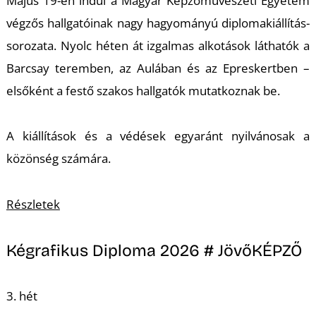
U
Május 19-én indul a Magyar Képzőművészeti Egyetem
végzős hallgatóinak nagy hagyományú diplomakiállítás-
sorozata. Nyolc héten át izgalmas alkotások láthatók a
Barcsay teremben, az Aulában és az Epreskertben –
elsőként a festő szakos hallgatók mutatkoznak be.
A kiállítások és a védések egyaránt nyilvánosak a
Á
közönség számára.
Részletek
Kégrafikus Diploma 2026 # JövőKÉPZŐ
3. hét