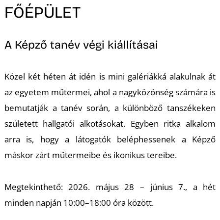
K
FŐÉPÜLET
A Képző tanév végi kiállításai
Közel két héten át idén is mini galériákká alakulnak át
az egyetem műtermei, ahol a nagyközönség számára is
bemutatják a tanév során, a különböző tanszékeken
született hallgatói alkotásokat. Egyben ritka alkalom
arra is, hogy a látogatók beléphessenek a Képző
máskor zárt műtermeibe és ikonikus tereibe.
Megtekinthető: 2026. május 28 – június 7., a hét
minden napján 10:00–18:00 óra között.