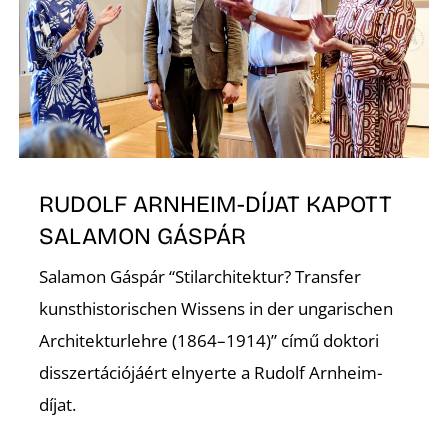
Z
RUDOLF ARNHEIM-DÍJAT KAPOTT
SALAMON GÁSPÁR
Salamon Gáspár “Stilarchitektur? Transfer
kunsthistorischen Wissens in der ungarischen
Architekturlehre (1864–1914)” című doktori
disszertációjáért elnyerte a Rudolf Arnheim-
díjat.