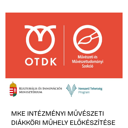
T
A
MKE INTÉZMÉNYI MŰVÉSZETI
DIÁKKÖRI MŰHELY ELŐKÉSZÍTÉSE