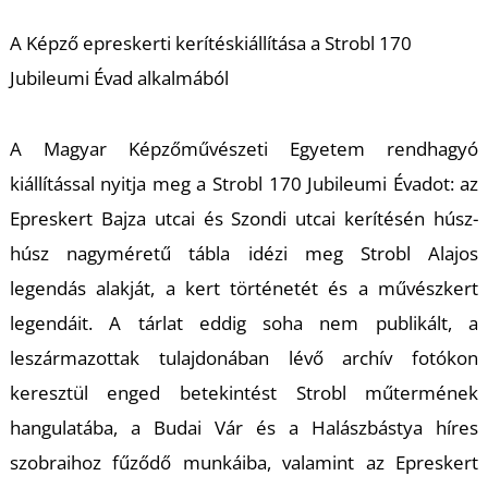
A Képző epreskerti kerítéskiállítása a Strobl 170
Jubileumi Évad alkalmából
Ő
A Magyar Képzőművészeti Egyetem rendhagyó
kiállítással nyitja meg a Strobl 170 Jubileumi Évadot: az
Epreskert Bajza utcai és Szondi utcai kerítésén húsz-
húsz nagyméretű tábla idézi meg Strobl Alajos
legendás alakját, a kert történetét és a művészkert
legendáit. A tárlat eddig soha nem publikált, a
leszármazottak tulajdonában lévő archív fotókon
keresztül enged betekintést Strobl műtermének
hangulatába, a Budai Vár és a Halászbástya híres
szobraihoz fűződő munkáiba, valamint az Epreskert