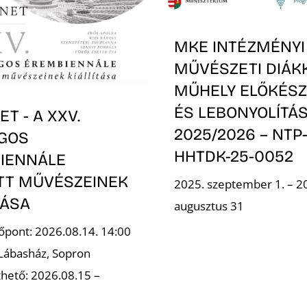
MKE INTÉZMÉNYI
MŰVÉSZETI DIÁK
MŰHELY ELŐKÉSZ
ÉS LEBONYOLÍTÁS
T - A XXV.
2025/2026 – NTP
GOS
HHTDK-25-0052
IENNÁLE
OTT MŰVÉSZEINEK
2025. szeptember 1. – 2
TÁSA
augusztus 31
őpont: 2026.08.14. 14:00
 Lábasház, Sopron
hető: 2026.08.15 –