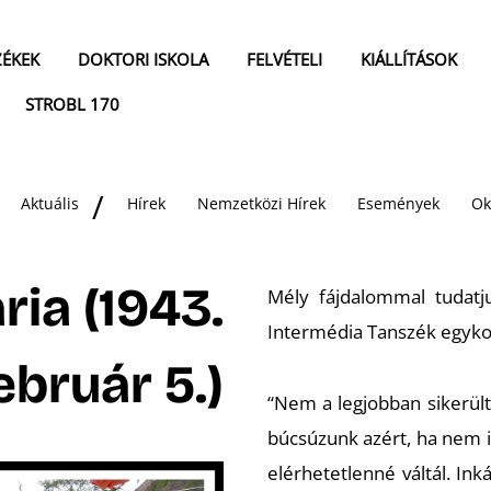
ZÉKEK
DOKTORI ISKOLA
FELVÉTELI
KIÁLLÍTÁSOK
STROBL 170
Aktuális
Hírek
Nemzetközi Hírek
Események
Ok
ria (1943.
Mély fájdalommal tudatj
Intermédia Tanszék egykori
február 5.)
“Nem a legjobban sikerül
búcsúzunk azért, ha nem i
elérhetetlenné váltál. In