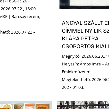
ajos (1856-1926)
 2026.07.22., 18:00
 MKE | Barcsay terem,
ANGYAL SZÁLLT E
CÍMMEL NYÍLIK S
hető: 2026.07.22 –
KLÁRA PETRA
CSOPORTOS KIÁL
Megnyitó: 2026.06.20., 1
Helyszín: Ámos Imre – A
Emlékmúzeum
Megtekinthető: 2026.06
2027.01.03.