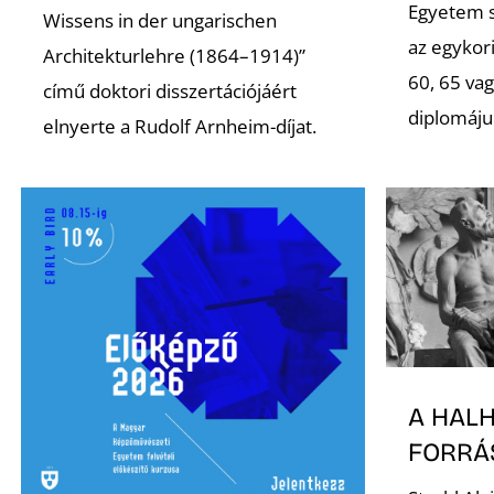
Egyetem s
Wissens in der ungarischen
az egykori
Architekturlehre (1864–1914)”
60, 65 va
című doktori disszertációjáért
diplomáju
elnyerte a Rudolf Arnheim-díjat.
A HAL
FORRÁ