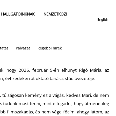
HALLGATÓINKNAK
NEMZETKÖZI
English
tatás
Pályázat
Régebbi hírek
uk, hogy 2026. február 5-én elhunyt Rigó Mária, az
, évtizedeken át oktató tanára, stúdióvezetője.
t, túlságosan kemény ez a vágás, kedves Mari, de nem
s tudunk mást tenni, mint elfogadni, hogy átmenetileg
kább filmszakadás, és nem vége főcím, ahogy látom, az