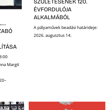
SZÜLETÉSÉNEK 120.
ÉVFORDULÓJA
ALKALMÁBÓL
L…
A pályaművek beadási határideje:
ZABÓ
2026. augusztus 14.
LÍTÁSA
8:00
nna Margit
.20–