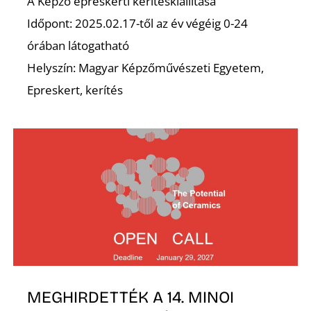
K
A Képző epreskerti kerítéskiállítása
Időpont: 2025.02.17-től az év végéig 0-24
órában látogatható
Helyszín: Magyar Képzőművészeti Egyetem,
Epreskert, kerítés
MEGHIRDETTÉK A 14. MINOI