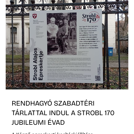
É
RENDHAGYÓ SZABADTÉRI
TÁRLATTAL INDUL A STROBL 170
JUBILEUMI ÉVAD