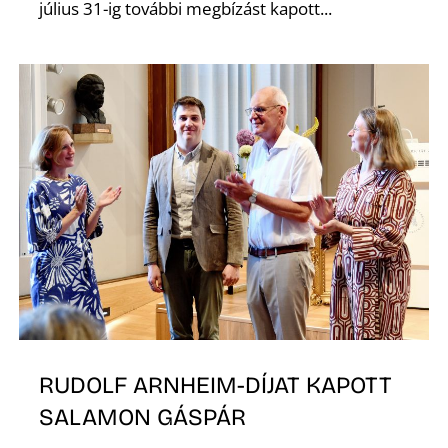
É
július 31-ig további megbízást kapott...
P
RUDOLF ARNHEIM-DÍJAT KAPOTT
SALAMON GÁSPÁR