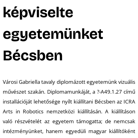
A
képviselte
egyetemünket
Bécsben
Városi Gabriella tavaly diplomázott egyetemünk vizuális
művészet szakán. Diplomamunkáját, a ?-A49.1.27 című
installációját lehetősége nyílt kiállítani Bécsben az ICRA
Arts in Robotics nemzetközi kiállításán. A kiállításon
való részvételét az egyetem támogatta; de nemcsak
intézményünket, hanem egyedüli magyar kiállítóként