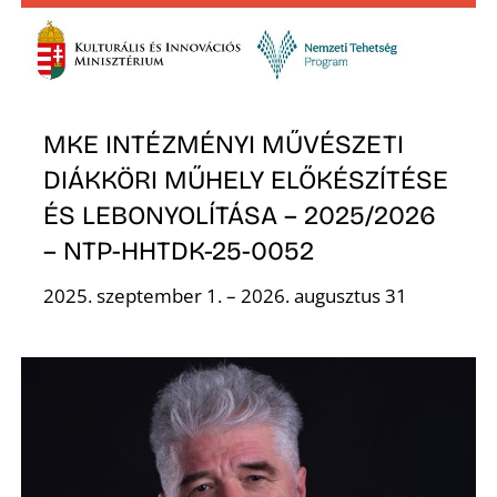
A
MKE INTÉZMÉNYI MŰVÉSZETI
DIÁKKÖRI MŰHELY ELŐKÉSZÍTÉSE
ÉS LEBONYOLÍTÁSA – 2025/2026
– NTP-HHTDK-25-0052
2025. szeptember 1. – 2026. augusztus 31