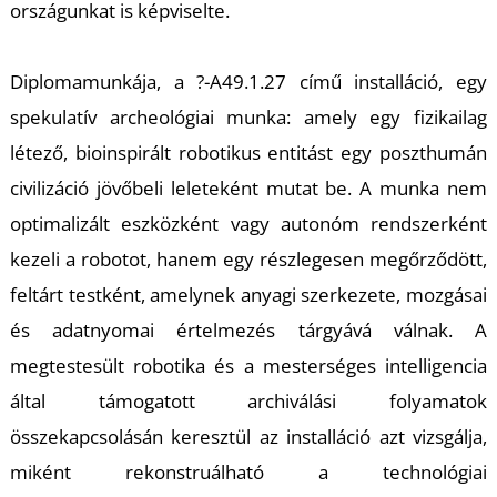
K
országunkat is képviselte.
Diplomamunkája, a ?-A49.1.27 című installáció, egy
spekulatív archeológiai munka: amely egy fizikailag
létező, bioinspirált robotikus entitást egy poszthumán
civilizáció jövőbeli leleteként mutat be. A munka nem
optimalizált eszközként vagy autonóm rendszerként
kezeli a robotot, hanem egy részlegesen megőrződött,
feltárt testként, amelynek anyagi szerkezete, mozgásai
és adatnyomai értelmezés tárgyává válnak. A
megtestesült robotika és a mesterséges intelligencia
által támogatott archiválási folyamatok
összekapcsolásán keresztül az installáció azt vizsgálja,
miként rekonstruálható a technológiai