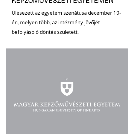
KÉPZŐMŰVÉSZETI EGYETEMEN
Ülésezett az egyetem szenátusa december 10-
én, melyen több, az intézmény jövőjét
befolyásoló döntés született.
O