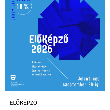
L
ELŐKÉPZŐ