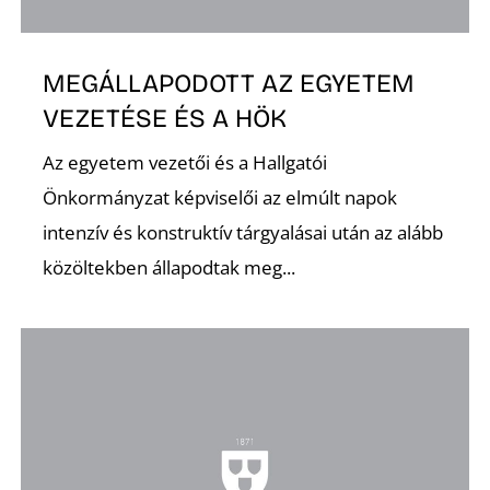
K
MEGÁLLAPODOTT AZ EGYETEM
VEZETÉSE ÉS A HÖK
Az egyetem vezetői és a Hallgatói
Önkormányzat képviselői az elmúlt napok
intenzív és konstruktív tárgyalásai után az alább
közöltekben állapodtak meg...