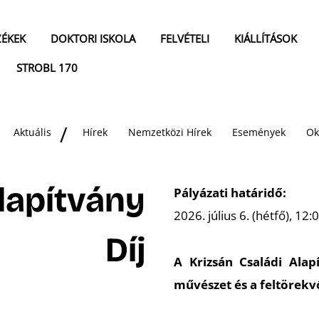
ZÉKEK
DOKTORI ISKOLA
FELVÉTELI
KIÁLLÍTÁSOK
STROBL 170
Aktuális
Hírek
Nemzetközi Hírek
Események
Ok
lapítvány
Pályázati határidő:
2026. július 6. (hétfő), 12:
Díj
A Krizsán Családi Alap
m
ű
vészet és a feltörekv