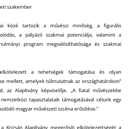
eti szakember
ai közé tartozik a művészi minőség, a figurális
lódás, a pályázó szakmai potenciálja, valamint a
anulmányi program megvalósíthatósága és szakmai
 elkötelezett a tehetségek támogatása és olyan
e mellett, amelyek túlmutatnak az országhatárokon”
 az Alapítvány képviselője. „A fiatal művészekbe
 nemzetközi tapasztalataik támogatásával célunk egy
pcsolódó magyar művészeti szcéna erősítése.”
 Krizsán Alapítvány megerősíti elkötelezettségét a