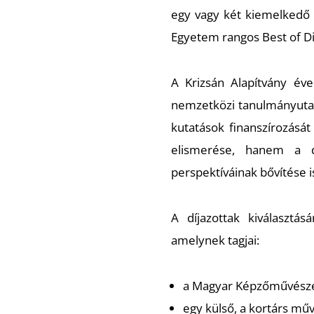
egy vagy két kiemelkedő 
Egyetem rangos
Best of 
A Krizsán Alapítvány év
nemzetközi tanulmányutak,
kutatások finanszírozását
elismerése, hanem a d
perspektíváinak bővítése i
A díjazottak kiválasztá
amelynek tagjai:
a Magyar Képzőművésze
egy külső, a kortárs mű