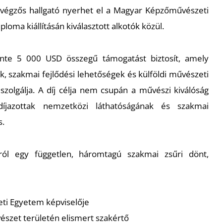
végzős hallgató nyerhet el a Magyar Képzőművészeti
Diploma
kiállításán kiválasztott alkotók közül.
ente 5 000 USD összegű támogatást biztosít, amely
 szakmai fejlődési lehetőségek és külföldi művészeti
 szolgálja. A díj célja nem csupán a művészi kiválóság
íjazottak nemzetközi láthatóságának és szakmai
s.
sáról egy független, háromtagú szakmai zsűri dönt,
ti Egyetem képviselője
vészet területén elismert szakértő