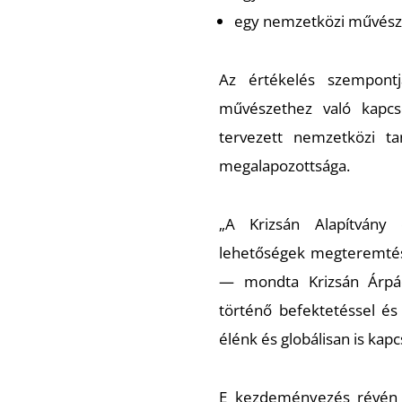
egy nemzetközi művész
Az értékelés szempontj
művészethez való kapcso
tervezett nemzetközi t
megalapozottsága.
„A Krizsán Alapítvány
lehetőségek megteremtés
— mondta Krizsán Árpád,
történő befektetéssel és
élénk és globálisan is ka
E kezdeményezés révén a