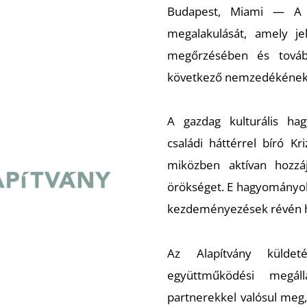
Budapest, Miami
— A Kr
megalakulását, amely je
megőrzésében és továb
következő nemzedékének
A gazdag kulturális ha
családi háttérrel bíró K
miközben aktívan hozzá
örökséget. E hagyományokra
kezdeményezések révén hi
Az Alapítvány küldet
együttműködési megáll
partnerekkel valósul me