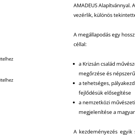
AMADEUS Alapítvánnyal. A
vezérlik, különös tekintet
A megállapodás egy hossz
céllal:
ételhez
a Krizsán család művész
megőrzése és népszerű
ételhez
a tehetséges, pályakez
fejlődésük elősegítése
a nemzetközi művészeti
megjelenítése a magyar
A kezdeményezés egyik s