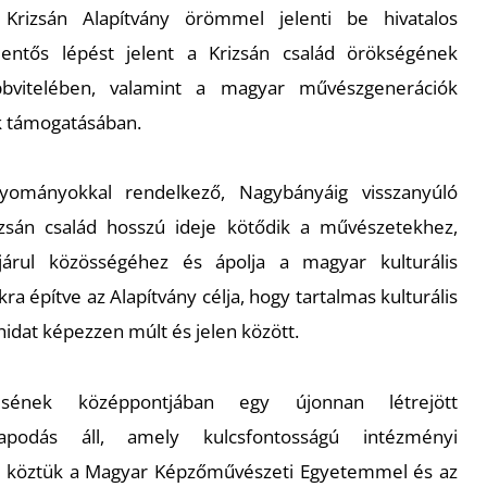
izsán Alapítvány örömmel jelenti be hivatalos
lentős lépést jelent a Krizsán család örökségének
bvitelében, valamint a magyar művészgenerációk
 támogatásában.
gyományokkal rendelkező, Nagybányáig visszanyúló
rizsán család hosszú ideje kötődik a művészetekhez,
járul közösségéhez és ápolja a magyar kulturális
 építve az Alapítvány célja, hogy tartalmas kulturális
dat képezzen múlt és jelen között.
ésének középpontjában egy újonnan létrejött
apodás áll, amely kulcsfontosságú intézményi
g, köztük a Magyar Képzőművészeti Egyetemmel és az