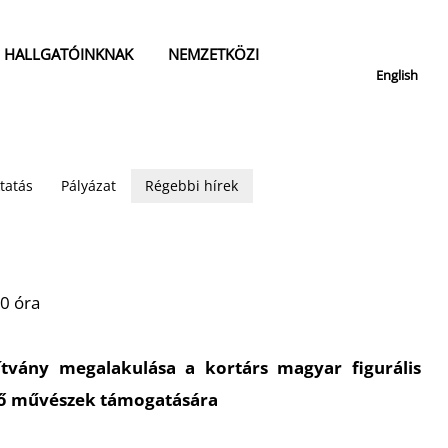
HALLGATÓINKNAK
NEMZETKÖZI
English
tatás
Pályázat
Régebbi hírek
00 óra
ítvány megalakulása a kortárs magyar figurális
ő
m
ű
vészek támogatására