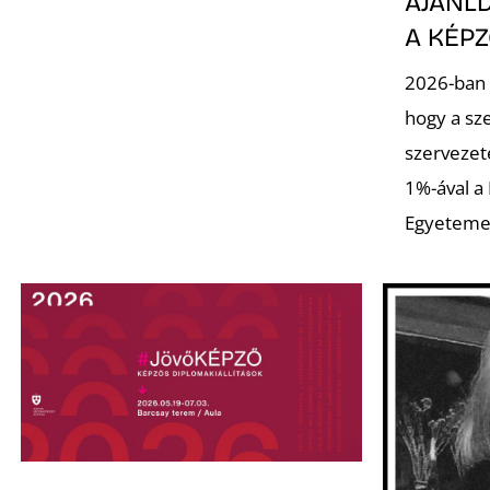
AJÁNLD
A KÉP
2026-ban 
hogy a sz
szervezet
1%-ával a
Egyeteme