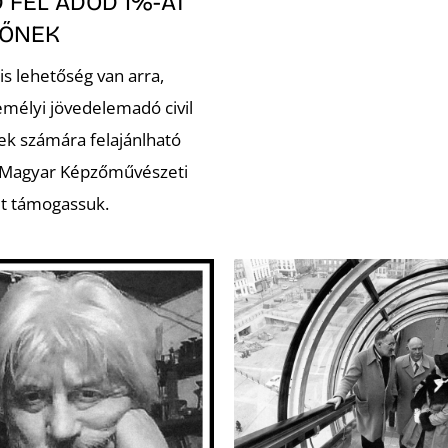
 FEL ADÓD 1%-ÁT
ZŐNEK
is lehetőség van arra,
emélyi jövedelemadó civil
ek számára felajánlható
 Magyar Képzőművészeti
t támogassuk.