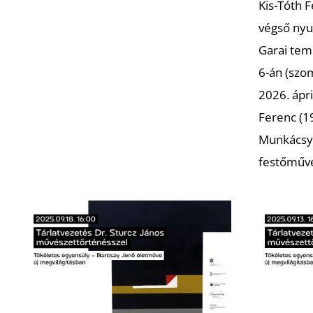
Kis-Tóth 
végső nyu
Garai tem
6-án (szo
2026. ápri
Ferenc (19
Munkácsy 
festőműv