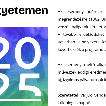
gyetemen
Az esemény idén is a
megrendezésre (1062 Bud
végzős hallgatók két-két
A további érdeklődőket
udvarban elhelyezett k
követhessék a programot.
Az esemény méltó alkalm
művészek eddigi eredmény
új, izgalmas pályafutásuk k
Szeretettel várjuk vend
különleges napot!