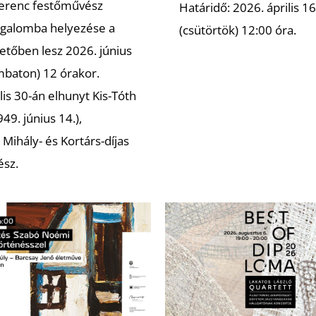
Ferenc festőművész
Határidő: 2026. április 16
galomba helyezése a
(csütörtök) 12:00 óra.
etőben lesz 2026. június
mbaton) 12 órakor.
lis 30-án elhunyt Kis-Tóth
49. június 14.),
Mihály- és Kortárs-díjas
ész.