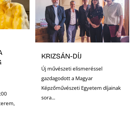
A
KRIZSÁN-DÍJ
G
Új művészeti elismeréssel
gazdagodott a Magyar
Képzőművészeti Egyetem díjainak
:00
sora...
terem,