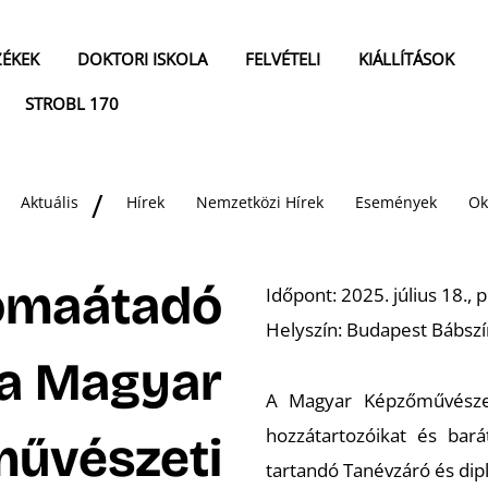
ZÉKEK
DOKTORI ISKOLA
FELVÉTELI
KIÁLLÍTÁSOK
STROBL 170
Aktuális
Hírek
Nemzetközi Hírek
Események
Ok
lomaátadó
Időpont: 2025. július 18., 
Helyszín: Budapest Bábsz
a Magyar
A Magyar Képzőművészeti
hozzátartozóikat és bará
űvészeti
tartandó Tanévzáró és di