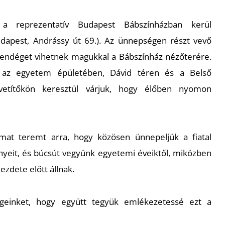
 reprezentatív Budapest Bábszínházban kerül
apest, Andrássy út 69.). Az ünnepségen részt vevő
 vendéget vihetnek magukkal a Bábszínház nézőterére.
 az egyetem épületében, Dávid téren és a Belső
ivetítőkön keresztül várjuk, hogy élőben nyomon
at teremt arra, hogy közösen ünnepeljük a fiatal
eit, és búcsút vegyünk egyetemi éveiktől, miközben
ezdete előtt állnak.
égeinket, hogy együtt tegyük emlékezetessé ezt a