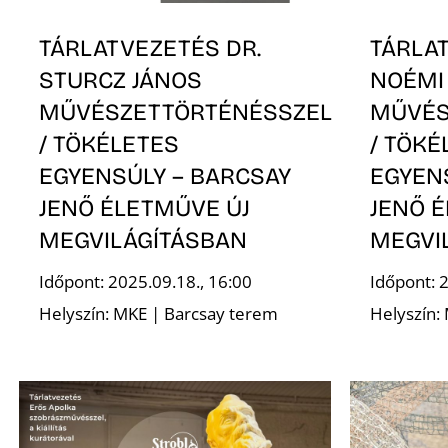
TÁRLATVEZETÉS DR.
TÁRLA
STURCZ JÁNOS
NOÉMI
MŰVÉSZETTÖRTÉNÉSSZEL
MŰVÉS
/ TÖKÉLETES
/ TÖKÉ
EGYENSÚLY – BARCSAY
EGYEN
JENŐ ÉLETMŰVE ÚJ
JENŐ 
MEGVILÁGÍTÁSBAN
MEGVI
Időpont: 2025.09.18., 16:00
Időpont: 
Helyszín: MKE | Barcsay terem
Helyszín: