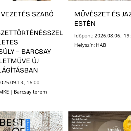
TVEZETÉS SZABÓ
MŰVÉSZET ÉS JA
ESTÉN
ZETTÖRTÉNÉSSZEL
Időpont: 2026.08.06., 19
LETES
Helyszín: HAB
SÚLY – BARCSAY
ÉLETMŰVE ÚJ
LÁGÍTÁSBAN
2025.09.13., 16:00
 MKE | Barcsay terem