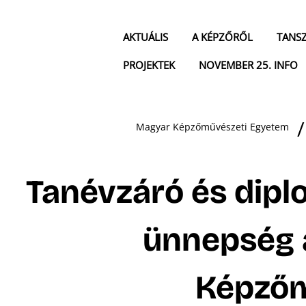
AKTUÁLIS
A KÉPZŐRŐL
TANS
PROJEKTEK
NOVEMBER 25. INFO
Magyar Képzőművészeti Egyetem
Tanévzáró és dip
ünnepség 
Képzőm