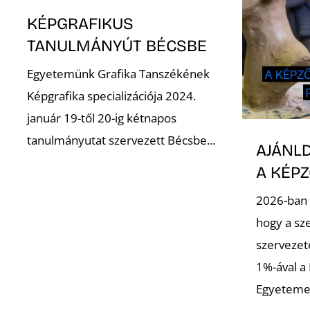
KÉPGRAFIKUS
TANULMÁNYÚT BÉCSBE
Egyetemünk Grafika Tanszékének
Képgrafika specializációja 2024.
január 19-től 20-ig kétnapos
tanulmányutat szervezett Bécsbe...
AJÁNLD
A KÉP
2026-ban 
hogy a sz
szervezet
1%-ával a
Egyeteme