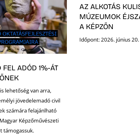
AZ ALKOTÁS KULI
MÚZEUMOK ÉJSZ
A KÉPZŐN
Időpont: 2026. június 20
 FEL ADÓD 1%-ÁT
ZŐNEK
is lehetőség van arra,
emélyi jövedelemadó civil
ek számára felajánlható
 Magyar Képzőművészeti
t támogassuk.