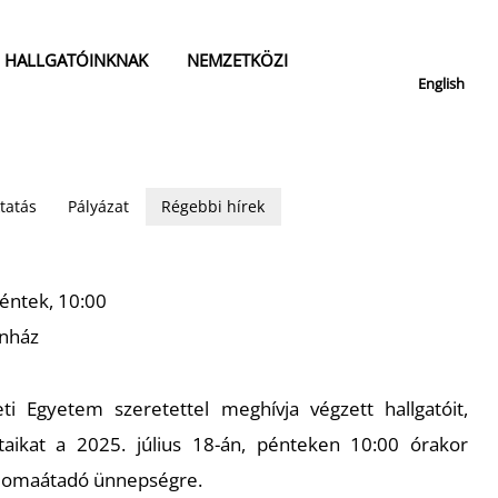
HALLGATÓINKNAK
NEMZETKÖZI
English
tatás
Pályázat
Régebbi hírek
péntek, 10:00
ínház
 Egyetem szeretettel meghívja végzett hallgatóit,
taikat a 2025. július 18-án, pénteken 10:00 órakor
plomaátadó ünnepségre.