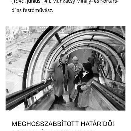
(1949. június 14.), Munkácsy Mihály- és Kortárs-
díjas festőművész.
Ő
MEGHOSSZABBÍTOTT HATÁRIDŐ!