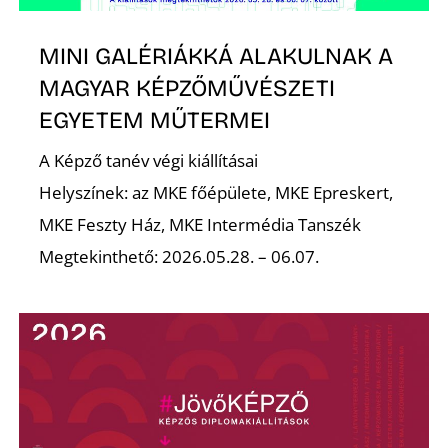
K
MINI GALÉRIÁKKÁ ALAKULNAK A
MAGYAR KÉPZŐMŰVÉSZETI
EGYETEM MŰTERMEI
A Képző tanév végi kiállításai
Helyszínek: az MKE főépülete, MKE Epreskert,
MKE Feszty Ház, MKE Intermédia Tanszék
Megtekinthető: 2026.05.28. – 06.07.