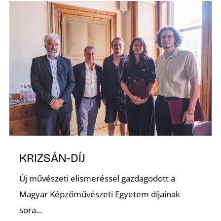
É
KRIZSÁN-DÍJ
Új művészeti elismeréssel gazdagodott a
Magyar Képzőművészeti Egyetem díjainak
sora...