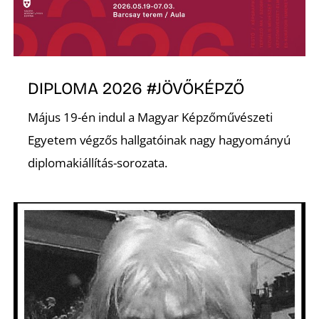
É
DIPLOMA 2026 #JÖVŐKÉPZŐ
Május 19-én indul a Magyar Képzőművészeti
Egyetem végzős hallgatóinak nagy hagyományú
P
diplomakiállítás-sorozata.