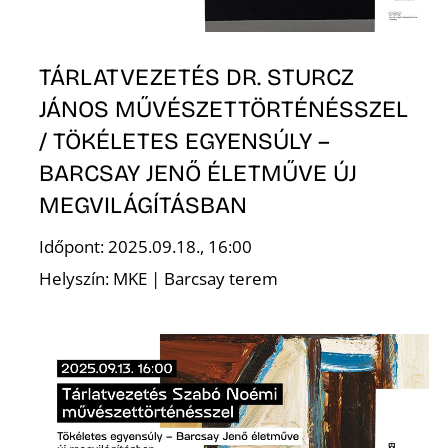
L
TÁRLATVEZETÉS DR. STURCZ
JÁNOS MŰVÉSZETTÖRTÉNÉSSZEL
/ TÖKÉLETES EGYENSÚLY –
BARCSAY JENŐ ÉLETMŰVE ÚJ
MEGVILÁGÍTÁSBAN
Időpont: 2025.09.18., 16:00
Helyszín: MKE | Barcsay terem