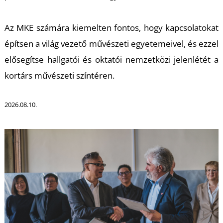
T
Az MKE számára kiemelten fontos, hogy kapcsolatokat
építsen a világ vezető művészeti egyetemeivel, és ezzel
elősegítse hallgatói és oktatói nemzetközi jelenlétét a
kortárs művészeti színtéren.
2026.08.10.