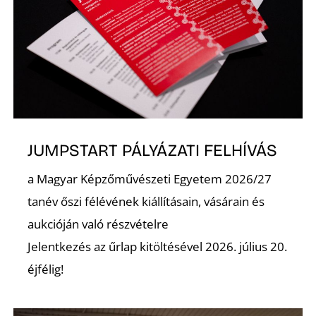
T
JUMPSTART PÁLYÁZATI FELHÍVÁS
A
a Magyar Képzőművészeti Egyetem 2026/27
tanév őszi félévének kiállításain, vásárain és
aukcióján való részvételre
Jelentkezés az űrlap kitöltésével 2026. július 20.
éjfélig!