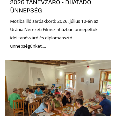
E
2026 TANÉVZÁRÓ - DÍJÁTADÓ
ÜNNEPSÉG
Moziba illő záróakkord: 2026. július 10-én az
Uránia Nemzeti Filmszínházban ünnepeltük
idei tanévzáró és diplomaosztó
ünnepségünket,...
K