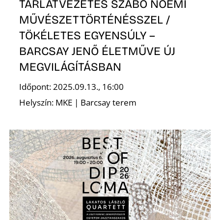
L
TÁRLATVEZETÉS SZABÓ NOÉMI
MŰVÉSZETTÖRTÉNÉSSZEL /
TÖKÉLETES EGYENSÚLY –
BARCSAY JENŐ ÉLETMŰVE ÚJ
MEGVILÁGÍTÁSBAN
Időpont: 2025.09.13., 16:00
Helyszín: MKE | Barcsay terem