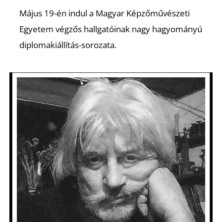
K
Május 19-én indul a Magyar Képzőművészeti
Egyetem végzős hallgatóinak nagy hagyományú
diplomakiállítás-sorozata.