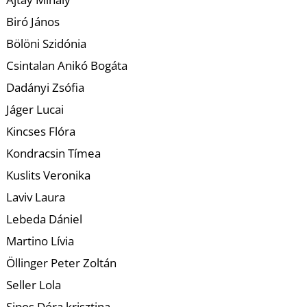
K
Biró János
Bölöni Szidónia
Csintalan Anikó Bogáta
Dadányi Zsófia
Jáger Lucai
Kincses Flóra
Kondracsin Tímea
Kuslits Veronika
Laviv Laura
Lebeda Dániel
Martino Lívia
Öllinger Peter Zoltán
Seller Lola
Sipos Dóra krisztina