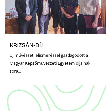
Z
KRIZSÁN-DÍJ
Új művészeti elismeréssel gazdagodott a
Magyar Képzőművészeti Egyetem díjainak
sora...