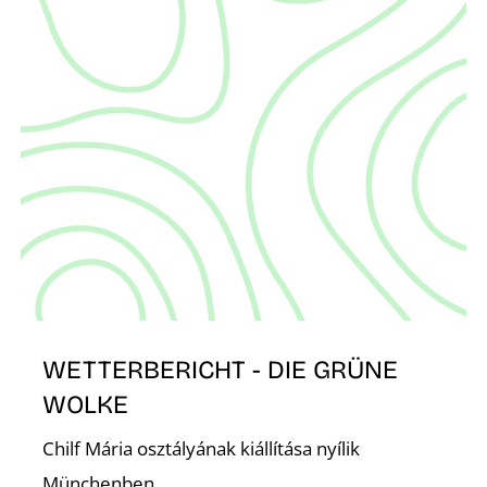
É
WETTERBERICHT - DIE GRÜNE
WOLKE
Chilf Mária osztályának kiállítása nyílik
Münchenben.