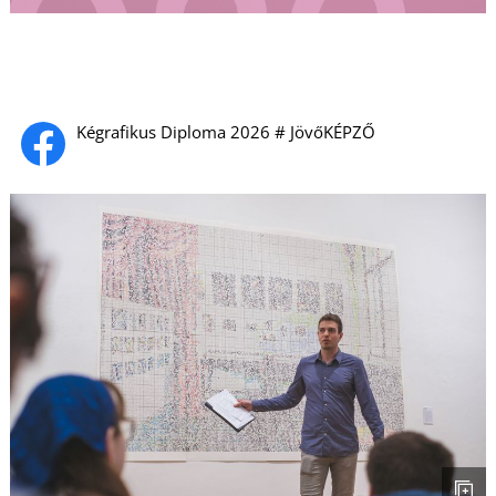
U
Kégrafikus Diploma 2026 # JövőKÉPZŐ
Á