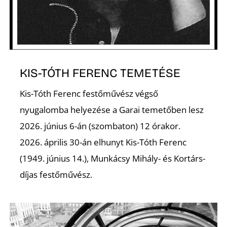
É
KIS-TÓTH FERENC TEMETÉSE
Kis-Tóth Ferenc festőművész végső
P
nyugalomba helyezése a Garai temetőben lesz
2026. június 6-án (szombaton) 12 órakor.
2026. április 30-án elhunyt Kis-Tóth Ferenc
(1949. június 14.), Munkácsy Mihály- és Kortárs-
díjas festőművész.