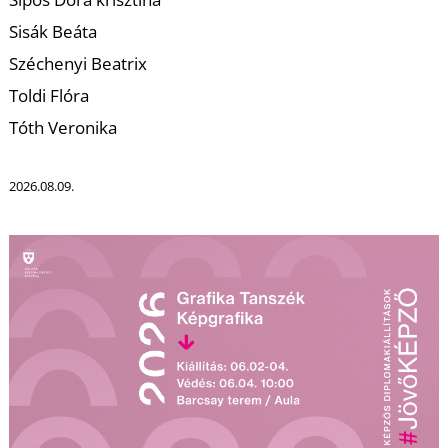
T
Sisák Beáta
Széchenyi Beatrix
Toldi Flóra
Tóth Veronika
2026.08.09.