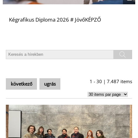
Kégrafikus Diploma 2026 # JövőKÉPZŐ
L
1 - 30 | 7.487 items
következő
ugrás