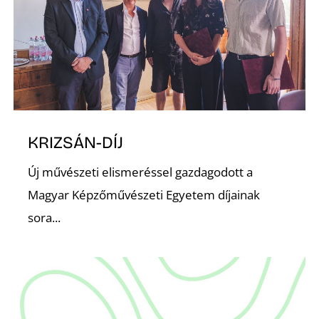
Z
KRIZSÁN-DÍJ
Új művészeti elismeréssel gazdagodott a
Magyar Képzőművészeti Egyetem díjainak
sora...