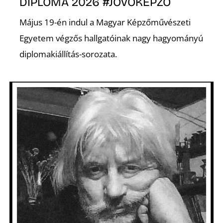
K
DIPLOMA 2026 #JÖVŐKÉPZŐ
Május 19-én indul a Magyar Képzőművészeti
Egyetem végzős hallgatóinak nagy hagyományú
diplomakiállítás-sorozata.