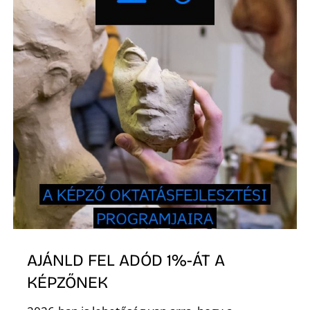
S
AJÁNLD FEL ADÓD 1%-ÁT A
KÉPZŐNEK