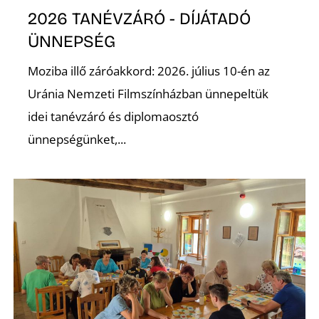
E
2026 TANÉVZÁRÓ - DÍJÁTADÓ
ÜNNEPSÉG
Moziba illő záróakkord: 2026. július 10-én az
Uránia Nemzeti Filmszínházban ünnepeltük
idei tanévzáró és diplomaosztó
ünnepségünket,...
K