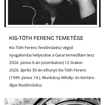
É
KIS-TÓTH FERENC TEMETÉSE
Kis-Tóth Ferenc festőművész végső
P
nyugalomba helyezése a Garai temetőben lesz
2026. június 6-án (szombaton) 12 órakor.
2026. április 30-án elhunyt Kis-Tóth Ferenc
(1949. június 14.), Munkácsy Mihály- és Kortárs-
díjas festőművész.