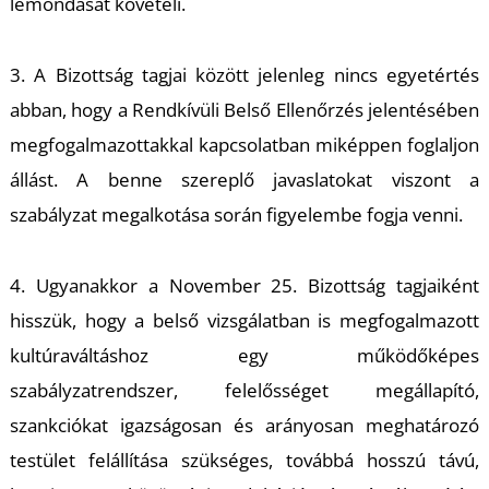
K
lemondását követeli.
3. A Bizottság tagjai között jelenleg nincs egyetértés
abban, hogy a Rendkívüli Belső Ellenőrzés jelentésében
megfogalmazottakkal kapcsolatban miképpen foglaljon
állást. A benne szereplő javaslatokat viszont a
szabályzat megalkotása során figyelembe fogja venni.
4. Ugyanakkor a November 25. Bizottság tagjaiként
hisszük, hogy a belső vizsgálatban is megfogalmazott
kultúraváltáshoz egy működőképes
szabályzatrendszer, felelősséget megállapító,
szankciókat igazságosan és arányosan meghatározó
testület felállítása szükséges, továbbá hosszú távú,