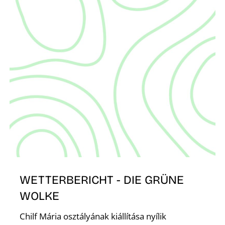
É
WETTERBERICHT - DIE GRÜNE
WOLKE
Chilf Mária osztályának kiállítása nyílik