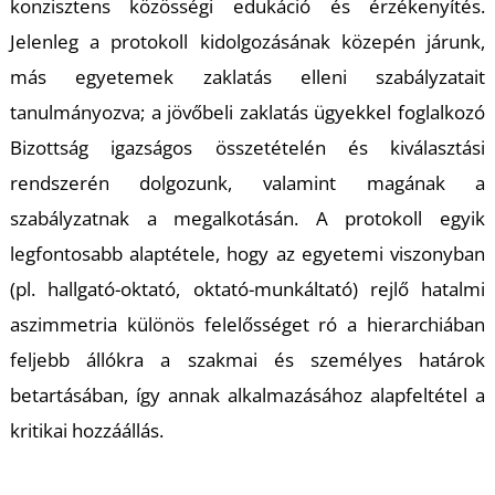
T
konzisztens közösségi edukáció és érzékenyítés.
Jelenleg a protokoll kidolgozásának közepén járunk,
más egyetemek zaklatás elleni szabályzatait
tanulmányozva; a jövőbeli zaklatás ügyekkel foglalkozó
Bizottság igazságos összetételén és kiválasztási
rendszerén dolgozunk, valamint magának a
szabályzatnak a megalkotásán. A protokoll egyik
legfontosabb alaptétele, hogy az egyetemi viszonyban
(pl. hallgató-oktató, oktató-munkáltató) rejlő hatalmi
aszimmetria különös felelősséget ró a hierarchiában
feljebb állókra a szakmai és személyes határok
betartásában, így annak alkalmazásához alapfeltétel a
kritikai hozzáállás.