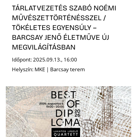
L
TÁRLATVEZETÉS SZABÓ NOÉMI
MŰVÉSZETTÖRTÉNÉSSZEL /
TÖKÉLETES EGYENSÚLY –
BARCSAY JENŐ ÉLETMŰVE ÚJ
MEGVILÁGÍTÁSBAN
Időpont: 2025.09.13., 16:00
Helyszín: MKE | Barcsay terem