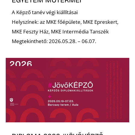
A
A Képző tanév végi kiállításai
Helyszínek: az MKE főépülete, MKE Epreskert,
MKE Feszty Ház, MKE Intermédia Tanszék
Megtekinthető: 2026.05.28. – 06.07.