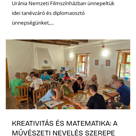
E
Uránia Nemzeti Filmszínházban ünnepeltük
idei tanévzáró és diplomaosztó
ünnepségünket,...
K
KREATIVITÁS ÉS MATEMATIKA: A
MŰVÉSZETI NEVELÉS SZEREPE