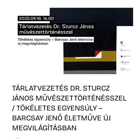
R
TÁRLATVEZETÉS DR. STURCZ
JÁNOS MŰVÉSZETTÖRTÉNÉSSZEL
/ TÖKÉLETES EGYENSÚLY –
BARCSAY JENŐ ÉLETMŰVE ÚJ
MEGVILÁGÍTÁSBAN