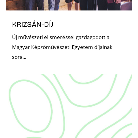
Z
KRIZSÁN-DÍJ
Új művészeti elismeréssel gazdagodott a
Magyar Képzőművészeti Egyetem díjainak
sora...