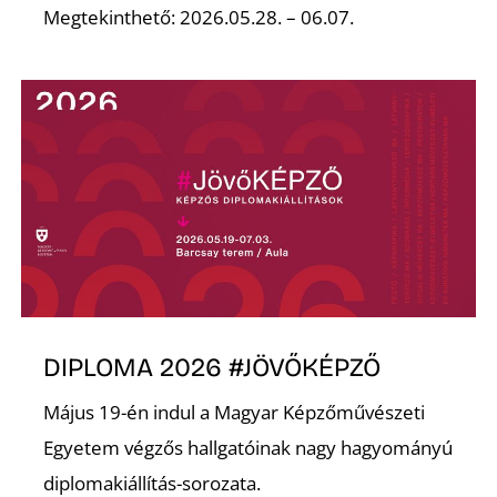
A
Megtekinthető: 2026.05.28. – 06.07.
DIPLOMA 2026 #JÖVŐKÉPZŐ
Május 19-én indul a Magyar Képzőművészeti
Egyetem végzős hallgatóinak nagy hagyományú
diplomakiállítás-sorozata.