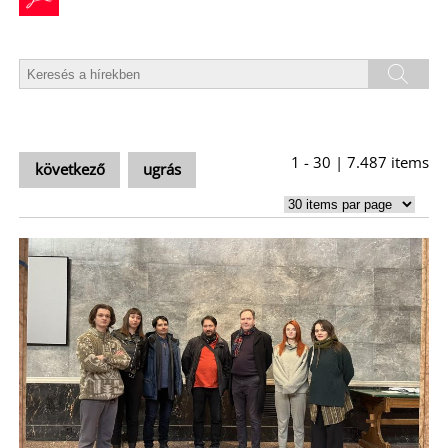
L
1 - 30 | 7.487 items
következő
ugrás