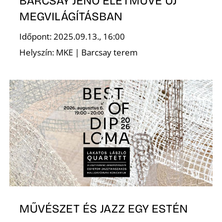
L
BARCSAY JENŐ ÉLETMŰVE ÚJ
MEGVILÁGÍTÁSBAN
Időpont: 2025.09.13., 16:00
Helyszín: MKE | Barcsay terem
MŰVÉSZET ÉS JAZZ EGY ESTÉN