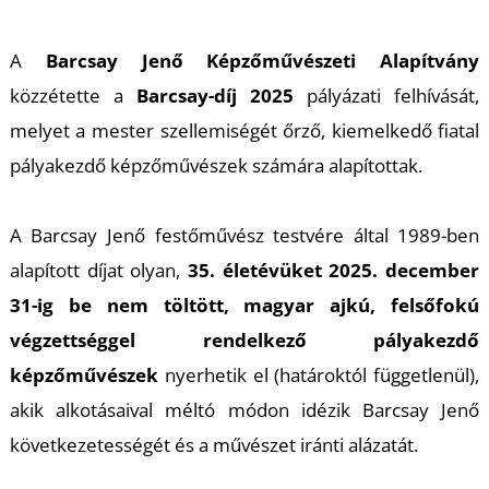
A
A
Barcsay Jenő Képzőművészeti Alapítvány
közzétette a
Barcsay-díj 2025
pályázati felhívását,
melyet a mester szellemiségét őrző, kiemelkedő fiatal
pályakezdő képzőművészek számára alapítottak.
A Barcsay Jenő festőművész testvére által 1989-ben
alapított díjat olyan,
35. életévüket 2025. december
31-ig be nem töltött, magyar ajkú, felsőfokú
végzettséggel rendelkező pályakezdő
képzőművészek
nyerhetik el (határoktól függetlenül),
akik alkotásaival méltó módon idézik Barcsay Jenő
következetességét és a művészet iránti alázatát.