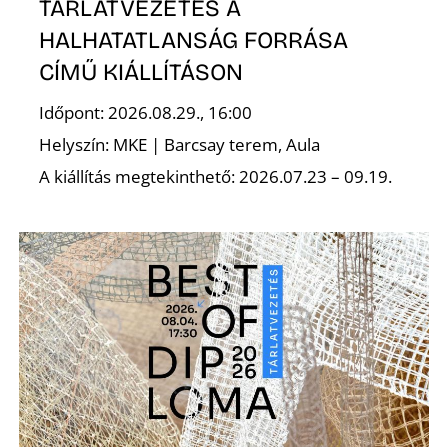
T
TÁRLATVEZETÉS A
HALHATATLANSÁG FORRÁSA
CÍMŰ KIÁLLÍTÁSON
Időpont: 2026.08.29., 16:00
Helyszín: MKE | Barcsay terem, Aula
A kiállítás megtekinthető: 2026.07.23 – 09.19.
A