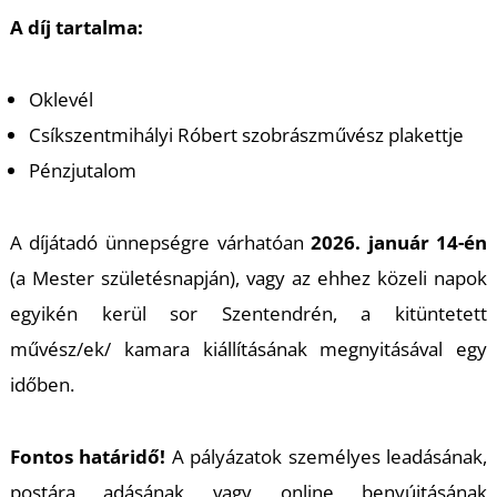
K
A díj tartalma:
Oklevél
Csíkszentmihályi Róbert szobrászművész plakettje
Pénzjutalom
A díjátadó ünnepségre várhatóan
2026. január 14-én
(a Mester születésnapján), vagy az ehhez közeli napok
egyikén kerül sor Szentendrén, a kitüntetett
művész/ek/ kamara kiállításának megnyitásával egy
időben.
Fontos határidő!
A pályázatok személyes leadásának,
postára adásának vagy online benyújtásának