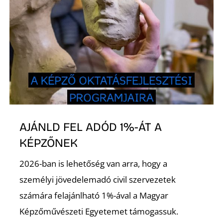
S
AJÁNLD FEL ADÓD 1%-ÁT A
KÉPZŐNEK
2026-ban is lehetőség van arra, hogy a
személyi jövedelemadó civil szervezetek
számára felajánlható 1%-ával a Magyar
Képzőművészeti Egyetemet támogassuk.