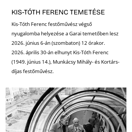
É
KIS-TÓTH FERENC TEMETÉSE
Kis-Tóth Ferenc festőművész végső
nyugalomba helyezése a Garai temetőben lesz
2026. június 6-án (szombaton) 12 órakor.
2026. április 30-án elhunyt Kis-Tóth Ferenc
(1949. június 14.), Munkácsy Mihály- és Kortárs-
P
díjas festőművész.