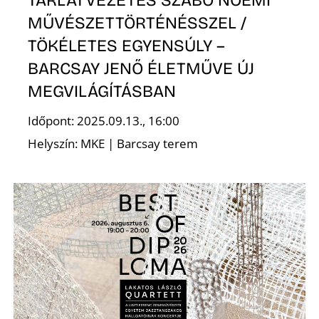
TÁRLATVEZETÉS SZABÓ NOÉMI
MŰVÉSZETTÖRTÉNÉSSZEL /
R
TÖKÉLETES EGYENSÚLY –
BARCSAY JENŐ ÉLETMŰVE ÚJ
MEGVILÁGÍTÁSBAN
Időpont: 2025.09.13., 16:00
Helyszín: MKE | Barcsay terem