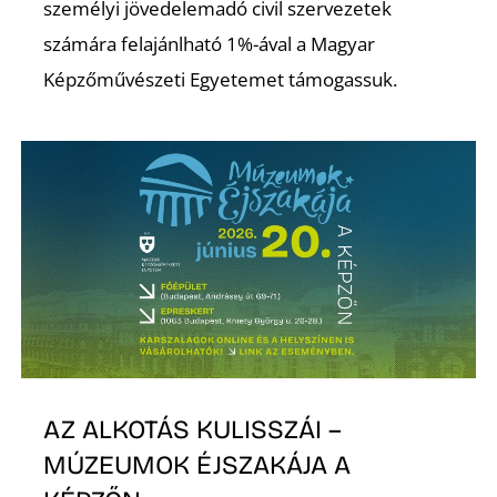
személyi jövedelemadó civil szervezetek
számára felajánlható 1%-ával a Magyar
Képzőművészeti Egyetemet támogassuk.
I
AZ ALKOTÁS KULISSZÁI –
MÚZEUMOK ÉJSZAKÁJA A