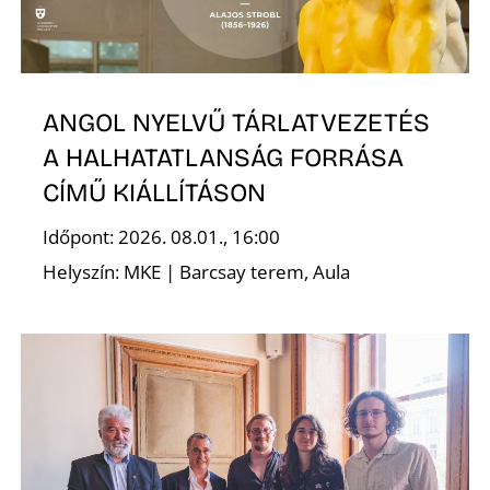
T
ANGOL NYELVŰ TÁRLATVEZETÉS
A HALHATATLANSÁG FORRÁSA
CÍMŰ KIÁLLÍTÁSON
Időpont: 2026. 08.01., 16:00
A
Helyszín: MKE | Barcsay terem, Aula