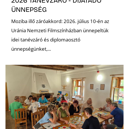
É
2026 TANÉVZÁRÓ - DÍJÁTADÓ
ÜNNEPSÉG
Moziba illő záróakkord: 2026. július 10-én az
Uránia Nemzeti Filmszínházban ünnepeltük
idei tanévzáró és diplomaosztó
ünnepségünket,...