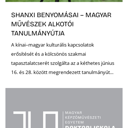
E
SHANXI BENYOMÁSAI – MAGYAR
MŰVÉSZEK ALKOTÓI
TANULMÁNYÚTJA
A kínai–magyar kulturális kapcsolatok
erősítését és a kölcsönös szakmai
tapasztalatcserét szolgálta az a kéthetes június
16. és 28. között megrendezett tanulmányút...
K