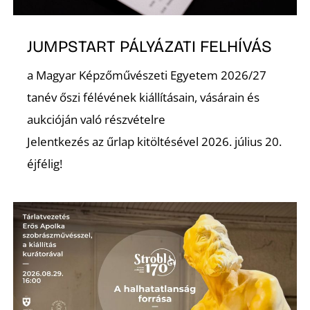
L
JUMPSTART PÁLYÁZATI FELHÍVÁS
a Magyar Képzőművészeti Egyetem 2026/27
tanév őszi félévének kiállításain, vásárain és
aukcióján való részvételre
Jelentkezés az űrlap kitöltésével 2026. július 20.
éjfélig!