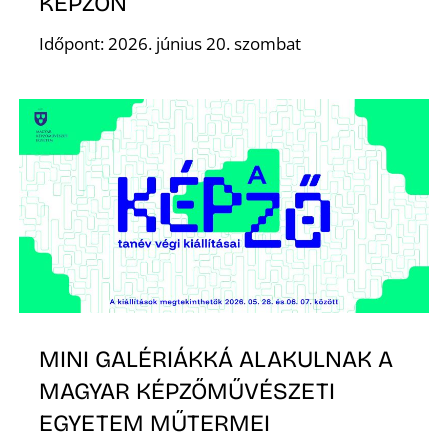
KÉPZŐN
S
Időpont: 2026. június 20. szombat
MINI GALÉRIÁKKÁ ALAKULNAK A
MAGYAR KÉPZŐMŰVÉSZETI
EGYETEM MŰTERMEI