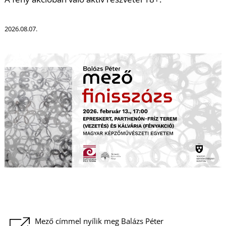
K
2026.08.07.
Mező címmel nyílik meg Balázs Péter