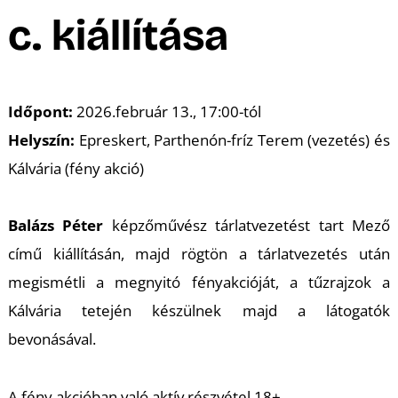
A
c. kiállítása
Időpont:
2026.február 13., 17:00-tól
Helyszín:
Epreskert, Parthenón-fríz Terem (vezetés) és
Kálvária (fény akció)
Balázs Péter
képzőművész tárlatvezetést tart Mező
című kiállításán, majd rögtön a tárlatvezetés után
megismétli a megnyitó fényakcióját, a tűzrajzok a
Kálvária tetején készülnek majd a látogatók
bevonásával.
A fény akcióban való aktív részvétel 18+.