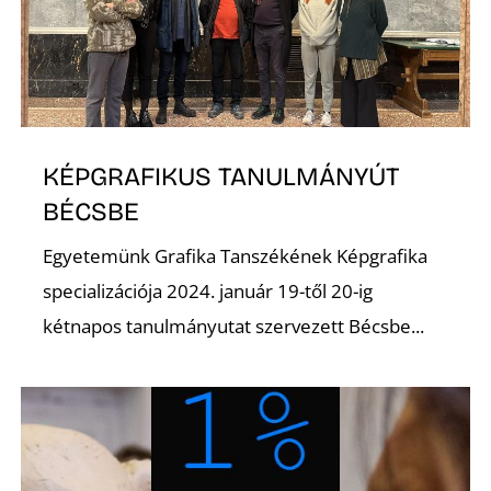
U
KÉPGRAFIKUS TANULMÁNYÚT
BÉCSBE
Á
Egyetemünk Grafika Tanszékének Képgrafika
specializációja 2024. január 19-től 20-ig
kétnapos tanulmányutat szervezett Bécsbe...