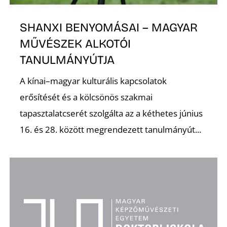
E
SHANXI BENYOMÁSAI – MAGYAR
MŰVÉSZEK ALKOTÓI
TANULMÁNYÚTJA
A kínai–magyar kulturális kapcsolatok
erősítését és a kölcsönös szakmai
tapasztalatcserét szolgálta az a kéthetes június
16. és 28. között megrendezett tanulmányút...
K