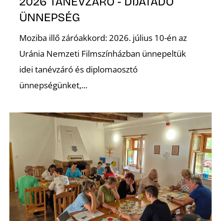
É
2026 TANÉVZÁRÓ - DÍJÁTADÓ
ÜNNEPSÉG
Moziba illő záróakkord: 2026. július 10-én az
Uránia Nemzeti Filmszínházban ünnepeltük
idei tanévzáró és diplomaosztó
ünnepségünket,...