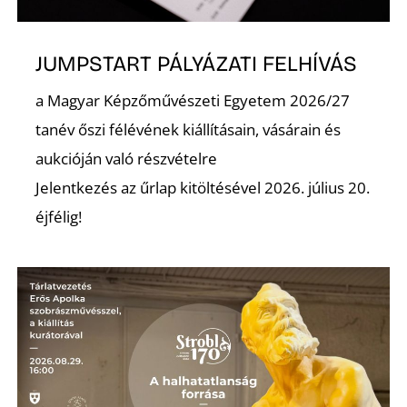
L
JUMPSTART PÁLYÁZATI FELHÍVÁS
a Magyar Képzőművészeti Egyetem 2026/27
tanév őszi félévének kiállításain, vásárain és
aukcióján való részvételre
Jelentkezés az űrlap kitöltésével 2026. július 20.
éjfélig!