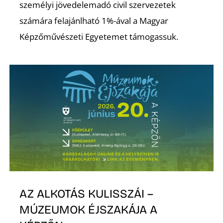
személyi jövedelemadó civil szervezetek
számára felajánlható 1%-ával a Magyar
Képzőművészeti Egyetemet támogassuk.
I
AZ ALKOTÁS KULISSZÁI –
MÚZEUMOK ÉJSZAKÁJA A