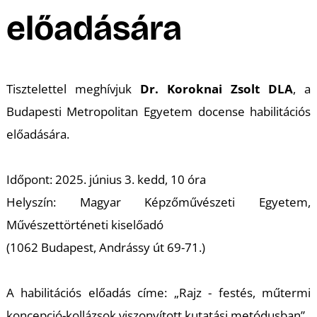
A
előadására
Tisztelettel meghívjuk
Dr. Koroknai Zsolt DLA
, a
Budapesti Metropolitan Egyetem docense habilitációs
előadására.
Időpont: 2025. június 3. kedd, 10 óra
Helyszín: Magyar Képzőművészeti Egyetem,
Művészettörténeti kiselőadó
(1062 Budapest, Andrássy út 69-71.)
A habilitációs előadás címe: „Rajz - festés, műtermi
koncepció-kollázsok viszonyított kutatási metódusban”