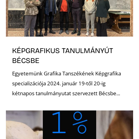
U
KÉPGRAFIKUS TANULMÁNYÚT
BÉCSBE
Á
Egyetemünk Grafika Tanszékének Képgrafika
specializációja 2024. január 19-től 20-ig
kétnapos tanulmányutat szervezett Bécsbe...