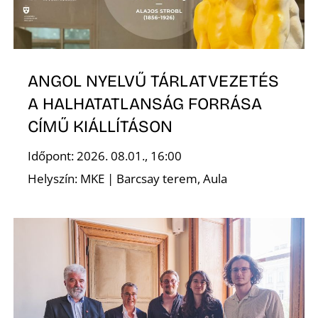
T
ANGOL NYELVŰ TÁRLATVEZETÉS
A HALHATATLANSÁG FORRÁSA
CÍMŰ KIÁLLÍTÁSON
Időpont: 2026. 08.01., 16:00
A
Helyszín: MKE | Barcsay terem, Aula