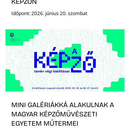
KÉPZŐN
S
Időpont: 2026. június 20. szombat
MINI GALÉRIÁKKÁ ALAKULNAK A
MAGYAR KÉPZŐMŰVÉSZETI
EGYETEM MŰTERMEI