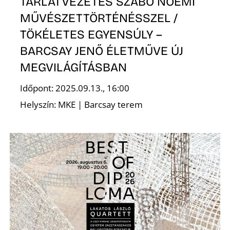
TÁRLATVEZETÉS SZABÓ NOÉMI
MŰVÉSZETTÖRTÉNÉSSZEL /
R
TÖKÉLETES EGYENSÚLY –
BARCSAY JENŐ ÉLETMŰVE ÚJ
MEGVILÁGÍTÁSBAN
Időpont: 2025.09.13., 16:00
Helyszín: MKE | Barcsay terem