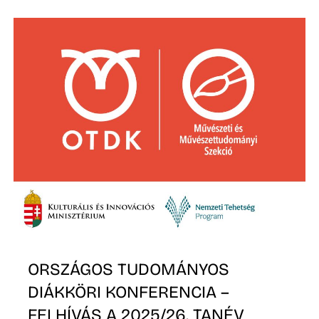
É
P
ORSZÁGOS TUDOMÁNYOS
DIÁKKÖRI KONFERENCIA –
FELHÍVÁS A 2025/26. TANÉV