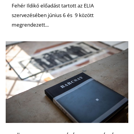
Ő
Fehér Ildikó előadást tartott az ELIA
szervezésében június 6 és 9 között
megrendezett...
L