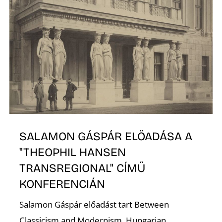
N
SALAMON GÁSPÁR ELŐADÁSA A
"THEOPHIL HANSEN
TRANSREGIONAL" CÍMŰ
KONFERENCIÁN
Salamon Gáspár előadást tart Between
Classicism and Modernism. Hungarian