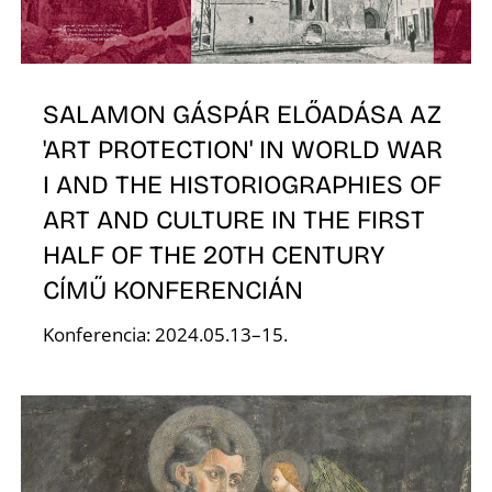
K
SALAMON GÁSPÁR ELŐADÁSA AZ
'ART PROTECTION' IN WORLD WAR
I AND THE HISTORIOGRAPHIES OF
ART AND CULTURE IN THE FIRST
HALF OF THE 20TH CENTURY
CÍMŰ KONFERENCIÁN
Konferencia: 2024.05.13–15.