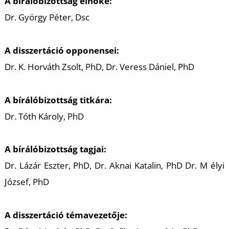
U
A bírálóbizottság elnöke:
Dr. György Péter, Dsc
A disszertáció opponensei:
Dr. K. Horváth Zsolt, PhD, Dr. Veress Dániel, PhD
A bírálóbizottság titkára:
Dr. Tóth Károly, PhD
Á
A bírálóbizottság tagjai:
Dr. Lázár Eszter, PhD, Dr. Aknai Katalin, PhD Dr. M élyi
József, PhD
A disszertáció témavezetője: