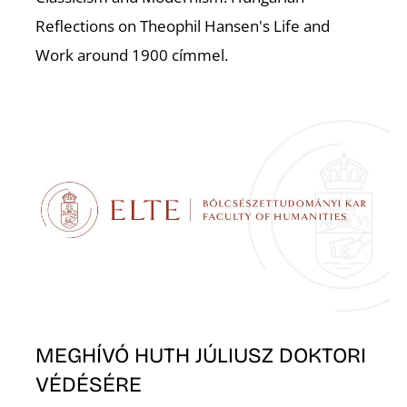
S
Reflections on Theophil Hansen's Life and
Work around 1900 címmel.
Z
MEGHÍVÓ HUTH JÚLIUSZ DOKTORI
VÉDÉSÉRE