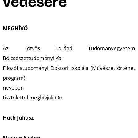
A
védésére
MEGHÍVÓ
Az Eötvös Loránd Tudományegyetem
Bölcsészettudományi Kar
Filozófiatudományi Doktori Iskolája (Művészettörténet
K
program)
nevében
tisztelettel meghívjuk Önt
Huth Júliusz
Magyar Szalon