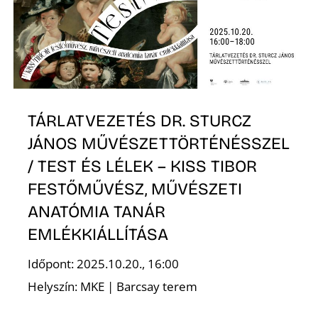
A
TÁRLATVEZETÉS DR. STURCZ
JÁNOS MŰVÉSZETTÖRTÉNÉSSZEL
/ TEST ÉS LÉLEK – KISS TIBOR
FESTŐMŰVÉSZ, MŰVÉSZETI
ANATÓMIA TANÁR
K
EMLÉKKIÁLLÍTÁSA
Időpont: 2025.10.20., 16:00
Helyszín: MKE | Barcsay terem