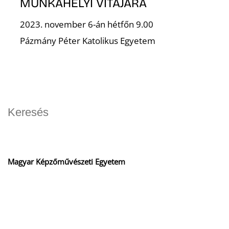
MUNKAHELYI VITÁJÁRA
2023. november 6-án hétfőn 9.00
K
Pázmány Péter Katolikus Egyetem
Magyar Képzőművészeti Egyetem
1062 Budapest Andrássy út 69-71.
info@mke.hu