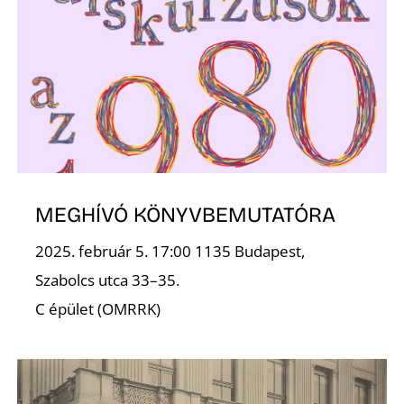
T
MEGHÍVÓ KÖNYVBEMUTATÓRA
A
2025. február 5. 17:00 1135 Budapest,
Szabolcs utca 33–35.
C épület (OMRRK)