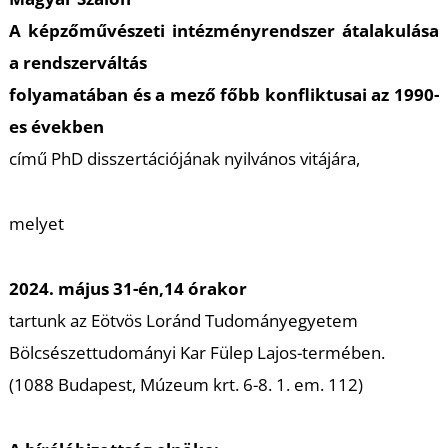
A képzőművészeti intézményrendszer átalakulása
a rendszerváltás
T
folyamatában és a mező főbb konfliktusai az 1990-
es években
című PhD disszertációjának nyilvános vitájára,
melyet
2024. május 31-én,14 órakor
tartunk az Eötvös Loránd Tudományegyetem
Bölcsészettudományi Kar Fülep Lajos-termében.
(1088 Budapest, Múzeum krt. 6-8. 1. em. 112)