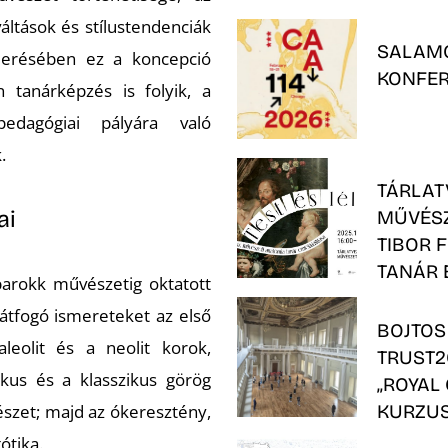
ltások és stílustendenciák
SALAMO
merésében ez a koncepció
KONFER
tanárképzés is folyik, a
edagógiai pályára való
.
TÁRLAT
ai
MŰVÉSZ
TIBOR 
TANÁR 
 barokk művészetig oktatott
átfogó ismereteket az első
BOJTOS
leolit és a neolit korok,
TRUST2
kus és a klasszikus görög
„ROYAL
KURZU
észet; majd az ókeresztény,
ótika.