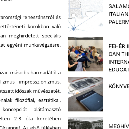
SALAMO
ITALIA
arországi reneszánszról és
PALER
ettörténeti korokban való
an meghirdetett speciális
kat egyéni munkavégzésre,
FEHÉR 
CAN TH
INTERN
EDUCAT
zázad második harmadától a
lizmus impresszionizmus,
KÖNYVB
tszett időszak művészetét.
ak filozófiai, esztétikai,
 koncepciót alátámasztó
lten 2-3 óta keretében
MEGHÍV
ézanne). Az első félévben