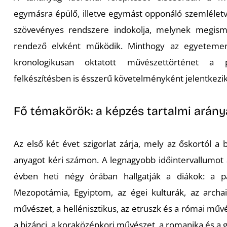
egymásra épülő, illetve egymást opponáló szemléletvá
szövevényes rendszere indokolja, melynek megis
rendező elvként működik. Minthogy az egyetemen 
kronologikusan oktatott művészettörténet a p
felkészítésben is ésszerű követelményként jelentkezik
Fő témakörök: a képzés tartalmi arány
Az első két évet szigorlat zárja, mely az őskortól a
anyagot kéri számon. A legnagyobb időintervallumot 
évben heti négy órában hallgatják a diákok: a pa
Mezopotámia, Egyiptom, az égei kulturák, az archai
művészet, a hellénisztikus, az etruszk és a római műv
a bizánci, a koraközépkori művészet, a romanika és a g