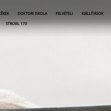
ZÉKEK
DOKTORI ISKOLA
FELVÉTELI
KIÁLLÍTÁSOK
STROBL 170