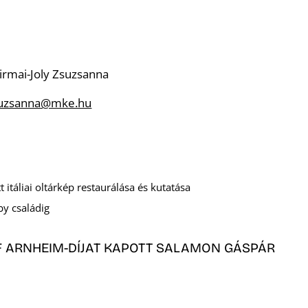
irmai-Joly Zsuzsanna
zsuzsanna@mke.hu
 itáliai oltárkép restaurálása és kutatása
by családig
 ARNHEIM-DÍJAT KAPOTT SALAMON GÁSPÁR