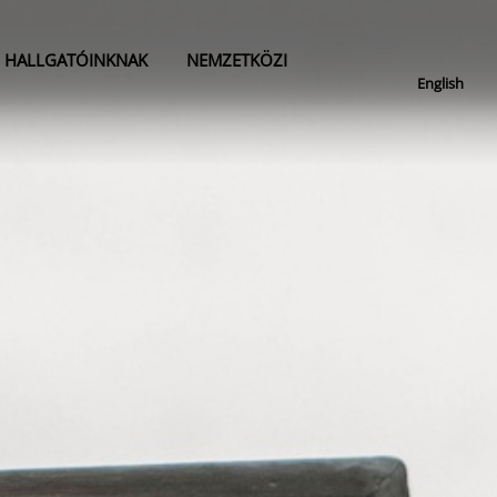
HALLGATÓINKNAK
NEMZETKÖZI
English