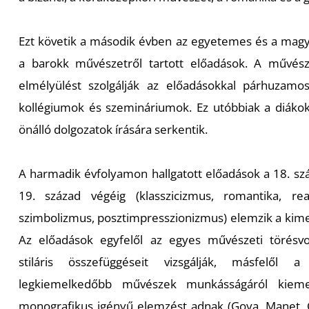
Ezt követik a második évben az egyetemes és a magy
a barokk művészetről tartott előadások. A művész
elmélyülést szolgálják az előadásokkal párhuzamos
kollégiumok és szemináriumok. Ez utóbbiak a diáko
önálló dolgozatok írására serkentik.
A harmadik évfolyamon hallgatott előadások a 18. s
19. század végéig (klasszicizmus, romantika, rea
szimbolizmus, posztimpresszionizmus) elemzik a kime
Az előadások egyfelől az egyes művészeti törésvonal
stiláris összefüggéseit vizsgálják, másfelől a
legkiemelkedőbb művészek munkásságáról kieme
monografikus igényű elemzést adnak (Goya, Manet, C