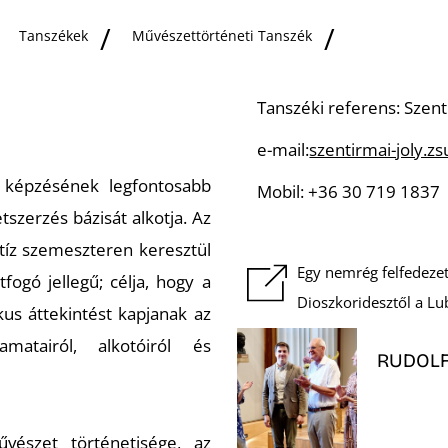
Tanszékek
Művészettörténeti Tanszék
Tanszéki referens: Szent
e-mail:
szentirmai-joly.
 képzésének legfontosabb
Mobil: +36 30 719 1837
szerzés bázisát alkotja. Az
 tíz szemeszteren keresztül
Egy nemrég felfedezett
ogó jellegű; célja, hogy a
Dioszkoridesztől a Lu
us áttekintést kapjanak az
matairól, alkotóiról és
RUDOLF
vészet történetisége, az