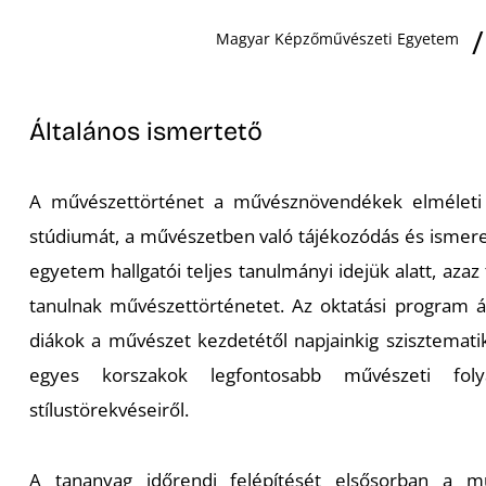
Magyar Képzőművészeti Egyetem
Általános ismertető
A művészettörténet a művésznövendékek elméleti
stúdiumát, a művészetben való tájékozódás és ismeret
egyetem hallgatói teljes tanulmányi idejük alatt, azaz
tanulnak művészettörténetet. Az oktatási program átf
diákok a művészet kezdetétől napjainkig szisztematik
egyes korszakok legfontosabb művészeti folya
stílustörekvéseiről.
A tananyag időrendi felépítését elsősorban a mű