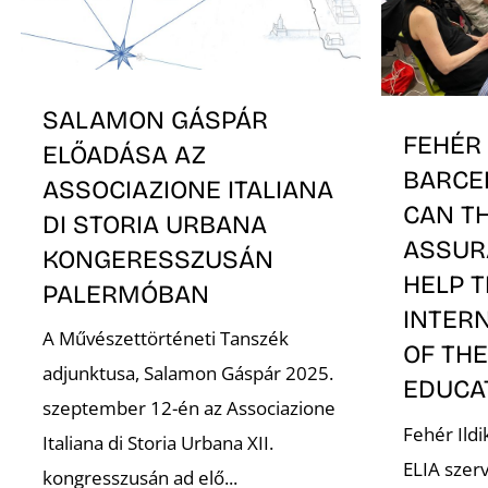
SALAMON GÁSPÁR
FEHÉR 
ELŐADÁSA AZ
BARCE
ASSOCIAZIONE ITALIANA
CAN TH
DI STORIA URBANA
ASSUR
KONGERESSZUSÁN
HELP 
PALERMÓBAN
INTER
A Művészettörténeti Tanszék
OF THE
adjunktusa, Salamon Gáspár 2025.
EDUCA
szeptember 12-én az Associazione
Fehér Ildi
Italiana di Storia Urbana XII.
ELIA szer
kongresszusán ad elő...