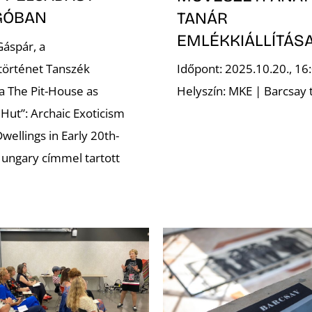
GÓBAN
TANÁR
EMLÉKKIÁLLÍTÁS
áspár, a
történet Tanszék
Időpont: 2025.10.20., 16
a The Pit-House as
Helyszín: MKE | Barcsay
 Hut”: Archaic Exoticism
wellings in Early 20th-
ungary címmel tartott