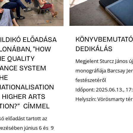
KÖNYVBEMUTATÓ
ILDIKÓ ELŐADÁSA
DEDIKÁLÁS
LONÁBAN, "HOW
E QUALITY
Megjelent Sturcz János új
ANCE SYSTEM
monográfiája Barcsay Je
THE
festészetéről
NATIONALISATION
Időpont: 2025.06.13., 17
 HIGHER ARTS
Helyszín: Vörösmarty tér
TION?” CÍMMEL
kó előadást tartott az
vezésében június 6 és 9