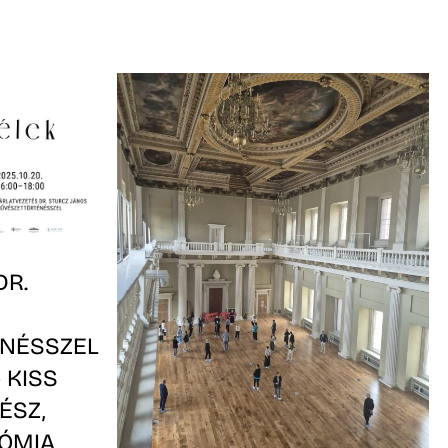
DR.
NÉSSZEL
– KISS
ÉSZ,
ÓMIA