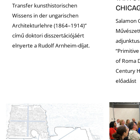
Transfer kunsthistorischen
CHICA
Wissens in der ungarischen
Salamon G
Architekturlehre (1864–1914)”
Művészet
című doktori disszertációjáért
adjunktus
elnyerte a Rudolf Arnheim-díjat.
“Primitive
of Roma D
Century H
előadást