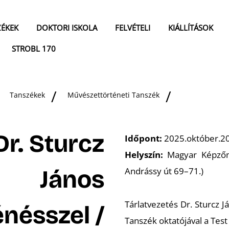
ZÉKEK
DOKTORI ISKOLA
FELVÉTELI
KIÁLLÍTÁSOK
STROBL 170
Tanszékek
Művészettörténeti Tanszék
Dr. Sturcz
Időpont:
2025.október.20
Helyszín:
Magyar Képzőmű
János
Andrássy út 69–71.)
Tárlatvezetés Dr. Sturcz 
nésszel /
Tanszék oktatójával a Test