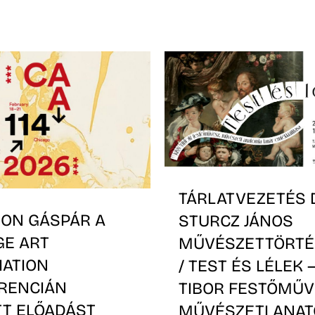
TÁRLATVEZETÉS 
ON GÁSPÁR A
STURCZ JÁNOS
GE ART
MŰVÉSZETTÖRTÉ
IATION
/ TEST ÉS LÉLEK 
RENCIÁN
TIBOR FESTŐMŰV
TT ELŐADÁST
MŰVÉSZETI ANAT