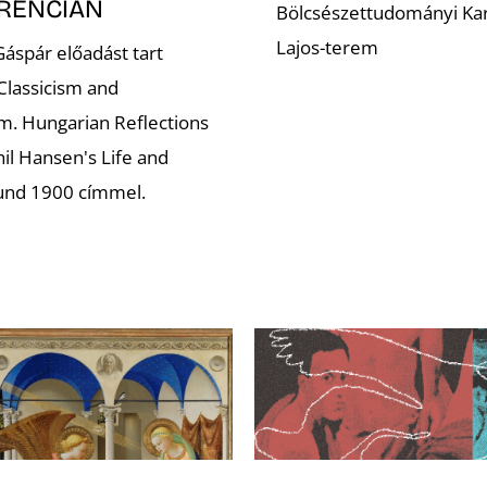
RENCIÁN
Bölcsészettudományi Kar
Lajos-terem
áspár előadást tart
lassicism and
. Hungarian Reflections
il Hansen's Life and
und 1900 címmel.