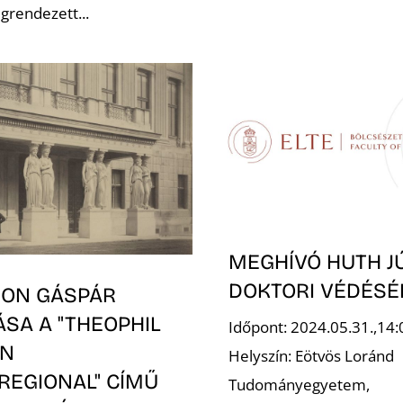
grendezett...
MEGHÍVÓ HUTH J
DOKTORI VÉDÉSÉ
ON GÁSPÁR
SA A "THEOPHIL
Időpont: 2024.05.31.,14:
EN
Helyszín: Eötvös Loránd
REGIONAL" CÍMŰ
Tudományegyetem,