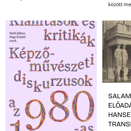
között me
SALAM
ELŐADÁ
HANS
TRANS