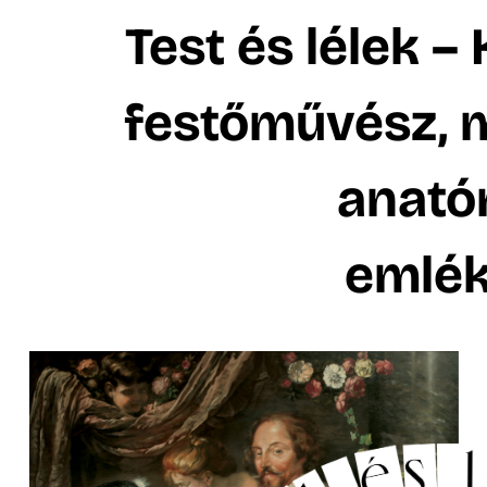
Test és lélek – 
festőművész, 
anató
emlék