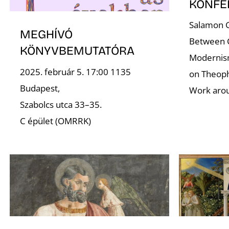
KONFE
Salamon G
MEGHÍVÓ
Between C
KÖNYVBEMUTATÓRA
Modernism
2025. február 5. 17:00 1135
on Theoph
Budapest,
Work aro
Szabolcs utca 33–35.
C épület (OMRRK)