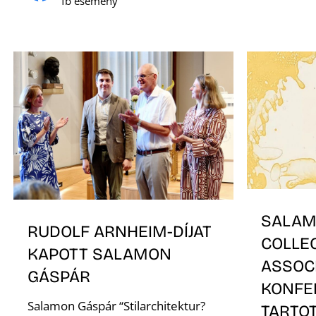
fb esemény
SALAM
RUDOLF ARNHEIM-DÍJAT
COLLE
KAPOTT SALAMON
ASSOC
GÁSPÁR
KONFE
Salamon Gáspár “Stilarchitektur?
TARTO