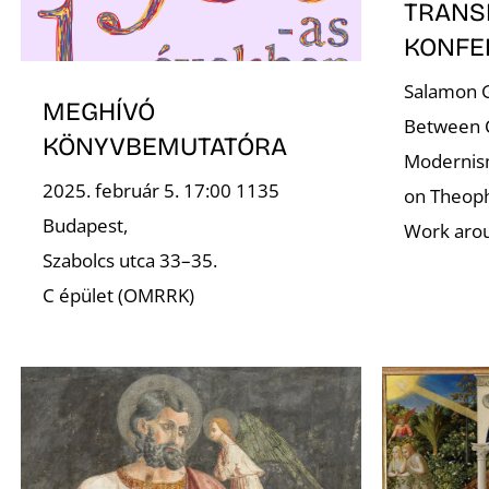
TRANS
KONFE
Salamon G
MEGHÍVÓ
Between C
KÖNYVBEMUTATÓRA
Modernism
2025. február 5. 17:00 1135
on Theoph
Budapest,
Work aro
Szabolcs utca 33–35.
C épület (OMRRK)