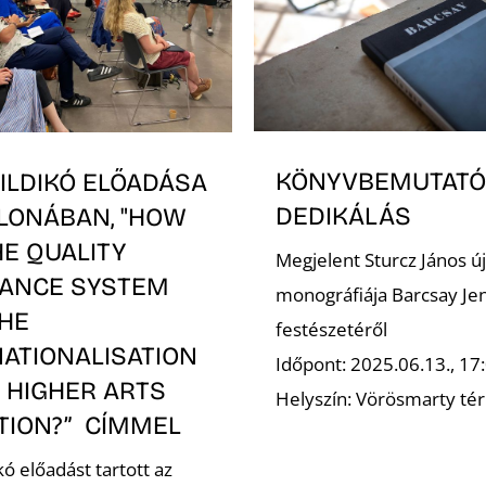
KÖNYVBEMUTATÓ
ILDIKÓ ELŐADÁSA
DEDIKÁLÁS
LONÁBAN, "HOW
E QUALITY
Megjelent Sturcz János új
ANCE SYSTEM
monográfiája Barcsay Je
THE
festészetéről
NATIONALISATION
Időpont: 2025.06.13., 17
 HIGHER ARTS
Helyszín: Vörösmarty tér
TION?” CÍMMEL
kó előadást tartott az