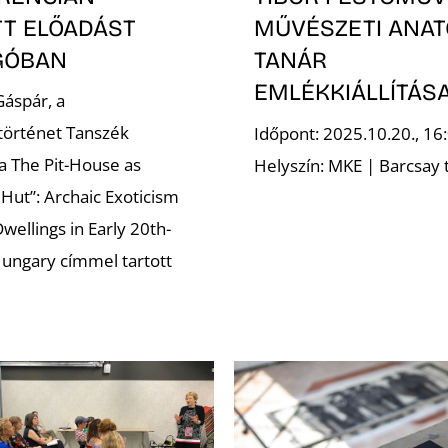
TT ELŐADÁST
MŰVÉSZETI ANAT
GÓBAN
TANÁR
EMLÉKKIÁLLÍTÁS
áspár, a
történet Tanszék
Időpont: 2025.10.20., 16
a The Pit-House as
Helyszín: MKE | Barcsay
 Hut”: Archaic Exoticism
wellings in Early 20th-
ungary címmel tartott