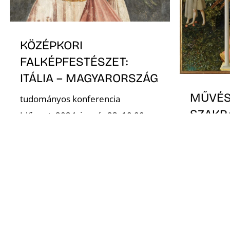
KÖZÉPKORI
FALKÉPFESTÉSZET:
ITÁLIA – MAGYARORSZÁG
MŰVÉS
tudományos konferencia
SZAKR
Időpont: 2024. január 23. 10:00
Helyszín: Budapesti Olasz
… ismeret
Kultúrintézet, Federico Fellini
középkort
terem
szakrális
művészett
megközel
Jelentkezé