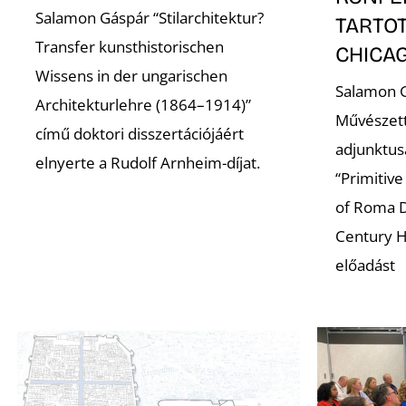
Salamon Gáspár “Stilarchitektur?
TARTO
Transfer kunsthistorischen
CHICA
Wissens in der ungarischen
Salamon G
Architekturlehre (1864–1914)”
Művészet
című doktori disszertációjáért
adjunktus
elnyerte a Rudolf Arnheim-díjat.
“Primitive
of Roma D
Century H
előadást