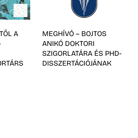
TŐL A
MEGHÍVÓ – BOJTOS
–
ANIKÓ DOKTORI
SZIGORLATÁRA ÉS PHD-
ORTÁRS
DISSZERTÁCIÓJÁNAK
BEN
MUNKAHELYI VITÁJÁRA
ár 28.
2023. november 6-án hétfőn 9.00
Pázmány Péter Katolikus Egyetem