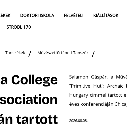
ZÉKEK
DOKTORI ISKOLA
FELVÉTELI
KIÁLLÍTÁSOK
STROBL 170
Tanszékek
Művészettörténeti Tanszék
a College
Salamon Gáspár, a Művé
“Primitive Hut”: Archaic
sociation
Hungary
címmel tartott e
éves konferenciáján Chic
n tartott
2026.08.08.