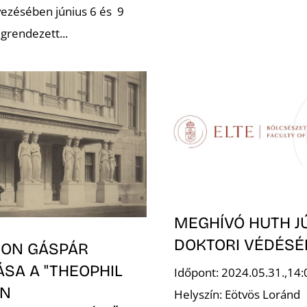
vezésében június 6 és 9
grendezett...
MEGHÍVÓ HUTH J
DOKTORI VÉDÉSÉ
ON GÁSPÁR
SA A "THEOPHIL
Időpont: 2024.05.31.,14:
EN
Helyszín: Eötvös Loránd