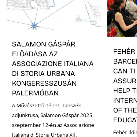
SALAMON GÁSPÁR
FEHÉR 
ELŐADÁSA AZ
BARCE
ASSOCIAZIONE ITALIANA
CAN TH
DI STORIA URBANA
ASSUR
KONGERESSZUSÁN
HELP 
PALERMÓBAN
INTER
A Művészettörténeti Tanszék
OF THE
adjunktusa, Salamon Gáspár 2025.
EDUCA
szeptember 12-én az Associazione
Fehér Ildi
Italiana di Storia Urbana XII.