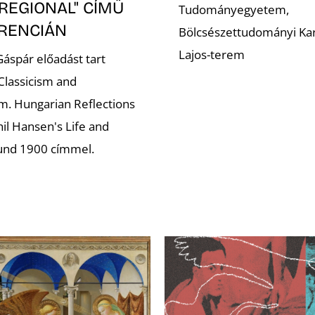
REGIONAL" CÍMŰ
Tudományegyetem,
RENCIÁN
Bölcsészettudományi Kar
Lajos-terem
áspár előadást tart
lassicism and
. Hungarian Reflections
il Hansen's Life and
und 1900 címmel.