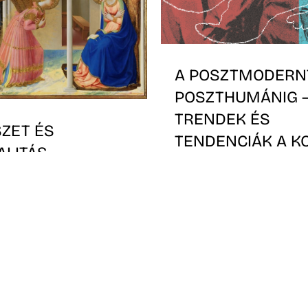
A POSZTMODERN
POSZTHUMÁNIG 
TRENDEK ÉS
ZET ÉS
TENDENCIÁK A K
ALITÁS
KÉPZŐMŰVÉSZET
terjesztő előadások a
Első előadás: 2024. febru
ól a 21. századig
18:30
 témákban,
örténeti
ítésben
s: 2024. február 19-ig