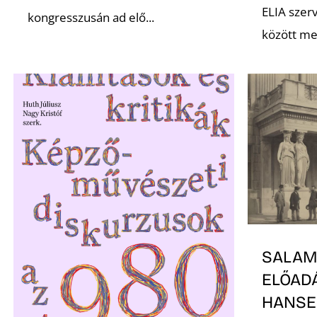
ELIA szer
kongresszusán ad elő...
között me
SALAM
ELŐADÁ
HANS