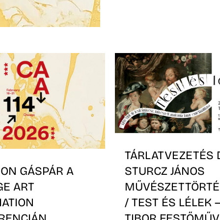
TÁRLATVEZETÉS 
ON GÁSPÁR A
STURCZ JÁNOS
GE ART
MŰVÉSZETTÖRTÉ
IATION
/ TEST ÉS LÉLEK 
RENCIÁN
TIBOR FESTŐMŰV