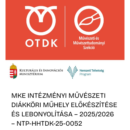
I
MKE INTÉZMÉNYI MŰVÉSZETI
DIÁKKÖRI MŰHELY ELŐKÉSZÍTÉSE
ÉS LEBONYOLÍTÁSA – 2025/2026
– NTP-HHTDK-25-0052