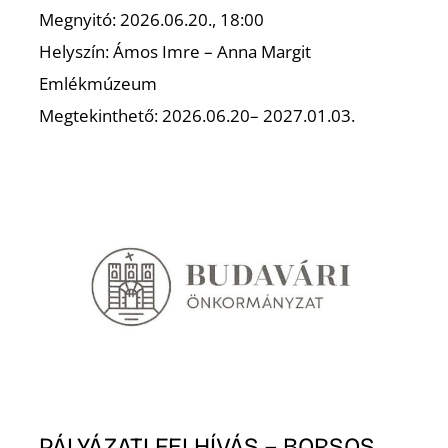
L
Megnyitó: 2026.06.20., 18:00
Helyszín: Ámos Imre – Anna Margit
Emlékmúzeum
Megtekinthető: 2026.06.20– 2027.01.03.
PÁLYÁZATI FELHÍVÁS – BORSOS