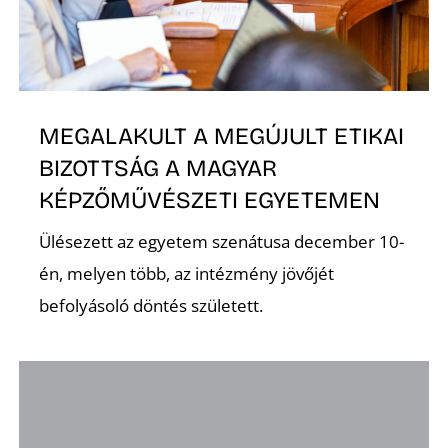
E
MEGALAKULT A MEGÚJULT ETIKAI
BIZOTTSÁG A MAGYAR
KÉPZŐMŰVÉSZETI EGYETEMEN
Ülésezett az egyetem szenátusa december 10-
K
én, melyen több, az intézmény jövőjét
befolyásoló döntés született.