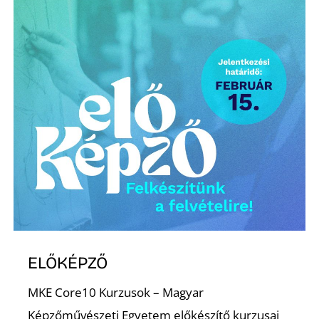
Z
ELŐKÉPZŐ
MKE Core10 Kurzusok – Magyar
Képzőművészeti Egyetem előkészítő kurzusai