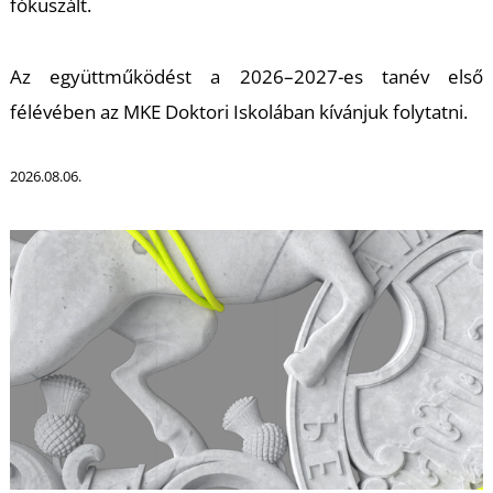
T
fókuszált.
Az együttműködést a 2026–2027-es tanév első
félévében az MKE Doktori Iskolában kívánjuk folytatni.
2026.08.06.