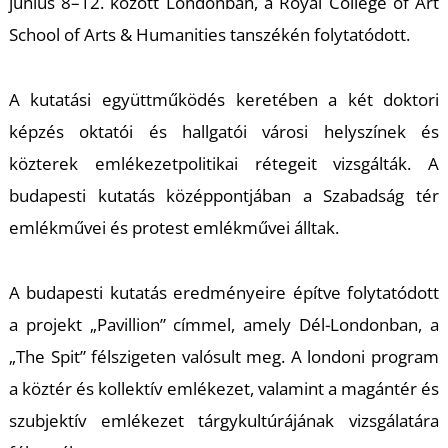
K
június 8–12. között Londonban, a Royal College of Art
School of Arts & Humanities tanszékén folytatódott.
A kutatási együttműködés keretében a két doktori
képzés oktatói és hallgatói városi helyszínek és
közterek emlékezetpolitikai rétegeit vizsgálták. A
budapesti kutatás középpontjában a Szabadság tér
emlékművei és protest emlékművei álltak.
A budapesti kutatás eredményeire építve folytatódott
a projekt „Pavillion” címmel, amely Dél-Londonban, a
„The Spit” félszigeten valósult meg. A londoni program
a köztér és kollektív emlékezet, valamint a magántér és
szubjektív emlékezet tárgykultúrájának vizsgálatára