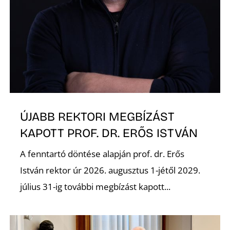
A
ÚJABB REKTORI MEGBÍZÁST
KAPOTT PROF. DR. ERŐS ISTVÁN
A fenntartó döntése alapján prof. dr. Erős
István rektor úr 2026. augusztus 1-jétől 2029.
július 31-ig további megbízást kapott...