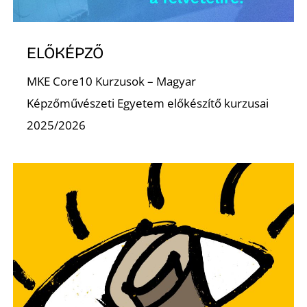
E
ELŐKÉPZŐ
MKE Core10 Kurzusok – Magyar
Képzőművészeti Egyetem előkészítő kurzusai
2025/2026
K