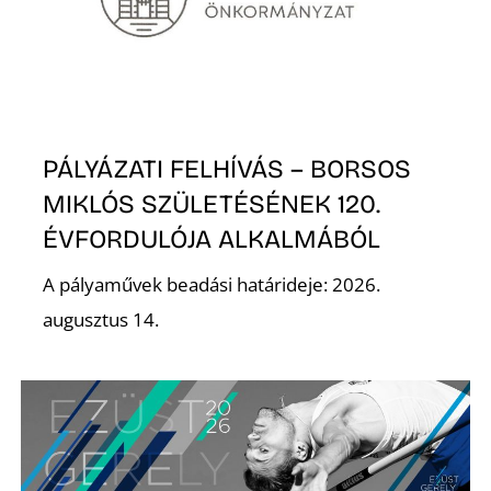
T
PÁLYÁZATI FELHÍVÁS – BORSOS
MIKLÓS SZÜLETÉSÉNEK 120.
ÉVFORDULÓJA ALKALMÁBÓL
A
A pályaművek beadási határideje: 2026.
augusztus 14.