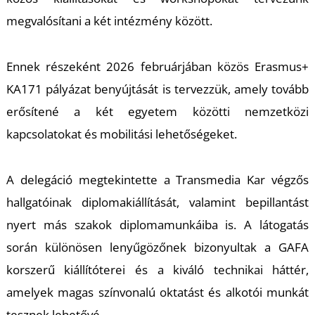
K
megvalósítani a két intézmény között.
Ennek részeként 2026 februárjában közös Erasmus+
KA171 pályázat benyújtását is tervezzük, amely tovább
erősítené a két egyetem közötti nemzetközi
kapcsolatokat és mobilitási lehetőségeket.
A delegáció megtekintette a Transmedia Kar végzős
hallgatóinak diplomakiállítását, valamint bepillantást
nyert más szakok diplomamunkáiba is. A látogatás
során különösen lenyűgözőnek bizonyultak a GAFA
korszerű kiállítóterei és a kiváló technikai háttér,
amelyek magas színvonalú oktatást és alkotói munkát
tesznek lehetővé.