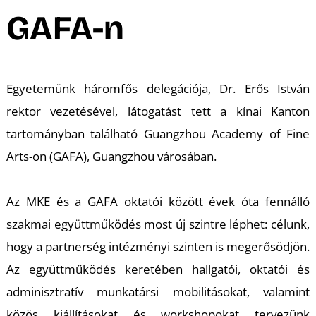
A
GAFA-n
Egyetemünk háromfős delegációja, Dr. Erős István
rektor vezetésével, látogatást tett a kínai Kanton
tartományban található Guangzhou Academy of Fine
Arts-on (GAFA), Guangzhou városában.
Az MKE és a GAFA oktatói között évek óta fennálló
szakmai együttműködés most új szintre léphet: célunk,
hogy a partnerség intézményi szinten is megerősödjön.
Az együttműködés keretében hallgatói, oktatói és
adminisztratív munkatársi mobilitásokat, valamint
közös kiállításokat és workshopokat tervezünk