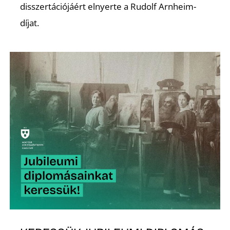
É
disszertációjáért elnyerte a Rudolf Arnheim-
díjat.
P