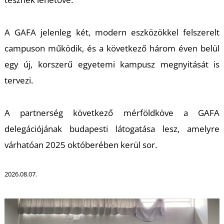
T
A GAFA jelenleg két, modern eszközökkel felszerelt
campuson működik, és a következő három éven belül
egy új, korszerű egyetemi kampusz megnyitását is
tervezi.
A partnerség következő mérföldköve a GAFA
delegációjának budapesti látogatása lesz, amelyre
várhatóan 2025 októberében kerül sor.
2026.08.07.