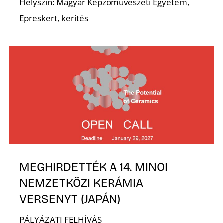
É
Helyszín: Magyar Képzőművészeti Egyetem,
Epreskert, kerítés
MEGHIRDETTÉK A 14. MINOI
NEMZETKÖZI KERÁMIA
VERSENYT (JAPÁN)
PÁLYÁZATI FELHÍVÁS