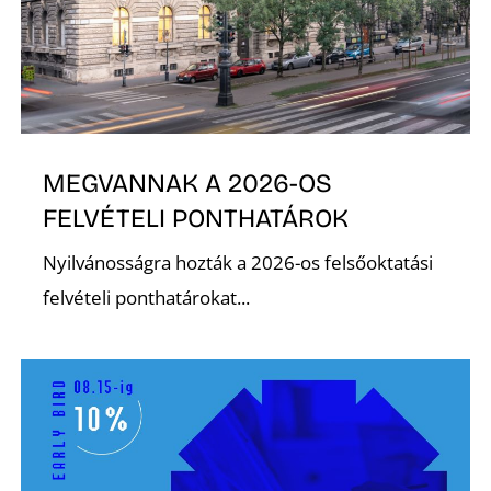
R
MEGVANNAK A 2026-OS
FELVÉTELI PONTHATÁROK
Nyilvánosságra hozták a 2026-os felsőoktatási
felvételi ponthatárokat...