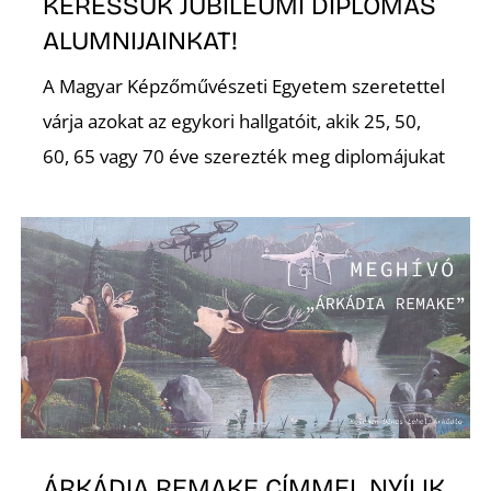
KERESSÜK JUBILEUMI DIPLOMÁS
ALUMNIJAINKAT!
A Magyar Képzőművészeti Egyetem szeretettel
várja azokat az egykori hallgatóit, akik 25, 50,
60, 65 vagy 70 éve szerezték meg diplomájukat
Z
ÁRKÁDIA REMAKE CÍMMEL NYÍLIK