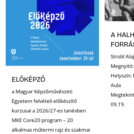
A HAL
FORRÁ
Strobl Al
Megnyitó:
Helyszín:
ELŐKÉPZŐ
Aula
a Magyar Képzőművészeti
Megtekint
Egyetem felvételi előkészítő
09.19.
kurzusai a 2026/27-es tanévben
MKE Core20 program – 20
alkalmas műtermi rajz és szakmai