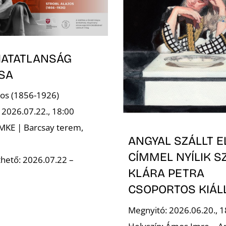
HATATLANSÁG
SA
ajos (1856-1926)
 2026.07.22., 18:00
 MKE | Barcsay terem,
ANGYAL SZÁLLT E
CÍMMEL NYÍLIK S
hető: 2026.07.22 –
KLÁRA PETRA
CSOPORTOS KIÁL
Megnyitó: 2026.06.20., 1