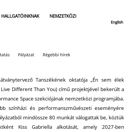
HALLGATÓINKNAK
NEMZETKÖZI
English
tatás
Pályázat
Régebbi hírek
Látványtervező Tanszékének oktatója „Én sem élek
 Live Different Than You) című projektjével bekerült a
ormance Space szekciójának nemzetközi programjába.
sabb színházi és performanszművészeti eseményére
ályázatból mindössze 80 munkát válogattak be, köztük
tként Kiss Gabriella alkotását, amely 2027-ben