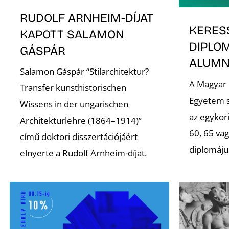
RUDOLF ARNHEIM-DÍJAT
KERES
KAPOTT SALAMON
DIPLO
GÁSPÁR
ALUMNI
Salamon Gáspár “Stilarchitektur?
A Magyar
Transfer kunsthistorischen
Egyetem s
Wissens in der ungarischen
az egykori
Architekturlehre (1864–1914)”
60, 65 va
című doktori disszertációjáért
diplomáju
elnyerte a Rudolf Arnheim-díjat.