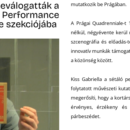
beválogatták a
mutatkozik be Prágában.
. Performance
e szekciójába
A Prágai Quadrenniale-t 
nélkül, négyévente kerül
szcenográfia és előadás-
innovatív munkák támogatá
a közönség között.
Kiss Gabriella a sétáló 
folytatott művészeti kuta
megerősíti, hogy a kortá
érvényes, érzékeny és 
párbeszédet.