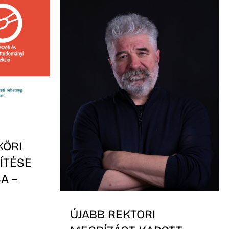
KÖRI
ÍTÉSE
A –
-
ÚJABB REKTORI