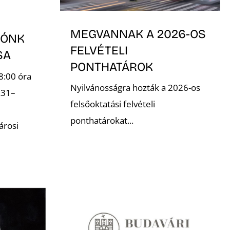
MEGVANNAK A 2026-OS
TÓNK
FELVÉTELI
ÁSA
PONTHATÁROK
8:00 óra
Nyilvánosságra hozták a 2026-os
.31–
felsőoktatási felvételi
ponthatárokat...
árosi