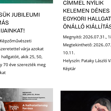
CÍMMEL NYÍLIK
KELEMEN DÉNES
SÜK JUBILEUMI
EGYKORI HALLGA
MÁS
ÖNÁLLÓ KIÁLLÍT
JAINKAT!
Megnyitó: 2026.07.31., 1
 Képzőművészeti
Megtekinthető: 2026..07
zeretettel várja azokat
10.11.
 hallgatóit, akik 25, 50,
Helyszín: Pataky László V
gy 70 éve szerezték meg
Képtár
kat