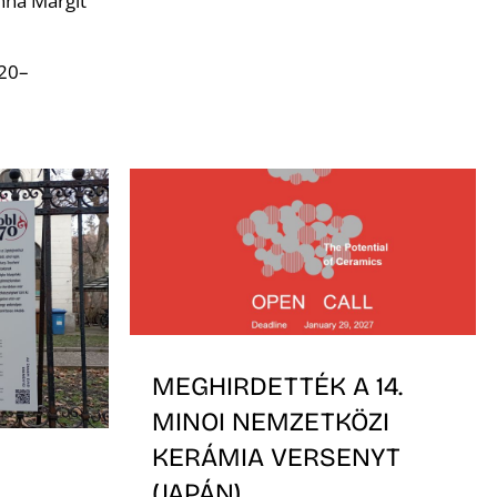
nna Margit
.20–
MEGHIRDETTÉK A 14.
MINOI NEMZETKÖZI
KERÁMIA VERSENYT
(JAPÁN)