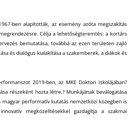
1967-ben alapították, az esemény azóta megszakítás
 megrendezésre. Célja a lehetőségteremtés: a kortárs
tervezés bemutatása, továbbá az ezen területen zajló
sa és dialógus kialakítása a szakemberek, a diákok és
performanszot 2019-ben, az MKE Doktori Iskolájában?
tása részeként hozta létre.? Munkájának beválogatása
rs magyar performatív kutatás nemzetközi közegben is
innovatív megközelítésekkel gazdagítja a szakmai