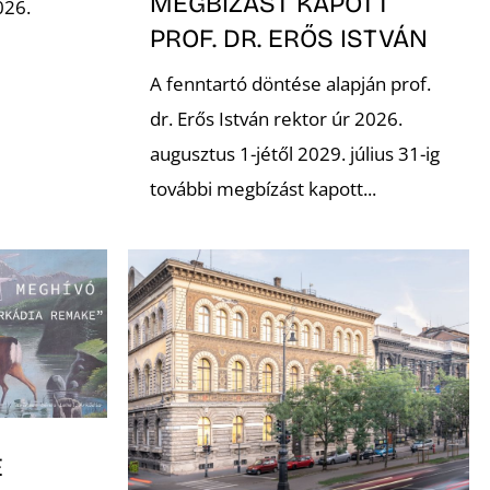
MEGBÍZÁST KAPOTT
026.
PROF. DR. ERŐS ISTVÁN
A fenntartó döntése alapján prof.
dr. Erős István rektor úr 2026.
augusztus 1-jétől 2029. július 31-ig
további megbízást kapott...
E