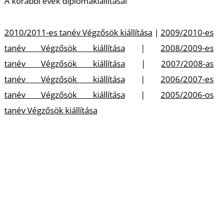
A korábbi évek diplomakiállításai
K
2010/2011-es tanév Végzősök kiállítása
|
2009/2010-es
tanév Végzősök kiállítása
|
2008/2009-es
tanév Végzősök kiállítása
|
2007/2008-as
tanév Végzősök kiállítása
|
2006/2007-es
tanév Végzősök kiállítása
|
2005/2006-os
tanév Végzősök kiállítása
Banner: Grafika Tanszék / Tervezőgrafikaszakirány,
T
Mayer Norbert III. évf.