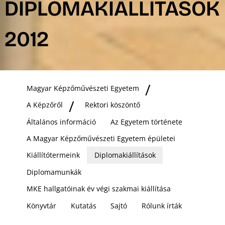
DIPLOMAKIÁLLÍTÁSOK
2012
Ő
Magyar Képzőművészeti Egyetem
A Képzőről
Rektori köszöntő
Általános információ
Az Egyetem története
A Magyar Képzőművészeti Egyetem épületei
Kiállítótermeink
Diplomakiállítások
Diplomamunkák
MKE hallgatóinak év végi szakmai kiállítása
Könyvtár
Kutatás
Sajtó
Rólunk írták