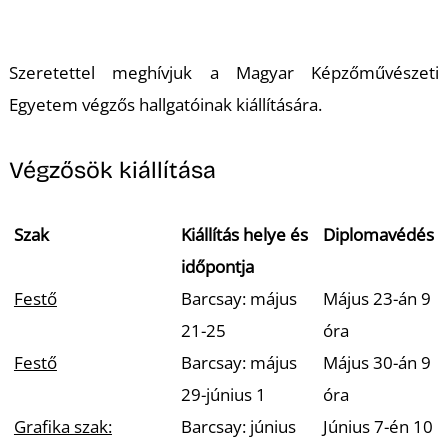
A
Szeretettel meghívjuk a Magyar Képzőművészeti
Egyetem végzős hallgatóinak kiállítására.
Végzősök kiállítása
N
Szak
Kiállítás helye és
Diplomavédés
időpontja
Festő
Barcsay: május
Május 23-án 9
21-25
óra
Festő
Barcsay: május
Május 30-án 9
29-június 1
óra
Grafika szak:
Barcsay: június
Június 7-én 10