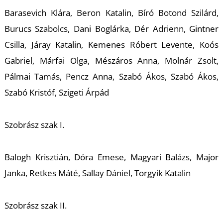
Barasevich Klára, Beron Katalin, Bíró Botond Szilárd,
Burucs Szabolcs, Dani Boglárka, Dér Adrienn, Gintner
Csilla, Járay Katalin, Kemenes Róbert Levente, Koós
Gabriel, Márfai Olga, Mészáros Anna, Molnár Zsolt,
Pálmai Tamás, Pencz Anna, Szabó Ákos, Szabó Ákos,
Szabó Kristóf, Szigeti Árpád
Szobrász szak I.
D
Balogh Krisztián, Dóra Emese, Magyari Balázs, Major
Janka, Retkes Máté, Sallay Dániel, Torgyik Katalin
Szobrász szak II.