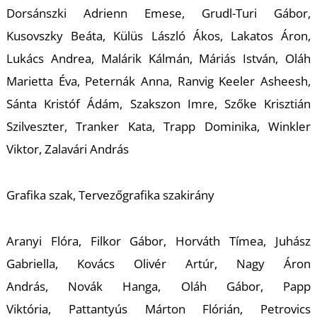
E
Dorsánszki Adrienn Emese, Grudl-Turi Gábor,
Kusovszky Beáta, Külüs László Ákos, Lakatos Áron,
Lukács Andrea, Malárik Kálmán, Máriás István, Oláh
Marietta Éva, Peternák Anna, Ranvig Keeler Asheesh,
Sánta Kristóf Ádám, Szakszon Imre, Szőke Krisztián
Szilveszter, Tranker Kata, Trapp Dominika, Winkler
Viktor, Zalavári András
K
Grafika szak, Tervezőgrafika szakirány
Aranyi Flóra, Filkor Gábor, Horváth Tímea, Juhász
Gabriella, Kovács Olivér Artúr, Nagy Áron
András, Novák Hanga, Oláh Gábor, Papp
Viktória, Pattantyús Márton Flórián, Petrovics