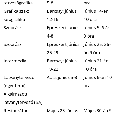
tervezőgrafika
5-8
óra
Grafika szak:
Barcsay: június
Június 14-én
S
képgrafika
12-16
10 óra
Szobrász
Epreskert június
Június 5, 6-án
4-8
9 óra
Szobrász
Epreskert június
Június 25, 26-
25-29
án 9 óra
Intermédia
Barcsay: június
Június 21-én
19-22
10 óra
Látványtervező
Aula: június 5-8
Június 6-án 10
(egyetemi)
,
óra
Alkalmazott
látványtervező (BA)
Restaurátor
Május 23-június
Május 30-án 9