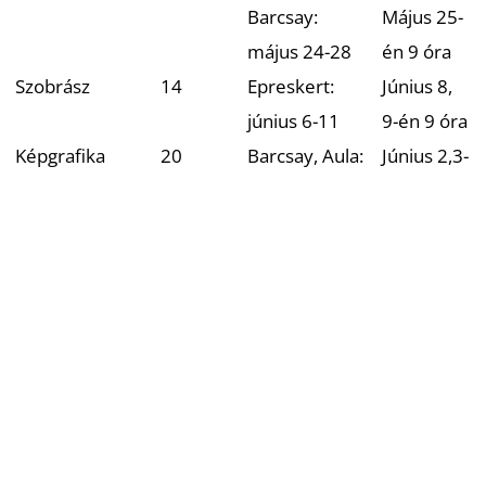
Barcsay:
Május 25-
május 24-28
én 9 óra
Szobrász
14
Epreskert:
Június 8,
június 6-11
9-én 9 óra
Képgrafika
20
Barcsay, Aula:
Június 2,3-
máj.3 - jún. 4
án 9 óra
Tergvezőgrafika
14
Barcsay:
Június 8-
június 7-11
án 9 óra
Látványtervező
5
Aula: június
Június 15-
13-18
én 9 óra
Intermédia
10
Barcsay:
Június16-
június 14-18
án 10 óra
Restaurátor
8
Május 19-
Május 31-
június 4
én 9 óra