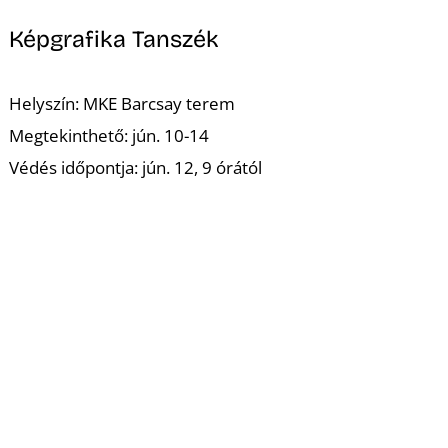
Képgrafika Tanszék
Helyszín: MKE Barcsay terem
Megtekinthető: jún. 10-14
Védés időpontja: jún. 12, 9 órától
Tervezőgrafika Tanszék
Helyszín: MKE Barcsay terem
Megtekinthető: jún. 17-21
Védés időpontja: jún. 18, 9 órától
A diploma védések mindenki számára nyitottan