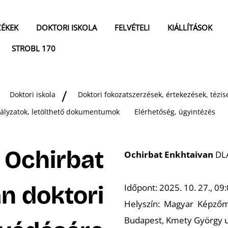
ZÉKEK
DOKTORI ISKOLA
FELVÉTELI
KIÁLLÍTÁSOK
STROBL 170
Doktori iskola
Doktori fokozatszerzések, értekezések, téz
bályzatok, letölthető dokumentumok
Elérhetőség, ügyintézés
 Ochirbat
Ochirbat Enkhtaivan
DLA
n doktori
Időpont: 2025. 10. 27., 09
Helyszín: Magyar Képzőmű
Budapest, Kmety György u.