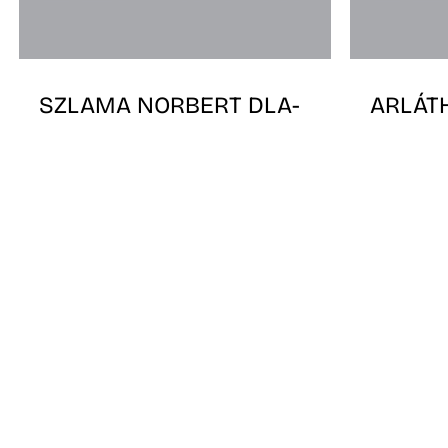
SZLAMA NORBERT DLA-
ARLÁTH
DOKTORJELÖLT DOKTORI
DOKTO
VÉDÉSE
VÉDÉS
Időpont: 2026.02.13., 10:00
Időpont: 
Helyszín: MKE, Doktori Iskola,
Helyszín: 
Feszty ház
Feszty há