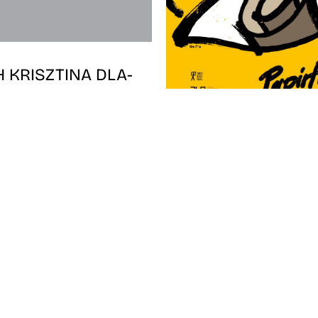
 KRISZTINA DLA-
RJELÖLT DOKTORI
E
MEGHÍVÓ TÓTH T
2026.02.05., 14:00 óra
DOKTORI VÉDÉSÉ
MKE, Doktori Iskola,
z
Időpont: 2026.01.22., 14
Helyszín: Lengyel Intézet