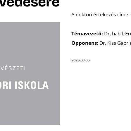
védésére
A doktori értekezés címe:
Témavezető:
Dr. habil. E
Opponens:
Dr. Kiss Gabri
2026.08.06.