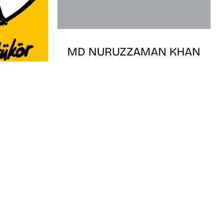
MD NURUZZAMAN KHAN
DLA-DOKTORJELÖLT
DOKTORI VÉDÉSE
AMÁS
Időpont: 2025. november 27.,
RE
13:30 óra
Helyszín: MKE, Doktori Iskola,
.00
Feszty ház