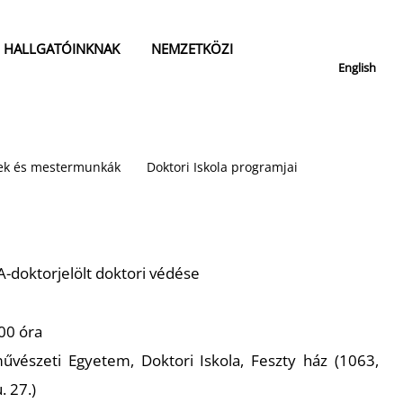
HALLGATÓINKNAK
NEMZETKÖZI
English
isek és mestermunkák
Doktori Iskola programjai
-doktorjelölt doktori védése
:00 óra
vészeti Egyetem, Doktori Iskola, Feszty ház (1063,
 27.)