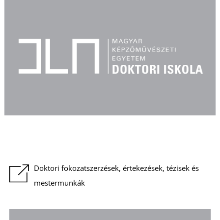
Á
L
Doktori fokozatszerzések, értekezések, tézisek és
mestermunkák