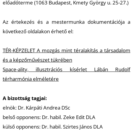
előadóterme (1063 Budapest, Kmety György u. 25-27.)
Az értekezés és a mestermunka dokumentációja a
következő oldalakon érhető el:
T
TÉR-KÉPZELET A mozgás mint téralakítás a társadalom
és a képzőművészet tükrében
Space-ality, illusztrációs kísérlet Lábán Rudolf
térharmónia elméletére
A bizottság tagjai:
elnök: Dr. Kárpáti Andrea DSc
belső opponens: Dr. habil. Zeke Edit DLA
külső opponens: Dr. habil. Szirtes János DLA