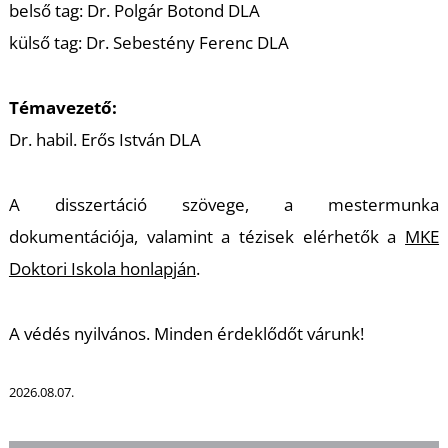
belső tag: Dr. Polgár Botond DLA
U
külső tag: Dr. Sebestény Ferenc DLA
Témavezető:
Dr. habil. Erős István DLA
A disszertáció szövege, a mestermunka
dokumentációja, valamint a tézisek elérhetők a
MKE
Doktori Iskola honlapján
.
A védés nyilvános. Minden érdeklődőt várunk!
2026.08.07.