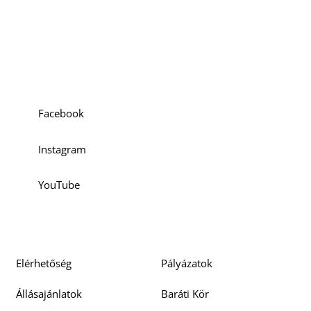
O
Szociális média
Facebook
Instagram
K
YouTube
Elérhetőség
Pályázatok
Állásajánlatok
Baráti Kör