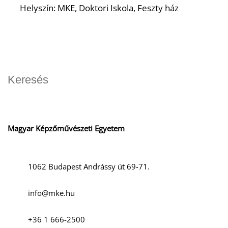
Helyszín: MKE, Doktori Iskola, Feszty ház
D
Magyar Képzőművészeti Egyetem
1062 Budapest Andrássy út 69-71.
info@mke.hu
+36 1 666-2500