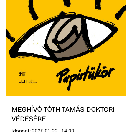
K
MEGHÍVÓ TÓTH TAMÁS DOKTORI
VÉDÉSÉRE
Időpont: 2026.01.22., 14.00