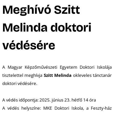
A
Meghívó Szitt
Melinda doktori
védésére
K
A Magyar Képzőművészeti Egyetem Doktori Iskolája
tisztelettel meghívja
Szitt Melinda
okleveles tánctanár
doktori védésére.
A védés időpontja: 2025. június 23. hétfő 14 óra
A védés helyszíne: MKE Doktori Iskola, a Feszty-ház