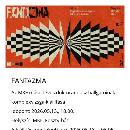
P
Z
FANTAZMA
Az MKE másodéves doktorandusz hallgatóinak
komplexvizsga-kiállítása
Időpont: 2026.05.13., 18.00.
Helyszín: MKE, Feszty-ház
A kiállítás megtekinthető: 2026.05.13. – 06.05.