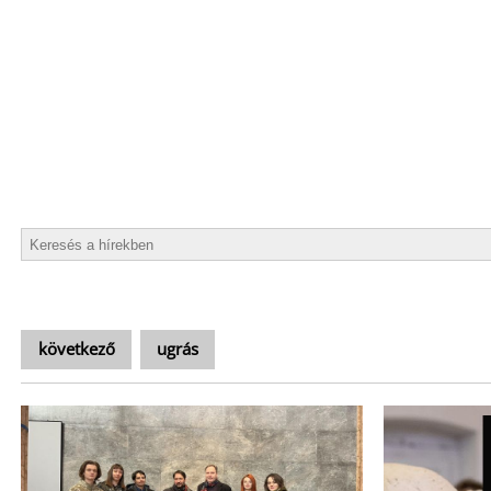
következő
ugrás