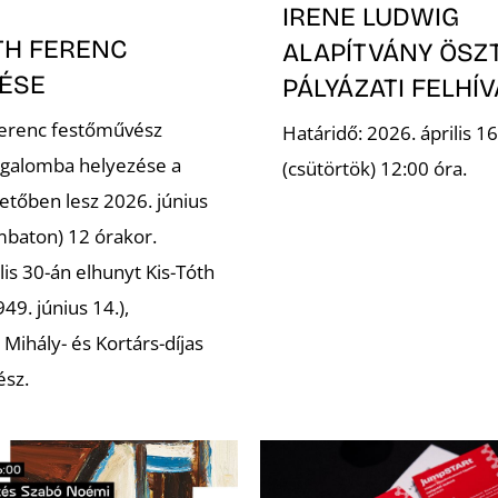
IRENE LUDWIG
TH FERENC
ALAPÍTVÁNY ÖSZ
ÉSE
PÁLYÁZATI FELHÍ
Ferenc festőművész
Határidő: 2026. április 16
galomba helyezése a
(csütörtök) 12:00 óra.
etőben lesz 2026. június
mbaton) 12 órakor.
lis 30-án elhunyt Kis-Tóth
49. június 14.),
Mihály- és Kortárs-díjas
ész.