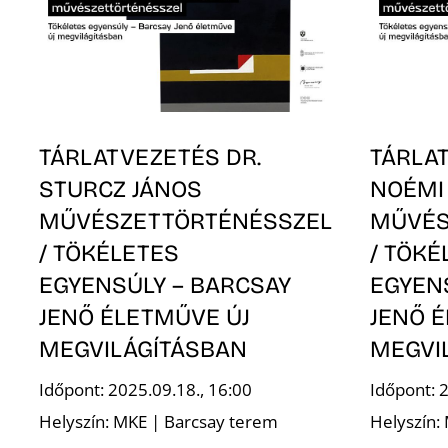
TÁRLATVEZETÉS DR.
TÁRLA
STURCZ JÁNOS
NOÉMI
MŰVÉSZETTÖRTÉNÉSSZEL
MŰVÉS
/ TÖKÉLETES
/ TÖKÉ
EGYENSÚLY – BARCSAY
EGYEN
JENŐ ÉLETMŰVE ÚJ
JENŐ 
MEGVILÁGÍTÁSBAN
MEGVI
Időpont: 2025.09.18., 16:00
Időpont: 
Helyszín: MKE | Barcsay terem
Helyszín: