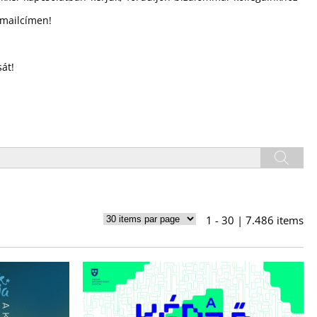
mailcímen!
át!
1 - 30 | 7.486 items