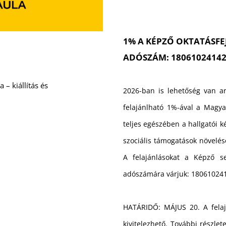
1% A KÉPZŐ OKTATÁSFE
ADÓSZÁM: 1806102414
 – kiállítás és
2026-ban is lehetőség van ar
felajánlható 1%-ával a Magy
teljes egészében a hallgatói k
szociális támogatások növelésé
A felajánlásokat a Képző se
adószámára várjuk: 18061024
HATÁRIDŐ: MÁJUS 20. A fela
kivitelezhető. További részle