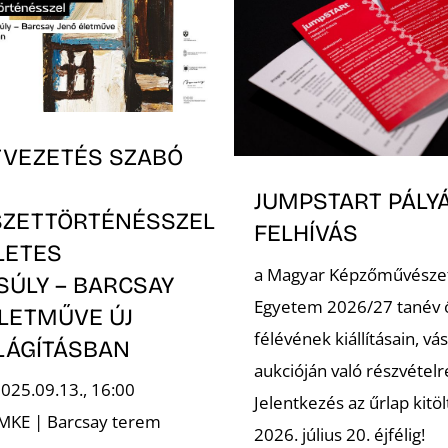
TVEZETÉS SZABÓ
JUMPSTART PÁLYÁ
ZETTÖRTÉNÉSSZEL
FELHÍVÁS
LETES
a Magyar Képzőművészet
SÚLY – BARCSAY
Egyetem 2026/27 tanév 
ÉLETMŰVE ÚJ
félévének kiállításain, vá
LÁGÍTÁSBAN
aukcióján való részvételr
2025.09.13., 16:00
Jelentkezés az űrlap kitö
 MKE | Barcsay terem
2026. július 20. éjfélig!