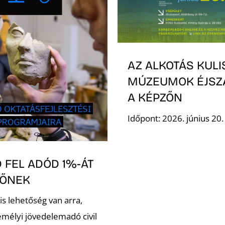
AZ ALKOTÁS KULI
MÚZEUMOK ÉJSZ
A KÉPZŐN
Időpont: 2026. június 20
 FEL ADÓD 1%-ÁT
ZŐNEK
is lehetőség van arra,
emélyi jövedelemadó civil