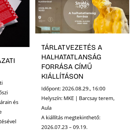
TÁRLATVEZETÉS A
HALHATATLANSÁG
ZATI
FORRÁSA CÍMŰ
KIÁLLÍTÁSON
i
Időpont: 2026.08.29., 16:00
őszi
Helyszín: MKE | Barcsay terem,
sárain és
Aula
e
A kiállítás megtekinthető:
ltésével
2026.07.23 – 09.19.