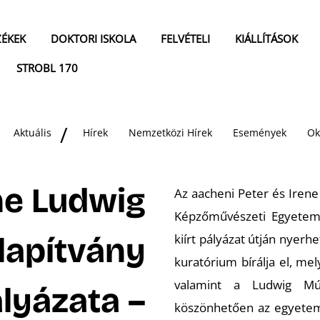
ZÉKEK
DOKTORI ISKOLA
FELVÉTELI
KIÁLLÍTÁSOK
STROBL 170
Aktuális
Hírek
Nemzetközi Hírek
Események
Ok
ne Ludwig
Az aacheni Peter és Iren
Képzőművészeti Egyetem
lapítvány
kiírt pályázat útján nyerh
kuratórium bírálja el, mel
valamint a Ludwig Múz
lyázata –
köszönhetően az egyetem 