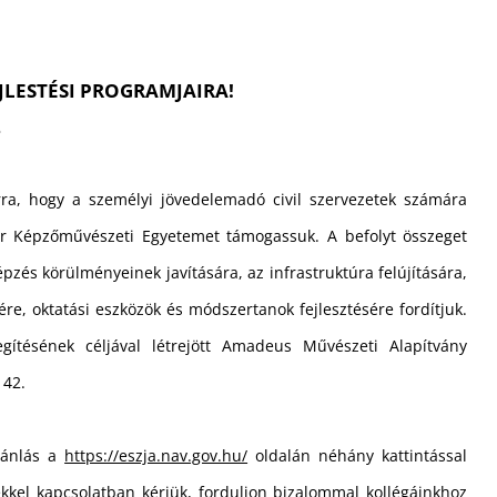
JLESTÉSI PROGRAMJAIRA!
2
ra, hogy a személyi jövedelemadó civil szervezetek számára
ar Képzőművészeti Egyetemet támogassuk. A befolyt összeget
épzés körülményeinek javítására, az infrastruktúra felújítására,
re, oktatási eszközök és módszertanok fejlesztésére fordítjuk.
gítésének céljával létrejött Amadeus Művészeti Alapítvány
142.
jánlás a
https://eszja.nav.gov.hu/
oldalán néhány kattintással
tekkel kapcsolatban kérjük, forduljon bizalommal kollégáinkhoz