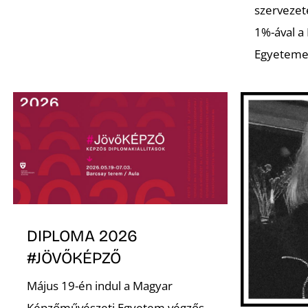
szervezet
1%-ával a
Egyeteme
DIPLOMA 2026
#JÖVŐKÉPZŐ
Május 19-én indul a Magyar
Képzőművészeti Egyetem végzős