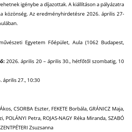
etnek igénybe a díjazottak. A kiállításon a pályázatra
 a közönség. Az eredményhirdetésre 2026. április 27-
Aulában.
űvészeti Egyetem Főépület, Aula (1062 Budapest,
tő:
2026. április 20 – április 30., hétfőtől szombatig, 10
 április 27., 10:30
Ákos, CSORBA Eszter, FEKETE Borbála, GRÁNICZ Maja,
i, POLÁNYI Petra, ROJAS-NAGY Réka Miranda, SZABÓ
 SZENTPÉTERI Zsuzsanna