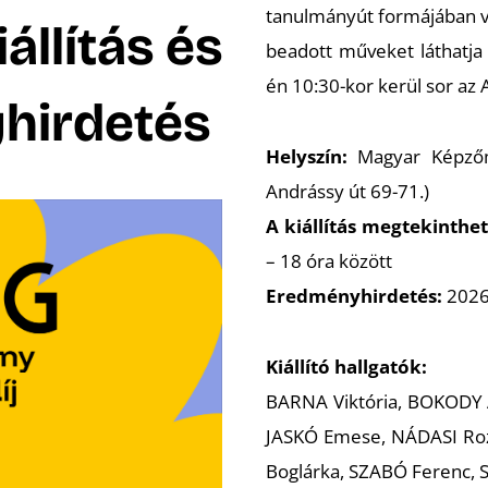
tanulmányút formájában veh
iállítás és
beadott műveket láthatja
én 10:30-kor kerül sor az 
hirdetés
Helyszín:
Magyar Képzőm
Andrássy út 69-71.)
A kiállítás megtekinthe
– 18 óra között
Eredményhirdetés:
2026.
Kiállító hallgatók:
BARNA Viktória, BOKODY 
JASKÓ Emese, NÁDASI Roz
Boglárka, SZABÓ Ferenc,