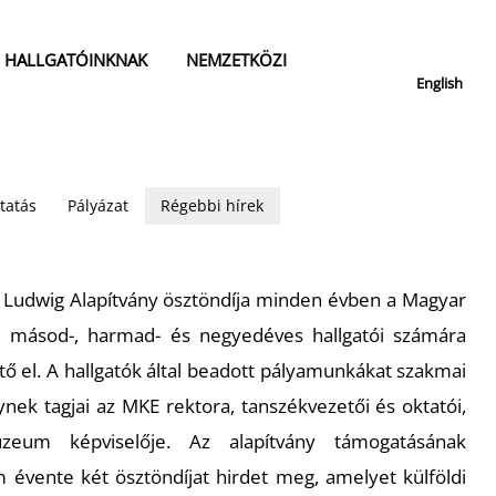
HALLGATÓINKNAK
NEMZETKÖZI
English
tatás
Pályázat
Régebbi hírek
e Ludwig Alapítvány ösztöndíja minden évben a Magyar
 másod-, harmad- és negyedéves hallgatói számára
ető el. A hallgatók által beadott pályamunkákat szakmai
ynek tagjai az MKE rektora, tanszékvezetői és oktatói,
eum képviselője. Az alapítvány támogatásának
évente két ösztöndíjat hirdet meg, amelyet külföldi