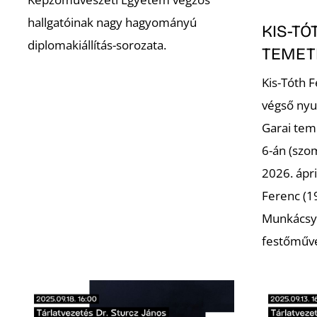
hallgatóinak nagy hagyományú
KIS-TÓ
diplomakiállítás-sorozata.
TEMET
Kis-Tóth 
végső nyu
Garai tem
6-án (szo
2026. ápri
Ferenc (19
Munkácsy 
festőműv