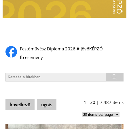
L
Festőművész Diploma 2026 # JövőKÉPZŐ
fb esemény
1 - 30 | 7.487 items
következő
ugrás