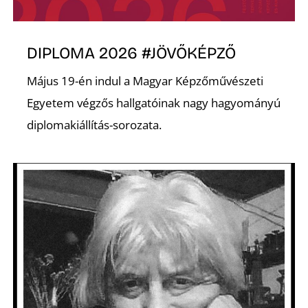
K
DIPLOMA 2026 #JÖVŐKÉPZŐ
Május 19-én indul a Magyar Képzőművészeti
Egyetem végzős hallgatóinak nagy hagyományú
diplomakiállítás-sorozata.