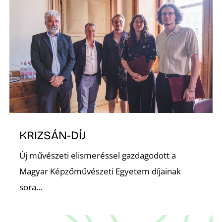
Z
KRIZSÁN-DÍJ
Új művészeti elismeréssel gazdagodott a
Magyar Képzőművészeti Egyetem díjainak
sora...