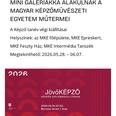
A
MINI GALÉRIÁKKÁ ALAKULNAK A
MAGYAR KÉPZŐMŰVÉSZETI
EGYETEM MŰTERMEI
A Képző tanév végi kiállításai
Helyszínek: az MKE főépülete, MKE Epreskert,
MKE Feszty Ház, MKE Intermédia Tanszék
Megtekinthető: 2026.05.28. – 06.07.