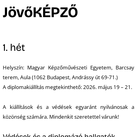
A
JövőKÉPZŐ
1. hét
Helyszín: Magyar Képzőművészeti Egyetem, Barcsay
terem, Aula (1062 Budapest, Andrássy út 69-71.)
A diplomakiállítás megtekinthető: 2026. május 19 – 21.
A kiállítások és a védések egyaránt nyilvánosak a
közönség számára. Mindenkit szeretettel várunk!
Védések és a diplomázó hallgatók