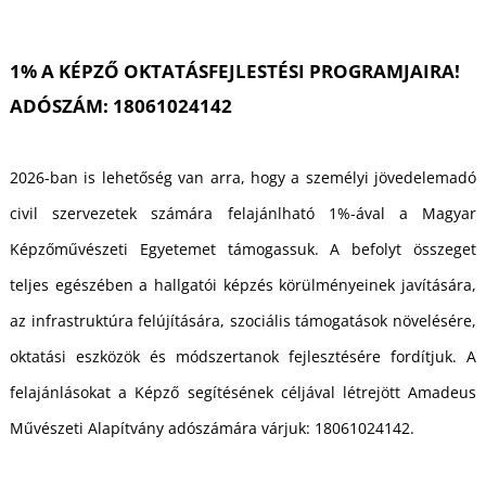
T
1% A KÉPZŐ OKTATÁSFEJLESTÉSI PROGRAMJAIRA!
ADÓSZÁM: 18061024142
2026-ban is lehetőség van arra, hogy a személyi jövedelemadó
civil szervezetek számára felajánlható 1%-ával a Magyar
Képzőművészeti Egyetemet támogassuk. A befolyt összeget
teljes egészében a hallgatói képzés körülményeinek javítására,
az infrastruktúra felújítására, szociális támogatások növelésére,
oktatási eszközök és módszertanok fejlesztésére fordítjuk. A
felajánlásokat a Képző segítésének céljával létrejött Amadeus
Művészeti Alapítvány adószámára várjuk: 18061024142.