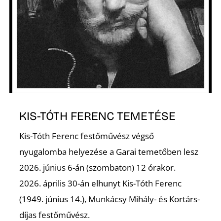
É
P
KIS-TÓTH FERENC TEMETÉSE
Kis-Tóth Ferenc festőművész végső
nyugalomba helyezése a Garai temetőben lesz
2026. június 6-án (szombaton) 12 órakor.
2026. április 30-án elhunyt Kis-Tóth Ferenc
(1949. június 14.), Munkácsy Mihály- és Kortárs-
díjas festőművész.