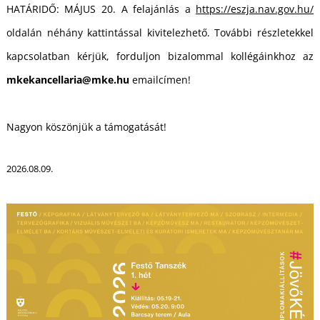
U
HATÁRIDŐ: MÁJUS 20. A felajánlás a
https://eszja.nav.gov.hu/
oldalán néhány kattintással kivitelezhető. További részletekkel
kapcsolatban kérjük, forduljon bizalommal kollégáinkhoz az
mkekancellaria@mke.hu
emailcímen!
Nagyon köszönjük a támogatását!
Á
2026.08.09.