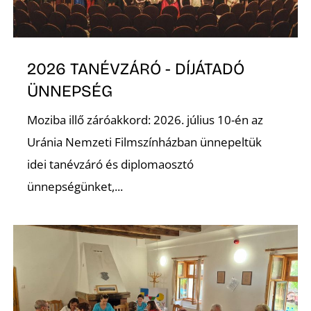
E
2026 TANÉVZÁRÓ - DÍJÁTADÓ
ÜNNEPSÉG
Moziba illő záróakkord: 2026. július 10-én az
Uránia Nemzeti Filmszínházban ünnepeltük
idei tanévzáró és diplomaosztó
K
ünnepségünket,...