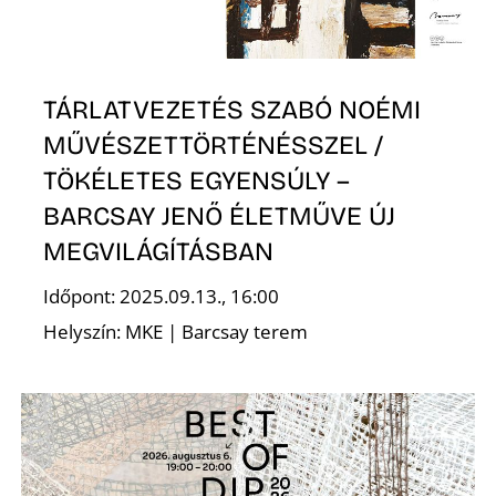
L
TÁRLATVEZETÉS SZABÓ NOÉMI
MŰVÉSZETTÖRTÉNÉSSZEL /
TÖKÉLETES EGYENSÚLY –
BARCSAY JENŐ ÉLETMŰVE ÚJ
MEGVILÁGÍTÁSBAN
Időpont: 2025.09.13., 16:00
Helyszín: MKE | Barcsay terem