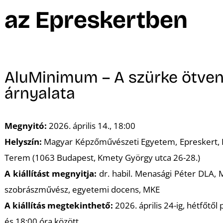
A
az Epreskertben
AluMinimum – A szürke ötve
árnyalata
Megnyitó:
2026. április 14., 18:00
Helyszín:
Magyar Képzőművészeti Egyetem, Epreskert, 
Terem (1063 Budapest, Kmety György utca 26-28.)
A kiállítást megnyitja:
dr. habil. Menasági Péter DLA, 
szobrászművész, egyetemi docens, MKE
A kiállítás megtekinthető:
2026. április 24-ig, hétfőtől
és 18:00 óra között