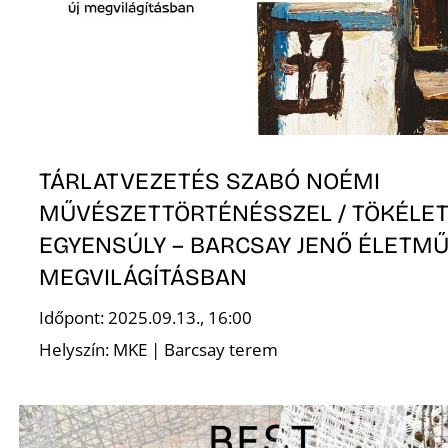
T
TÁRLATVEZETÉS SZABÓ NOÉMI
MŰVÉSZETTÖRTÉNÉSSZEL / TÖKÉLE
A
EGYENSÚLY – BARCSAY JENŐ ÉLETMŰ
MEGVILÁGÍTÁSBAN
Időpont: 2025.09.13., 16:00
Helyszín: MKE | Barcsay terem