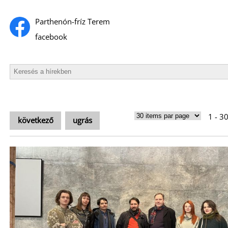
Parthenón-fríz Terem
facebook
1 - 3
következő
ugrás