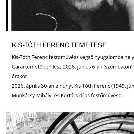
R
KIS-TÓTH FERENC TEMETÉSE
Kis-Tóth Ferenc festőművész végső nyugalomba hel
Garai temetőben lesz 2026. június 6-án (szombaton)
órakor.
2026. április 30-án elhunyt Kis-Tóth Ferenc (1949. jún
Munkácsy Mihály- és Kortárs-díjas festőművész.