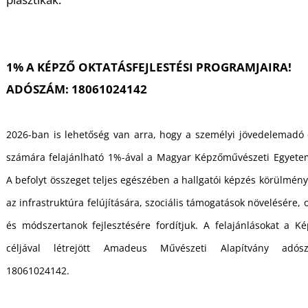
1% A KÉPZŐ OKTATÁSFEJLESTÉSI PROGRAMJAIRA!
ADÓSZÁM: 18061024142
L
2026-ban is lehetőség van arra, hogy a személyi jövedelemadó c
számára felajánlható 1%-ával a Magyar Képzőművészeti Egyete
A befolyt összeget teljes egészében a hallgatói képzés körülmény
az infrastruktúra felújítására, szociális támogatások növelésére, 
és módszertanok fejlesztésére fordítjuk. A felajánlásokat a K
céljával létrejött Amadeus Művészeti Alapítvány adós
18061024142.