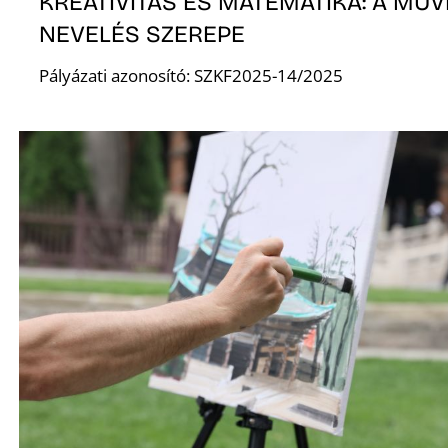
KREATIVITÁS ÉS MATEMATIKA: A MŰV
NEVELÉS SZEREPE
K
Pályázati azonosító: SZKF2025-14/2025