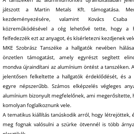
U
játszott a Martin Metals Kft. támogatása. Me
kezdeményezésére, valamint Kovács Csaba 
közreműködésével a cég lehetővé tette, hogy a ha
felfedezzék ezt az anyagot, és kísérletezni kezdjenek vel
MKE Szobrász Tanszéke a hallgatók nevében hálása
önzetlen támogatást, amely egyrészt segített elind
Á
mondva újraindítani az alumínium öntést a tanszéken. 
jelentősen felkeltette a hallgatók érdeklődését, és a
egyre népszerűbb. Számos elképzelés végleges any
alumínium bizonyult megfelelőnek, ami megerősítette,
komolyan foglalkoznunk vele.
A tematikus kiállítás tanúskodik arról, hogy létrejöttek, 
meg fognak valósulni a szürke ötvennél is több árnya
plasztikák.