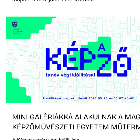
É
P
MINI GALÉRIÁKKÁ ALAKULNAK A MA
KÉPZŐMŰVÉSZETI EGYETEM MŰTERM
A Képző tanév végi kiállításai