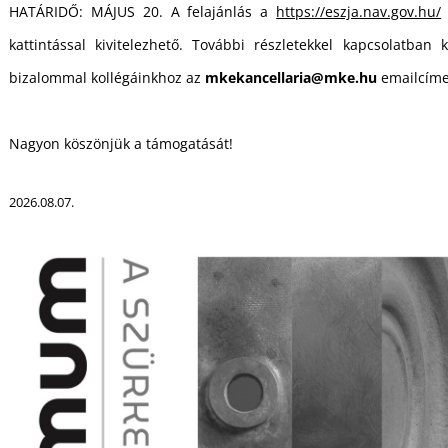
HATÁRIDŐ: MÁJUS 20. A felajánlás a
https://eszja.nav.gov.hu/
kattintással kivitelezhető. További részletekkel kapcsolatban k
bizalommal kollégáinkhoz az
mkekancellaria@mke.hu
emailcíme
Nagyon köszönjük a támogatását!
2026.08.07.