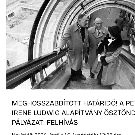
Ő
MEGHOSSZABBÍTOTT HATÁRIDŐ! A PE
IRENE LUDWIG ALAPÍTVÁNY ÖSZTÖND
PÁLYÁZATI FELHÍVÁS
Határidő: 2026. április 16. (csütörtök) 12:00 óra.