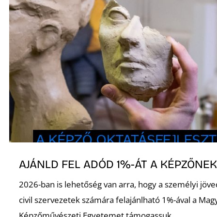
A
AJÁNLD FEL ADÓD 1%-ÁT A KÉPZŐNE
2026-ban is lehetőség van arra, hogy a személyi jö
civil szervezetek számára felajánlható 1%-ával a Mag
Képzőművészeti Egyetemet támogassuk.