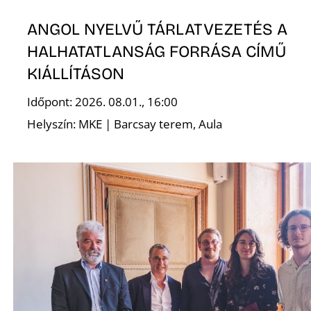
E
ANGOL NYELVŰ TÁRLATVEZETÉS A
HALHATATLANSÁG FORRÁSA CÍMŰ
KIÁLLÍTÁSON
Időpont: 2026. 08.01., 16:00
Helyszín: MKE | Barcsay terem, Aula
K