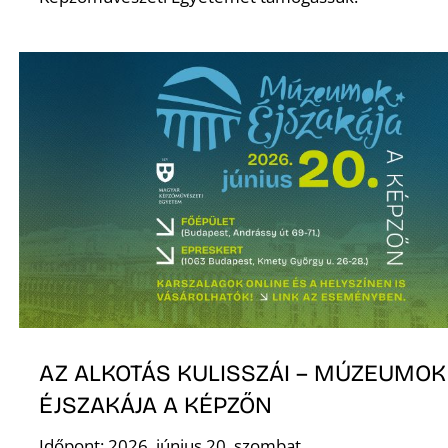
K
AZ ALKOTÁS KULISSZÁI – MÚZEUMOK
ÉJSZAKÁJA A KÉPZŐN
Időpont: 2026. június 20. szombat