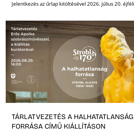
Jelentkezés az űrlap kitöltésével 2026. július 20. éjféli
Z
TÁRLATVEZETÉS A HALHATATLANSÁG
FORRÁSA CÍMŰ KIÁLLÍTÁSON