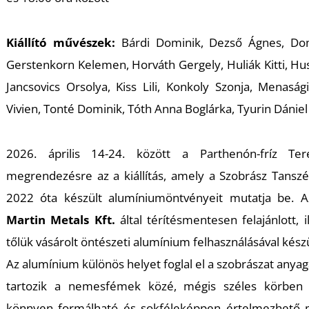
K
Kiállító művészek:
Bárdi Dominik, Dezső Ágnes, Dom
Gerstenkorn Kelemen, Horváth Gergely, Huliák Kitti, H
Jancsovics Orsolya, Kiss Lili, Konkoly Szonja, Menaság
Vivien, Tonté Dominik, Tóth Anna Boglárka, Tyurin Dániel
2026. április 14-24. között a Parthenón-fríz Te
megrendezésre az a kiállítás, amely a Szobrász Tanszé
2022 óta készült alumíniumöntvényeit mutatja be. A
Martin Metals Kft.
által térítésmentesen felajánlott, 
tőlük vásárolt öntészeti alumínium felhasználásával kész
Az alumínium különös helyet foglal el a szobrászat anyag
tartozik a nemesfémek közé, mégis széles körben 
könnyen formálható és sokféleképpen értelmezhető ma