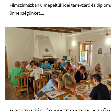
Filmszínházban ünnepeltük idei tanévzáró és diplom
ünnepségünket,...
O