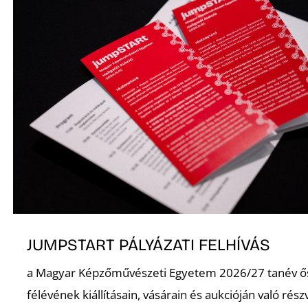
S
JUMPSTART PÁLYÁZATI FELHÍVÁS
a Magyar Képzőművészeti Egyetem 2026/27 tanév ő
félévének kiállításain, vásárain és aukcióján való rész