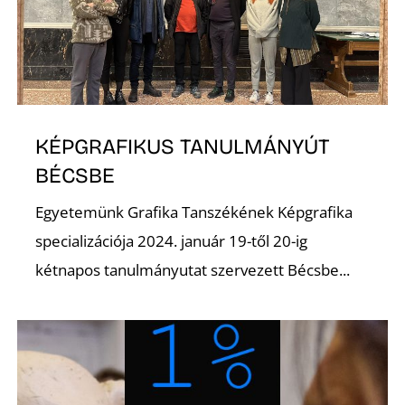
U
KÉPGRAFIKUS TANULMÁNYÚT
BÉCSBE
Á
Egyetemünk Grafika Tanszékének Képgrafika
specializációja 2024. január 19-től 20-ig
kétnapos tanulmányutat szervezett Bécsbe...