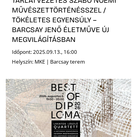
TÁRLATVEZETÉS SZABÓ NOÉMI
MŰVÉSZETTÖRTÉNÉSSZEL /
R
TÖKÉLETES EGYENSÚLY –
BARCSAY JENŐ ÉLETMŰVE ÚJ
MEGVILÁGÍTÁSBAN
Időpont: 2025.09.13., 16:00
Helyszín: MKE | Barcsay terem