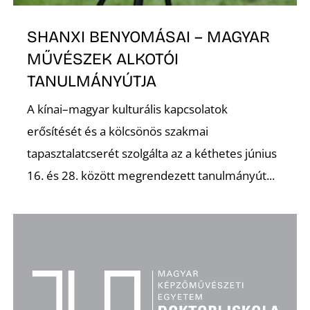
E
SHANXI BENYOMÁSAI – MAGYAR
MŰVÉSZEK ALKOTÓI
TANULMÁNYÚTJA
A kínai–magyar kulturális kapcsolatok
erősítését és a kölcsönös szakmai
tapasztalatcserét szolgálta az a kéthetes június
16. és 28. között megrendezett tanulmányút...
K