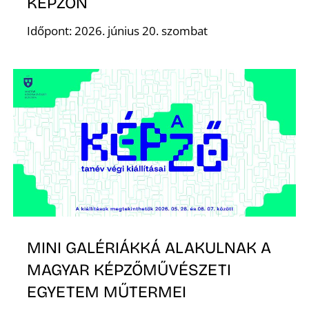
KÉPZŐN
S
Időpont: 2026. június 20. szombat
MINI GALÉRIÁKKÁ ALAKULNAK A
MAGYAR KÉPZŐMŰVÉSZETI
EGYETEM MŰTERMEI