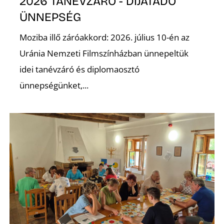
É
2026 TANÉVZÁRÓ - DÍJÁTADÓ
ÜNNEPSÉG
Moziba illő záróakkord: 2026. július 10-én az
Uránia Nemzeti Filmszínházban ünnepeltük
idei tanévzáró és diplomaosztó
ünnepségünket,...