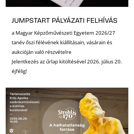
L
JUMPSTART PÁLYÁZATI FELHÍVÁS
a Magyar Képzőművészeti Egyetem 2026/27
tanév őszi félévének kiállításain, vásárain és
aukcióján való részvételre
Jelentkezés az űrlap kitöltésével 2026. július 20.
éjfélig!