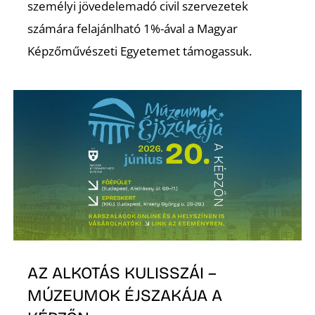
személyi jövedelemadó civil szervezetek
számára felajánlható 1%-ával a Magyar
Képzőművészeti Egyetemet támogassuk.
I
AZ ALKOTÁS KULISSZÁI –
MÚZEUMOK ÉJSZAKÁJA A