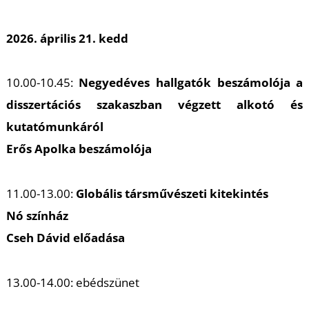
A
2026. április 21. kedd
10.00-10.45:
Negyedéves hallgatók beszámolója a
disszertációs szakaszban végzett alkotó és
kutatómunkáról
Erős Apolka beszámolója
11.00-13.00:
Globális társművészeti kitekintés
Nó színház
Cseh Dávid előadása
13.00-14.00: ebédszünet