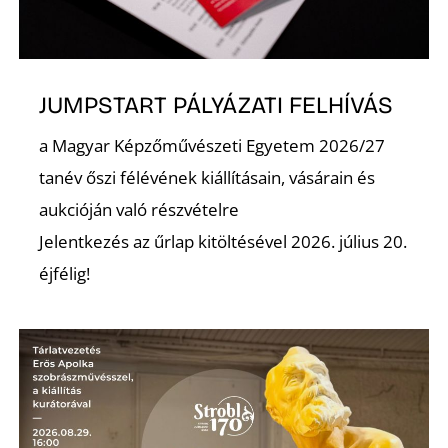
L
JUMPSTART PÁLYÁZATI FELHÍVÁS
a Magyar Képzőművészeti Egyetem 2026/27
tanév őszi félévének kiállításain, vásárain és
aukcióján való részvételre
Jelentkezés az űrlap kitöltésével 2026. július 20.
éjfélig!