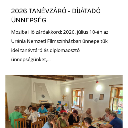
É
2026 TANÉVZÁRÓ - DÍJÁTADÓ
ÜNNEPSÉG
Moziba illő záróakkord: 2026. július 10-én az
Uránia Nemzeti Filmszínházban ünnepeltük
idei tanévzáró és diplomaosztó
ünnepségünket,...