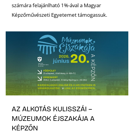
számára felajánlható 1%-ával a Magyar
S
Képzőművészeti Egyetemet támogassuk.
AZ ALKOTÁS KULISSZÁI –
MÚZEUMOK ÉJSZAKÁJA A
KÉPZŐN