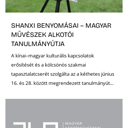
E
SHANXI BENYOMÁSAI – MAGYAR
MŰVÉSZEK ALKOTÓI
TANULMÁNYÚTJA
A kínai–magyar kulturális kapcsolatok
erősítését és a kölcsönös szakmai
tapasztalatcserét szolgálta az a kéthetes június
K
16. és 28. között megrendezett tanulmányút...