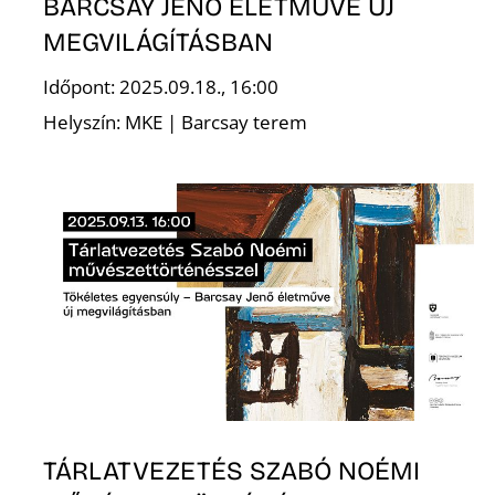
BARCSAY JENŐ ÉLETMŰVE ÚJ
MEGVILÁGÍTÁSBAN
R
Időpont: 2025.09.18., 16:00
Helyszín: MKE | Barcsay terem
TÁRLATVEZETÉS SZABÓ NOÉMI