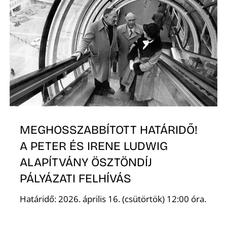
É
P
MEGHOSSZABBÍTOTT HATÁRIDŐ!
A PETER ÉS IRENE LUDWIG
ALAPÍTVÁNY ÖSZTÖNDÍJ
PÁLYÁZATI FELHÍVÁS
Határidő: 2026. április 16. (csütörtök) 12:00 óra.