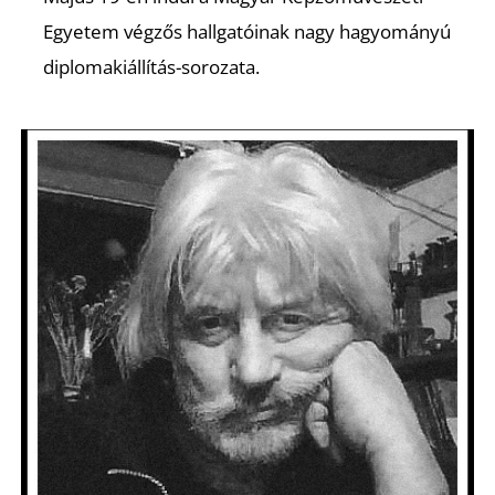
A
Egyetem végzős hallgatóinak nagy hagyományú
diplomakiállítás-sorozata.