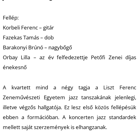
K
Fellép:
Korbeli Ferenc – gitár
Fazekas Tamás – dob
Barakonyi Brúnó – nagybőgő
Orbay Lilla – az év felfedezettje Petőfi Zenei díjas
énekesnő
A kvartett mind a négy tagja a Liszt Ferenc
Zeneművészeti Egyetem jazz tanszakának jelenlegi,
illetve végzős hallgatója. Ez lesz első közös fellépésük
ebben a formációban. A koncerten jazz standardek
mellett saját szerzemények is elhangzanak.