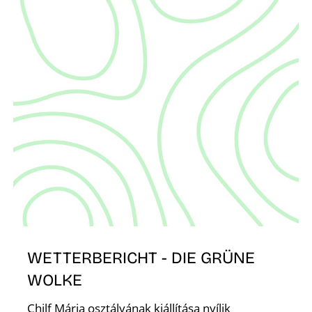
S
WETTERBERICHT - DIE GRÜNE
WOLKE
Chilf Mária osztályának kiállítása nyílik