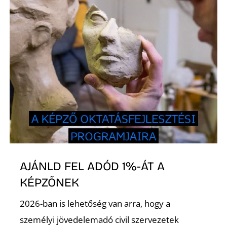
I
AJÁNLD FEL ADÓD 1%-ÁT A
KÉPZŐNEK
2026-ban is lehetőség van arra, hogy a
személyi jövedelemadó civil szervezetek