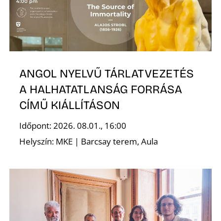
T
ANGOL NYELVŰ TÁRLATVEZETÉS
A HALHATATLANSÁG FORRÁSA
CÍMŰ KIÁLLÍTÁSON
A
Időpont: 2026. 08.01., 16:00
Helyszín: MKE | Barcsay terem, Aula