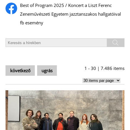
U
Best of Program 2025 / Koncert a Liszt Ferenc
Zeneművészeti Egyetem jazztanszakos hallgatóival
fb esemény
Á
1 - 30 | 7.486 items
következő
ugrás