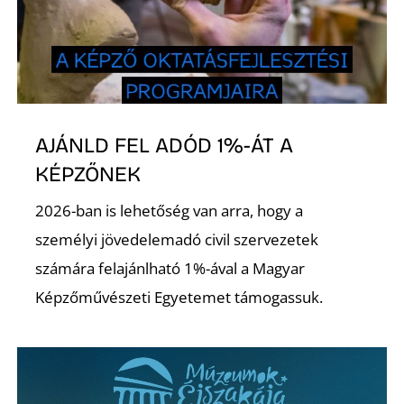
I
AJÁNLD FEL ADÓD 1%-ÁT A
KÉPZŐNEK
2026-ban is lehetőség van arra, hogy a
személyi jövedelemadó civil szervezetek
számára felajánlható 1%-ával a Magyar
Képzőművészeti Egyetemet támogassuk.