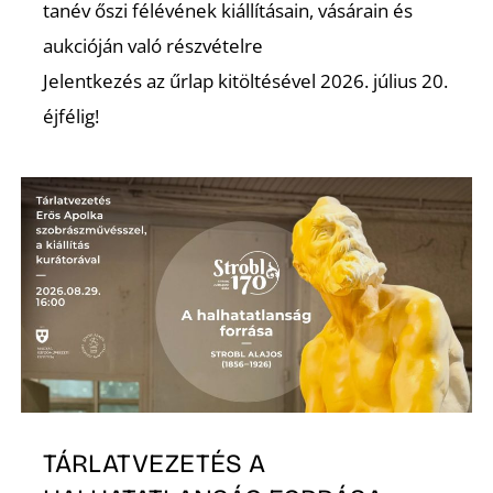
L
tanév őszi félévének kiállításain, vásárain és
aukcióján való részvételre
Jelentkezés az űrlap kitöltésével 2026. július 20.
éjfélig!
TÁRLATVEZETÉS A