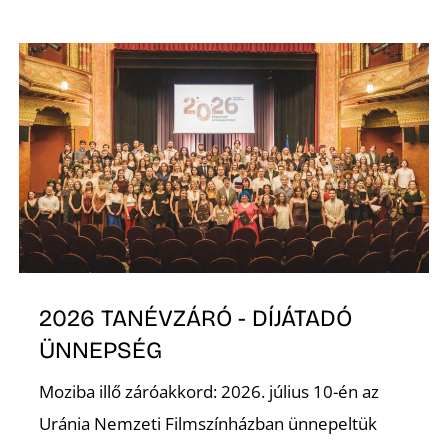
Z
2026 TANÉVZÁRÓ - DÍJÁTADÓ
ÜNNEPSÉG
Moziba illő záróakkord: 2026. július 10-én az
Uránia Nemzeti Filmszínházban ünnepeltük