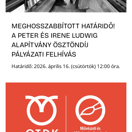
É
MEGHOSSZABBÍTOTT HATÁRIDŐ!
A PETER ÉS IRENE LUDWIG
ALAPÍTVÁNY ÖSZTÖNDÍJ
PÁLYÁZATI FELHÍVÁS
P
Határidő: 2026. április 16. (csütörtök) 12:00 óra.