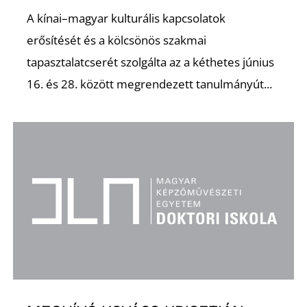
E
A kínai–magyar kulturális kapcsolatok
erősítését és a kölcsönös szakmai
tapasztalatcserét szolgálta az a kéthetes június
16. és 28. között megrendezett tanulmányút...
K