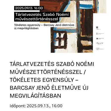
R
TÁRLATVEZETÉS SZABÓ NOÉMI
MŰVÉSZETTÖRTÉNÉSSZEL /
TÖKÉLETES EGYENSÚLY –
BARCSAY JENŐ ÉLETMŰVE ÚJ
MEGVILÁGÍTÁSBAN
Időpont: 2025.09.13., 16:00