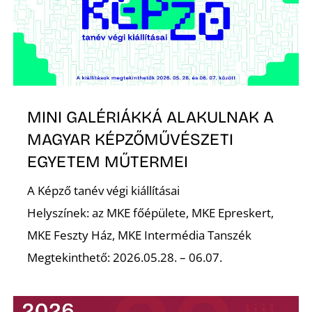
MINI GALÉRIÁKKÁ ALAKULNAK A
MAGYAR KÉPZŐMŰVÉSZETI
EGYETEM MŰTERMEI
A Képző tanév végi kiállításai
Helyszínek: az MKE főépülete, MKE Epreskert,
MKE Feszty Ház, MKE Intermédia Tanszék
Megtekinthető: 2026.05.28. – 06.07.