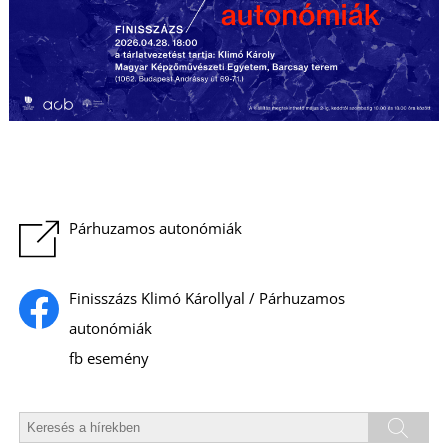
T
Párhuzamos autonómiák
Finisszázs Klimó Károllyal / Párhuzamos
autonómiák
fb esemény