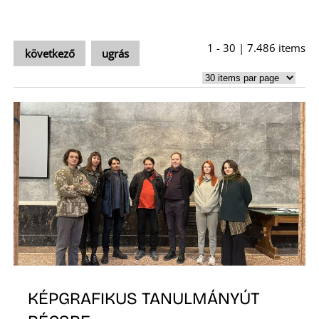
U
1 - 30 | 7.486 items
következő
ugrás
Á
KÉPGRAFIKUS TANULMÁNYÚT