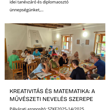
É
idei tanévzáró és diplomaosztó
ünnepségünket,...
KREATIVITÁS ÉS MATEMATIKA: A
MŰVÉSZETI NEVELÉS SZEREPE
Pályázati azonosító: SZKF2025-14/2025