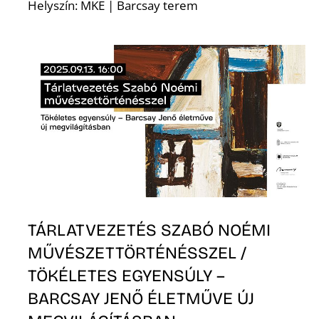
T
Helyszín: MKE | Barcsay terem
A
TÁRLATVEZETÉS SZABÓ NOÉMI
MŰVÉSZETTÖRTÉNÉSSZEL /
TÖKÉLETES EGYENSÚLY –
BARCSAY JENŐ ÉLETMŰVE ÚJ