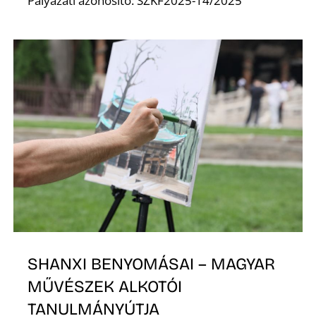
Pályázati azonosító: SZKF2025-14/2025
K
SHANXI BENYOMÁSAI – MAGYAR
MŰVÉSZEK ALKOTÓI
TANULMÁNYÚTJA