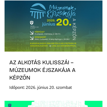
É
P
AZ ALKOTÁS KULISSZÁI –
MÚZEUMOK ÉJSZAKÁJA A
KÉPZŐN
Időpont: 2026. június 20. szombat