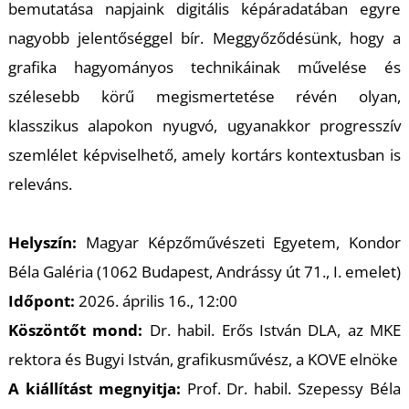
T
bemutatása napjaink digitális képáradatában egyre
nagyobb jelentőséggel bír. Meggyőződésünk, hogy a
grafika hagyományos technikáinak művelése és
szélesebb körű megismertetése révén olyan,
klasszikus alapokon nyugvó, ugyanakkor progresszív
szemlélet képviselhető, amely kortárs kontextusban is
releváns.
Helyszín:
Magyar Képzőművészeti Egyetem, Kondor
Béla Galéria (1062 Budapest, Andrássy út 71., I. emelet)
Időpont:
2026. április 16., 12:00
Köszöntőt mond:
Dr. habil. Erős István DLA, az MKE
rektora és Bugyi István, grafikusművész, a KOVE elnöke
A kiállítást megnyitja:
Prof. Dr. habil. Szepessy Béla