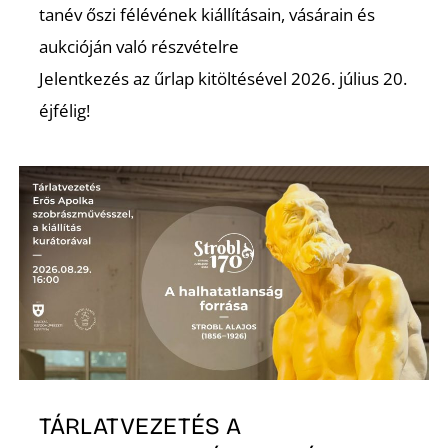
tanév őszi félévének kiállításain, vásárain és
aukcióján való részvételre
Z
Jelentkezés az űrlap kitöltésével 2026. július 20.
éjfélig!
TÁRLATVEZETÉS A