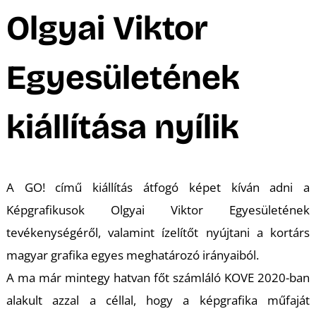
A
Olgyai Viktor
Egyesületének
kiállítása nyílik
A GO! című
kiállítás átfogó képet kíván adni a
Képgrafikusok Olgyai Viktor Egyesületének
tevékenységéről, valamint ízelítőt nyújtani a kortárs
magyar grafika egyes meghatározó irányaiból.
A ma már mintegy hatvan főt számláló KOVE 2020-ban
alakult azzal a céllal, hogy a képgrafika műfaját