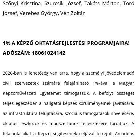
Szőnyi Krisztina, Szurcsik József, Takáts Márton, Toró
József, Verebes György, Vén Zoltán
1% A KÉPZŐ OKTATÁSFEJLESTÉSI PROGRAMJAIRA!
L
ADÓSZÁM: 18061024142
2026-ban is lehetőség van arra, hogy a személyi jövedelemadó
civil szervezetek számára felajánlható 1%-ával a Magyar
Képzőművészeti Egyetemet támogassuk. A befolyt összeget
teljes egészében a hallgatói képzés körülményeinek javítására,
az infrastruktúra felújítására, szociális támogatások növelésére,
oktatási eszközök és módszertanok fejlesztésére fordítjuk. A
felajánlásokat a Képző segítésének céljával létrejött Amadeus