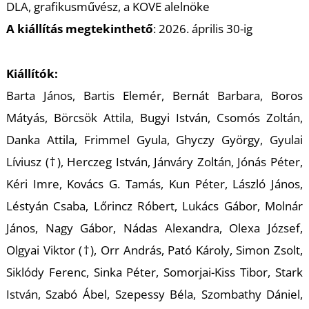
U
DLA, grafikusművész, a KOVE alelnöke
A kiállítás megtekinthető
: 2026. április 30-ig
Kiállítók:
Barta János, Bartis Elemér, Bernát Barbara, Boros
Mátyás, Börcsök Attila, Bugyi István, Csomós Zoltán,
Danka Attila, Frimmel Gyula, Ghyczy György, Gyulai
Á
Líviusz (†), Herczeg István, Jánváry Zoltán, Jónás Péter,
Kéri Imre, Kovács G. Tamás, Kun Péter, László János,
Léstyán Csaba, Lőrincz Róbert, Lukács Gábor, Molnár
János, Nagy Gábor, Nádas Alexandra, Olexa József,
Olgyai Viktor (†), Orr András, Pató Károly, Simon Zsolt,
Siklódy Ferenc, Sinka Péter, Somorjai-Kiss Tibor, Stark
István, Szabó Ábel, Szepessy Béla, Szombathy Dániel,