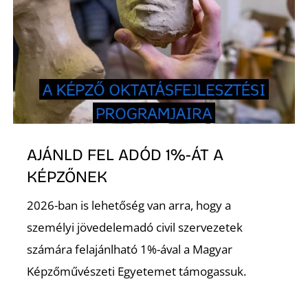
K
AJÁNLD FEL ADÓD 1%-ÁT A
KÉPZŐNEK
2026-ban is lehetőség van arra, hogy a
személyi jövedelemadó civil szervezetek
számára felajánlható 1%-ával a Magyar
Képzőművészeti Egyetemet támogassuk.