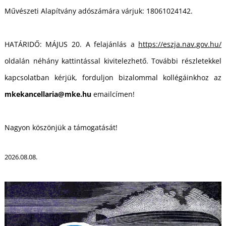
Művészeti Alapítvány adószámára várjuk: 18061024142.
HATÁRIDŐ: MÁJUS 20. A felajánlás a
https://eszja.nav.gov.hu/
I
oldalán néhány kattintással kivitelezhető. További részletekkel
kapcsolatban kérjük, forduljon bizalommal kollégáinkhoz az
mkekancellaria@mke.hu
emailcímen!
Nagyon köszönjük a támogatását!
2026.08.08.