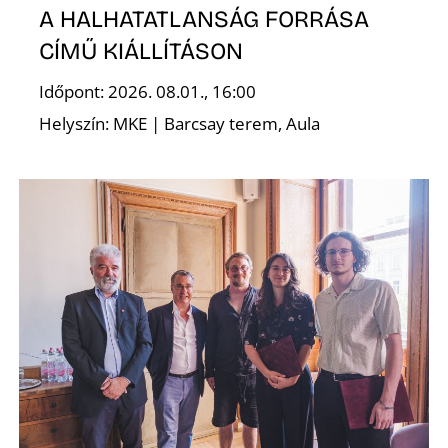
E
A HALHATATLANSÁG FORRÁSA
CÍMŰ KIÁLLÍTÁSON
Időpont: 2026. 08.01., 16:00
Helyszín: MKE | Barcsay terem, Aula
K