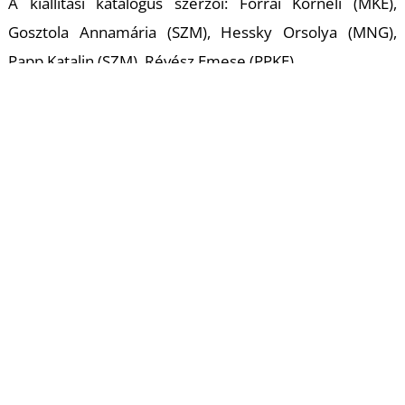
A kiállítási katalógus szerzõi: Forrai Kornéli (MKE),
Gosztola Annamária (SZM), Hessky Orsolya (MNG),
Papp Katalin (SZM), Révész Emese (PPKE)
EREDETI MÁSOLAT – Kiállítás
Magyar Képzőművészeti Egyetem
1062 Budapest Andrássy út 69-71.